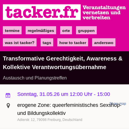
Direkt
zum
Inhalt
termine
regelmäßiges
orte
gruppen
Main
navigation
was ist tacker?
tags
how to tacker
anderswo
Transformative Gerechtigkeit, Awareness &
Kollektive Verantwortungsübernahme
Austausch und Planungstreffen
Sonntag, 31.05.26 um 12:00 Uhr
-
15:00
Show map
erogene Zone: queerfeministisches Sexshop-
und Bildungskollektiv
Adlerstr. 12
79098
Freiburg
Deutschland