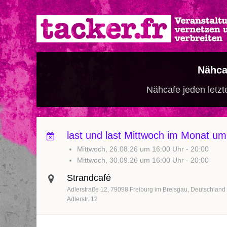
Direkt
zum
Inhalt
Nähca
Nähcafe jeden letzt
last und last Mittwoch im Monat u
Mittwoch, 26.08.26 um 16:00 Uhr
-
20:00
Mittwoch, 30.09.26 um 16:00 Uhr
-
20:00
Strandcafé
Adlerstraße 12
79098
Freiburg im Breisgau
Deutschland
Adlerstr. 12