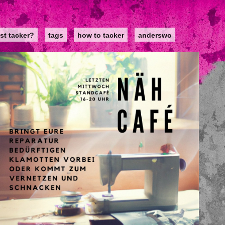
st tacker?
tags
how to tacker
anderswo