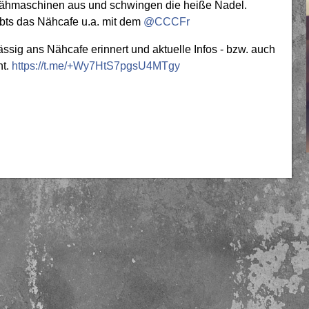
 Nähmaschinen aus und schwingen die heiße Nadel.
ibts das Nähcafe u.a. mit dem
@CCCFr
ssig ans Nähcafe erinnert und aktuelle Infos - bzw. auch
ht.
https://t.me/+Wy7HtS7pgsU4MTgy