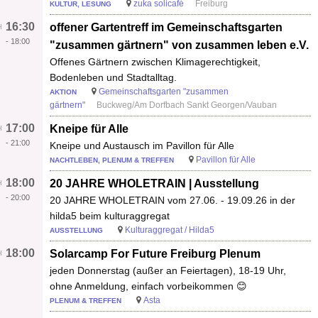
zuka solicafé
Freiburg
KULTUR, LESUNG
16:30
offener Gartentreff im Gemeinschaftsgarten
-
18:00
"zusammen gärtnern" von zusammen leben e.V.
Offenes Gärtnern zwischen Klimagerechtigkeit,
Bodenleben und Stadtalltag.
Gemeinschaftsgarten "zusammen
AKTION
gärtnern"
Buckweg/Am Dorfbach Sankt Georgen/Vauban
17:00
Kneipe für Alle
-
21:00
Kneipe und Austausch im Pavillon für Alle
Pavillon für Alle
NACHTLEBEN, PLENUM & TREFFEN
18:00
20 JAHRE WHOLETRAIN | Ausstellung
-
20:00
20 JAHRE WHOLETRAIN vom 27.06. - 19.09.26 in der
hilda5 beim kulturaggregat
Kulturaggregat / Hilda5
AUSSTELLUNG
18:00
Solarcamp For Future Freiburg Plenum
jeden Donnerstag (außer an Feiertagen), 18-19 Uhr,
ohne Anmeldung, einfach vorbeikommen 😊
Asta
PLENUM & TREFFEN