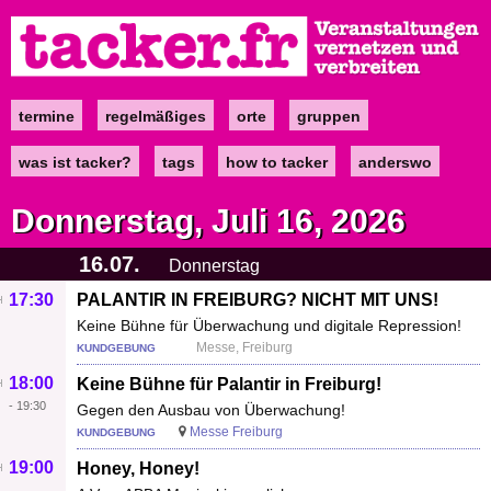
Direkt
zum
Inhalt
termine
regelmäßiges
orte
gruppen
Main
navigation
was ist tacker?
tags
how to tacker
anderswo
Donnerstag, Juli 16, 2026
16.07.
Donnerstag
17:30
PALANTIR IN FREIBURG? NICHT MIT UNS!
Keine Bühne für Überwachung und digitale Repression!
Messe, Freiburg
KUNDGEBUNG
18:00
Keine Bühne für Palantir in Freiburg!
-
19:30
Gegen den Ausbau von Überwachung!
Messe Freiburg
KUNDGEBUNG
19:00
Honey, Honey!