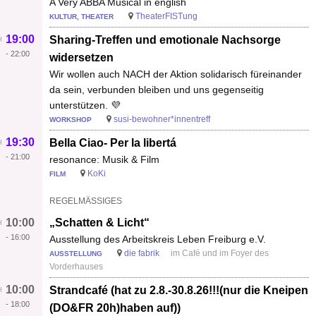
A Very ABBA Musical in english
TheaterFISTung
KULTUR, THEATER
19:00
Sharing-Treffen und emotionale Nachsorge
-
22:00
widersetzen
Wir wollen auch NACH der Aktion solidarisch füreinander
da sein, verbunden bleiben und uns gegenseitig
unterstützen. 💜
susi-bewohner*innentreff
WORKSHOP
19:30
Bella Ciao- Per la libertá
-
21:00
resonance: Musik & Film
KoKi
FILM
REGELMÄSSIGES
10:00
„Schatten & Licht“
-
16:00
Ausstellung des Arbeitskreis Leben Freiburg e.V.
die fabrik
im Café und im Foyer des
AUSSTELLUNG
Vorderhauses
10:00
Strandcafé (hat zu 2.8.-30.8.26!!!(nur die Kneipen
-
18:00
(DO&FR 20h)haben auf))