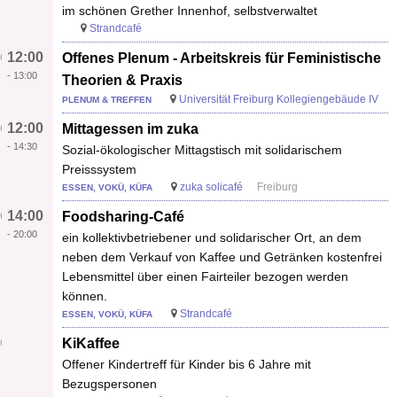
im schönen Grether Innenhof, selbstverwaltet
Strandcafé
12:00
Offenes Plenum - Arbeitskreis für Feministische
-
13:00
Theorien & Praxis
Universität Freiburg Kollegiengebäude IV
PLENUM & TREFFEN
12:00
Mittagessen im zuka
-
14:30
Sozial-ökologischer Mittagstisch mit solidarischem
Preisssystem
zuka solicafé
Freiburg
ESSEN, VOKÜ, KÜFA
14:00
Foodsharing-Café
-
20:00
ein kollektivbetriebener und solidarischer Ort, an dem
neben dem Verkauf von Kaffee und Getränken kostenfrei
Lebensmittel über einen Fairteiler bezogen werden
können.
Strandcafé
ESSEN, VOKÜ, KÜFA
KiKaffee
Offener Kindertreff für Kinder bis 6 Jahre mit
Bezugspersonen