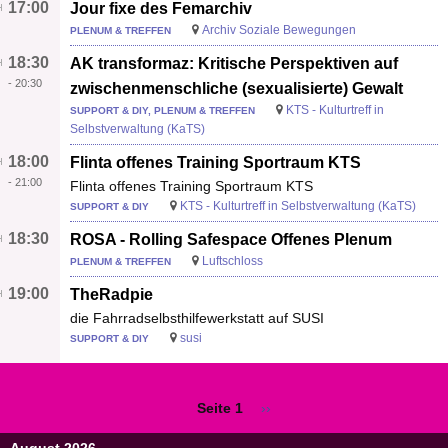
17:00
Jour fixe des Femarchiv
Archiv Soziale Bewegungen
PLENUM & TREFFEN
18:30
AK transformaz: Kritische Perspektiven auf
-
20:30
zwischenmenschliche (sexualisierte) Gewalt
KTS - Kulturtreff in
SUPPORT & DIY, PLENUM & TREFFEN
Selbstverwaltung (KaTS)
18:00
Flinta offenes Training Sportraum KTS
-
21:00
Flinta offenes Training Sportraum KTS
KTS - Kulturtreff in Selbstverwaltung (KaTS)
SUPPORT & DIY
18:30
ROSA - Rolling Safespace Offenes Plenum
Luftschloss
PLENUM & TREFFEN
19:00
TheRadpie
die Fahrradselbsthilfewerkstatt auf SUSI
susi
SUPPORT & DIY
Seite 1
Nächste
››
Seitennummerierung
Seite
August 2026