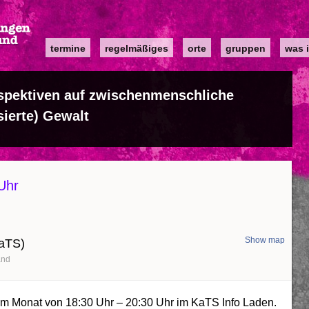
Main
termine
regelmäßiges
orte
gruppen
was i
navigation
rspektiven auf zwischenmenschliche
sierte) Gewalt
Uhr
Show map
KaTS)
and
im Monat von 18:30 Uhr – 20:30 Uhr im KaTS Info Laden.