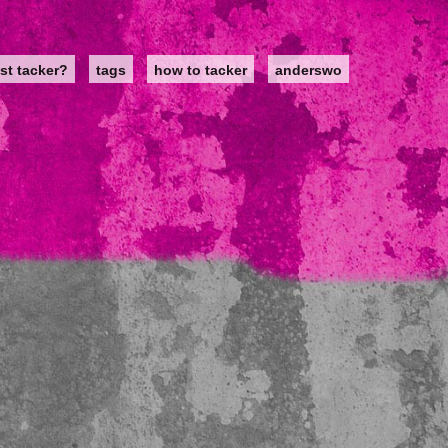
st tacker?
tags
how to tacker
anderswo