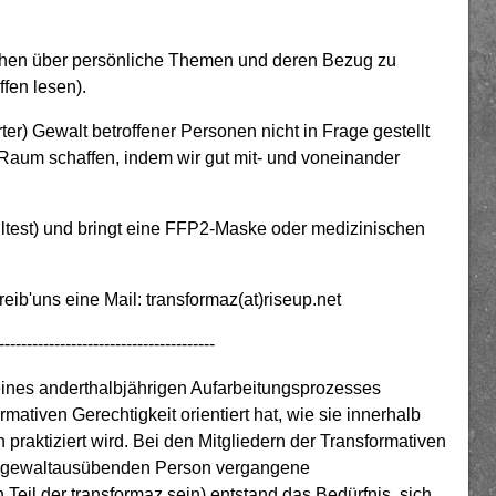
chen über persönliche Themen und deren Bezug zu
ffen lesen).
ter) Gewalt betroffener Personen nicht in Frage gestellt
 Raum schaffen, indem wir gut mit- und voneinander
lltest) und bringt eine FFP2-Maske oder medizinischen
ib'uns eine Mail: transformaz(at)riseup.net
---------------------------------------
eines anderthalbjährigen Aufarbeitungsprozesses
rmativen Gerechtigkeit orientiert hat, wie sie innerhalb
aktiziert wird. Bei den Mitgliedern der Transformativen
r gewaltausübenden Person vergangene
eil der transformaz sein) entstand das Bedürfnis, sich