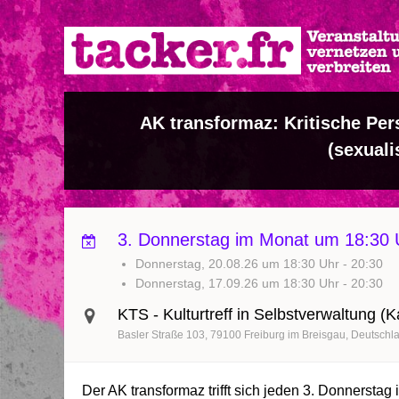
Direkt
zum
Inhalt
AK transformaz: Kritische Pe
(sexuali
3. Donnerstag im Monat um 18:30 
Donnerstag, 20.08.26 um 18:30 Uhr
-
20:30
Donnerstag, 17.09.26 um 18:30 Uhr
-
20:30
KTS - Kulturtreff in Selbstverwaltung (
Basler Straße 103
79100
Freiburg im Breisgau
Deutschl
Der AK transformaz trifft sich jeden
3. Donnerstag 