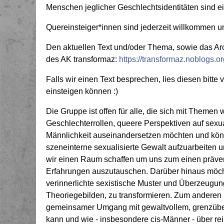
Menschen jeglicher Geschlechtsidentitäten sind
Quereinsteiger*innen sind jederzeit willkommen un
Den aktuellen Text und/oder Thema, sowie das Archi
des AK transformaz:
https://transformaz.noblogs.or
Falls wir einen Text besprechen, lies diesen bitte 
einsteigen können :)
Die Gruppe ist offen für alle, die sich mit Themen w
Geschlechterrollen, queere Perspektiven auf sexua
Männlichkeit auseinandersetzen möchten und könn
szeneinterne sexualisierte Gewalt aufzuarbeite
wir einen Raum schaffen um uns zum einen prävent
Erfahrungen auszutauschen. Darüber hinaus möch
verinnerlichte sexistische Muster und Überzeugun
Theoriegebilden, zu transformieren. Zum anderen
gemeinsamer Umgang mit gewaltvollem, grenzüber
kann und wie - insbesondere cis-Männer - über rein