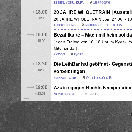
Strandcafé
ESSEN, VOKÜ, KÜFA
18:00
20 JAHRE WHOLETRAIN | Ausstel
-
20:00
20 JAHRE WHOLETRAIN vom 27.06. - 19.09
Kulturaggregat / Hilda5
AUSSTELLUNG
16:00
Bezahlkarte – Mach mit beim solid
-
18:00
Jeden Freitag von 16–18 Uhr im Kyosk, Adl
Miteinander!
kyosk
AKTION
18:30
Die LeihBar hat geöffnet - Gegen
-
19:30
vorbeibringen
Quartiersbüro Brühl
SUPPORT & DIY
18:00
Azubis gegen Rechts Kneipenabe
-
23:59
Movie Bar
NACHTLEBEN
Seitennummerierung