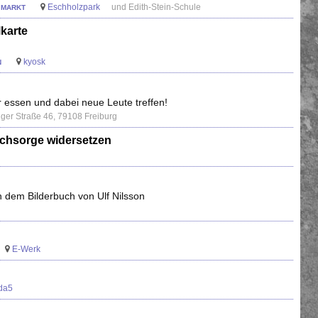
Eschholzpark
und Edith-Stein-Schule
 MARKT
karte
kyosk
N
r essen und dabei neue Leute treffen!
inger Straße 46, 79108 Freiburg
achsorge widersetzen
h dem Bilderbuch von Ulf Nilsson
E-Werk
lda5