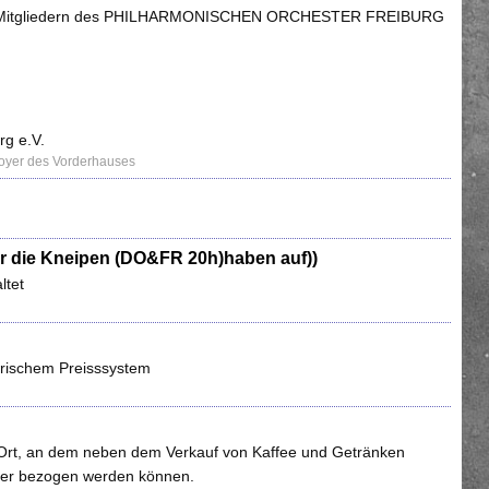
 und Mitgliedern des PHILHARMONISCHEN ORCHESTER FREIBURG
rg e.V.
Foyer des Vorderhauses
(nur die Kneipen (DO&FR 20h)haben auf))
ltet
darischem Preisssystem
er Ort, an dem neben dem Verkauf von Kaffee und Getränken
eiler bezogen werden können.