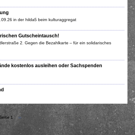
lung
.26 in der hilda5 beim kulturaggregat
arischen Gutscheintausch!
erstraße 2. Gegen die Bezahlkarte – für ein solidarisches
stände kostenlos ausleihen oder Sachspenden
nd
Seite 1
Nächste
››
Seite