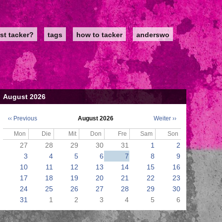
st tacker?
tags
how to tacker
anderswo
August 2026
‹‹
Previous
August 2026
Weiter
››
Seitennummerierung
Mon
Die
Mit
Don
Fre
Sam
Son
27
28
29
30
31
1
2
3
4
5
6
7
8
9
10
11
12
13
14
15
16
17
18
19
20
21
22
23
24
25
26
27
28
29
30
31
1
2
3
4
5
6