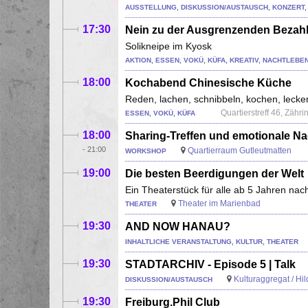
AUSSTELLUNG, DISKUSSION/AUSTAUSCH, KONZERT,
17:30
Nein zu der Ausgrenzenden Bezahl
Solikneipe im Kyosk
AKTION, ESSEN, VOKÜ, KÜFA, KREATIV, NACHTLEBE
18:00
Kochabend Chinesische Küche
Reden, lachen, schnibbeln, kochen, lecke
Quartierstreff 46, Zähr
ESSEN, VOKÜ, KÜFA
18:00
Sharing-Treffen und emotionale N
-
21:00
Quartierraum Gutleutmatten
WORKSHOP
19:00
Die besten Beerdigungen der Welt
Ein Theaterstück für alle ab 5 Jahren nac
Theater im Marienbad
THEATER
19:30
AND NOW HANAU?
INHALTLICHE VERANSTALTUNG, KULTUR, THEATER
19:30
STADTARCHIV - Episode 5 | Talk
Kulturaggregat / Hi
DISKUSSION/AUSTAUSCH
19:30
Freiburg.Phil Club