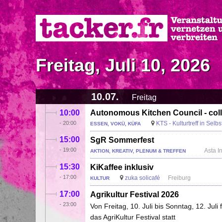
Direkt
zum
Inhalt
Freitag, Juli 10, 2026
10.07.
Freitag
10:00
Autonomous Kitchen Council - colle
-
20:00
KTS - Kulturtreff in Sel
ESSEN, VOKÜ, KÜFA
15:00
SgR Sommerfest
-
19:00
Asta I
AKTION, KREATIV, PLENUM & TREFFEN
15:30
KiKaffee inklusiv
-
17:00
zuka solicafé
Freiburg
KULTUR
17:00
Agrikultur Festival 2026
-
23:00
Von Freitag, 10. Juli bis Sonntag, 12. Ju
das AgriKultur Festival statt