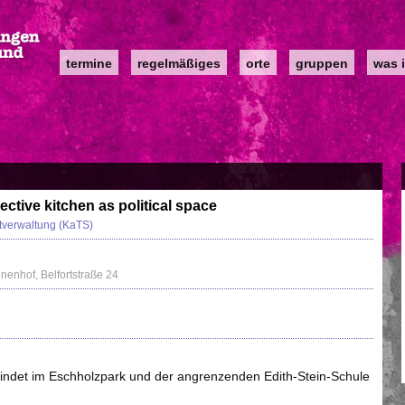
Main
termine
regelmäßiges
orte
gruppen
was i
navigation
ctive kitchen as political space
bstverwaltung (KaTS)
nnenhof, Belfortstraße 24
li findet im Eschholzpark und der angrenzenden Edith-Stein-Schule