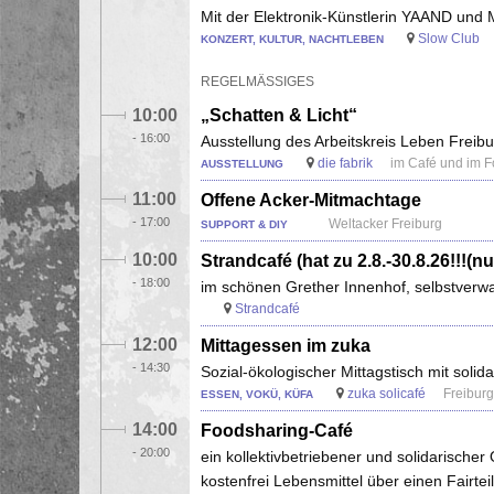
Mit der Elektronik-Künstlerin YAAND
Slow Club
KONZERT, KULTUR, NACHTLEBEN
REGELMÄSSIGES
10:00
„Schatten & Licht“
-
16:00
Ausstellung des Arbeitskreis Leben Freibu
die fabrik
im Café und im 
AUSSTELLUNG
11:00
Offene Acker-Mitmachtage
-
17:00
Weltacker Freiburg
SUPPORT & DIY
10:00
Strandcafé (hat zu 2.8.-30.8.26!!!
-
18:00
im schönen Grether Innenhof, selbstverwa
Strandcafé
12:00
Mittagessen im zuka
-
14:30
Sozial-ökologischer Mittagstisch mit soli
zuka solicafé
Freiburg
ESSEN, VOKÜ, KÜFA
14:00
Foodsharing-Café
-
20:00
ein kollektivbetriebener und solidarisch
kostenfrei Lebensmittel über einen Fairt