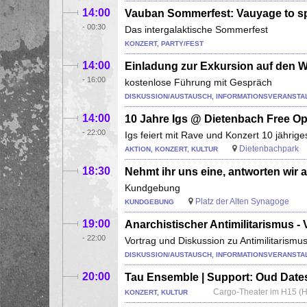
14:00
Vauban Sommerfest: Vauyage to s
-
00:30
Das intergalaktische Sommerfest
KONZERT, PARTY/FEST
14:00
Einladung zur Exkursion auf den W
-
16:00
kostenlose Führung mit Gespräch
DISKUSSION/AUSTAUSCH, INFORMATIONSVERANSTA
14:00
10 Jahre Igs @ Dietenbach Free Op
-
22:00
Igs feiert mit Rave und Konzert 10 jährig
Dietenbachpark
AKTION, KONZERT, KULTUR
18:30
Nehmt ihr uns eine, antworten wir al
Kundgebung
Platz der Alten Synagoge
KUNDGEBUNG
19:00
Anarchistischer Antimilitarismus -
-
22:00
Vortrag und Diskussion zu Antimilitaris
DISKUSSION/AUSTAUSCH, INFORMATIONSVERANSTAL
20:00
Tau Ensemble | Support: Oud Dates
Cargo-Theater im H15 (Ha
KONZERT, KULTUR