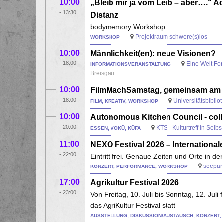
10:00
„Bleib mir ja vom Leib – aber….“
-
13:30
Distanz
bodymemory Workshop
Projektraum schwere(s)los
WORKSHOP
10:00
Männlichkeit(en): neue Visionen?
-
18:00
Eine Welt Fo
INFORMATIONSVERANSTALTUNG
Breisgau
10:00
FilmMachSamstag, gemeinsam am 
-
18:00
Universitätsbiblio
FILM, KREATIV, WORKSHOP
10:00
Autonomous Kitchen Council - colle
-
20:00
KTS - Kulturtreff in Sel
ESSEN, VOKÜ, KÜFA
11:00
NEXO Festival 2026 – International
-
22:00
Eintritt frei. Genaue Zeiten und Orte in d
seepar
KONZERT, PERFORMANCE, WORKSHOP
17:00
Agrikultur Festival 2026
-
23:00
Von Freitag, 10. Juli bis Sonntag, 12. Ju
das AgriKultur Festival statt
AUSSTELLUNG, DISKUSSION/AUSTAUSCH, KONZERT,