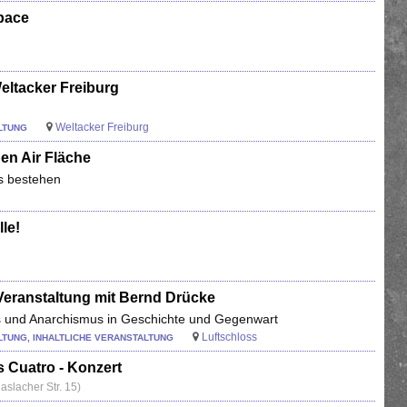
pace
eltacker Freiburg
Weltacker Freiburg
LTUNG
en Air Fläche
es bestehen
le!
 Veranstaltung mit Bernd Drücke
mus und Anarchismus in Geschichte und Gegenwart
Luftschloss
TUNG, INHALTLICHE VERANSTALTUNG
 Cuatro - Konzert
slacher Str. 15)