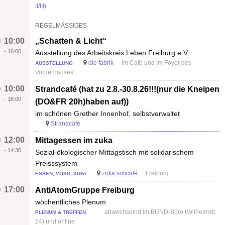
II/III)
REGELMÄSSIGES
10:00
„Schatten & Licht“
-
16:00
Ausstellung des Arbeitskreis Leben Freiburg e.V.
die fabrik
im Café und im Foyer des
AUSSTELLUNG
Vorderhauses
10:00
Strandcafé (hat zu 2.8.-30.8.26!!!(nur die Kneipen
-
18:00
(DO&FR 20h)haben auf))
im schönen Grether Innenhof, selbstverwaltet
Strandcafé
12:00
Mittagessen im zuka
-
14:30
Sozial-ökologischer Mittagstisch mit solidarischem
Preisssystem
zuka solicafé
Freiburg
ESSEN, VOKÜ, KÜFA
17:00
AntiAtomGruppe Freiburg
wöchentliches Plenum
abwechselnd im BUND-Büro (Wilhelmstr.
PLENUM & TREFFEN
24) und online