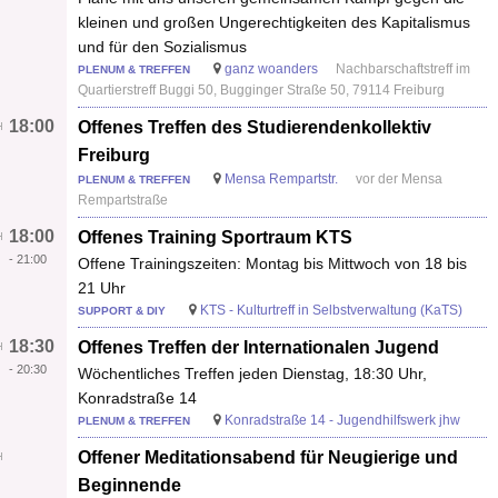
kleinen und großen Ungerechtigkeiten des Kapitalismus
und für den Sozialismus
ganz woanders
Nachbarschaftstreff im
PLENUM & TREFFEN
Quartierstreff Buggi 50, Bugginger Straße 50, 79114 Freiburg
18:00
Offenes Treffen des Studierendenkollektiv
Freiburg
Mensa Rempartstr.
vor der Mensa
PLENUM & TREFFEN
Rempartstraße
18:00
Offenes Training Sportraum KTS
-
21:00
Offene Trainingszeiten: Montag bis Mittwoch von 18 bis
21 Uhr
KTS - Kulturtreff in Selbstverwaltung (KaTS)
SUPPORT & DIY
18:30
Offenes Treffen der Internationalen Jugend
-
20:30
Wöchentliches Treffen jeden Dienstag, 18:30 Uhr,
Konradstraße 14
Konradstraße 14 - Jugendhilfswerk jhw
PLENUM & TREFFEN
Offener Meditationsabend für Neugierige und
Beginnende