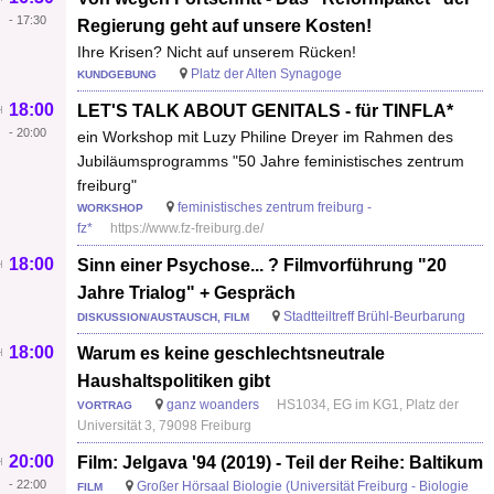
-
17:30
Regierung geht auf unsere Kosten!
Ihre Krisen? Nicht auf unserem Rücken!
Platz der Alten Synagoge
KUNDGEBUNG
18:00
LET'S TALK ABOUT GENITALS - für TINFLA*
-
20:00
ein Workshop mit Luzy Philine Dreyer im Rahmen des
Jubiläumsprogramms "50 Jahre feministisches zentrum
freiburg"
feministisches zentrum freiburg -
WORKSHOP
fz*
https://www.fz-freiburg.de/
18:00
Sinn einer Psychose... ? Filmvorführung "20
Jahre Trialog" + Gespräch
Stadtteiltreff Brühl-Beurbarung
DISKUSSION/AUSTAUSCH, FILM
18:00
Warum es keine geschlechtsneutrale
Haushaltspolitiken gibt
ganz woanders
HS1034, EG im KG1, Platz der
VORTRAG
Universität 3, 79098 Freiburg
20:00
Film: Jelgava '94 (2019) - Teil der Reihe: Baltikum
-
22:00
Großer Hörsaal Biologie (Universität Freiburg - Biologie
FILM