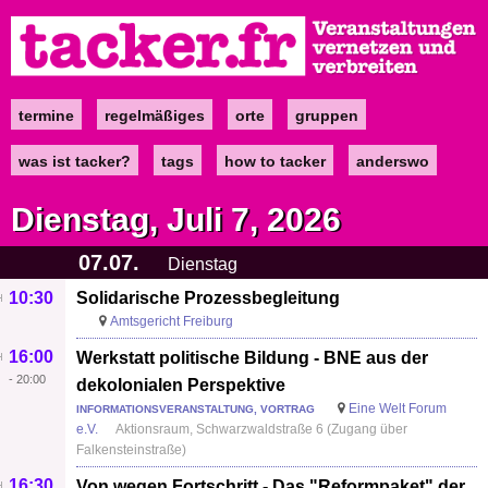
Direkt
zum
Inhalt
termine
regelmäßiges
orte
gruppen
Main
navigation
was ist tacker?
tags
how to tacker
anderswo
Dienstag, Juli 7, 2026
07.07.
Dienstag
10:30
Solidarische Prozessbegleitung
Amtsgericht Freiburg
16:00
Werkstatt politische Bildung - BNE aus der
-
20:00
dekolonialen Perspektive
Eine Welt Forum
INFORMATIONSVERANSTALTUNG, VORTRAG
e.V.
Aktionsraum, Schwarzwaldstraße 6 (Zugang über
Falkensteinstraße)
16:30
Von wegen Fortschritt - Das "Reformpaket" der