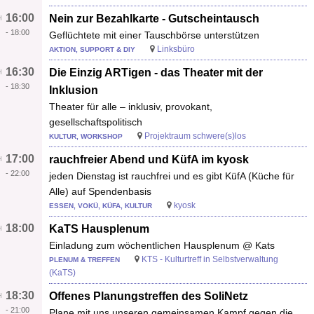
16:00
Nein zur Bezahlkarte - Gutscheintausch
-
18:00
Geflüchtete mit einer Tauschbörse unterstützen
Linksbüro
AKTION, SUPPORT & DIY
16:30
Die Einzig ARTigen - das Theater mit der
-
18:30
Inklusion
Theater für alle – inklusiv, provokant,
gesellschaftspolitisch
Projektraum schwere(s)los
KULTUR, WORKSHOP
17:00
rauchfreier Abend und KüfA im kyosk
-
22:00
jeden Dienstag ist rauchfrei und es gibt KüfA (Küche für
Alle) auf Spendenbasis
kyosk
ESSEN, VOKÜ, KÜFA, KULTUR
18:00
KaTS Hausplenum
Einladung zum wöchentlichen Hausplenum @ Kats
KTS - Kulturtreff in Selbstverwaltung
PLENUM & TREFFEN
(KaTS)
18:30
Offenes Planungstreffen des SoliNetz
-
21:00
Plane mit uns unseren gemeinsamen Kampf gegen die