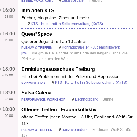
zuka solicafé
Freiburg
ESSEN, VOKÜ, KÜFA
16:00
Infoladen KTS
-
18:00
Bücher, Magazine, Zines und mehr
KTS - Kulturtreff in Selbstverwaltung (KaTS)
16:00
Queer*Space
-
19:00
Queerer Jugendtreff ab 13 Jahren
Konradstraße 14 - Jugendhilfswerk
PLENUM & TREFFEN
jhw
die große Halle findet ihr am Ende des langen Gangs, die
Pfeile weisen euch den Weg
18:00
Ermittlungsausschuss Freiburg
-
19:00
Hilfe bei Problemen mit der Polizei und Repression
KTS - Kulturtreff in Selbstverwaltung (KaTS)
SUPPORT & DIY
18:00
Salsa Caleña
-
22:00
Eschholzpark
Bühne
PERFORMANCE, WORKSHOP
18:00
Offenes Treffen - Frauenkollektiv
-
20:00
offene Treffen jeden Montag, 18 Uhr, Ferdinand-Weiß-Str.
117
ganz woanders
Ferdinand-Weiß Straße
PLENUM & TREFFEN
117