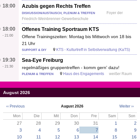
18:00
Azubis gegen Rechts Treffen
Foyer der
DISKUSSION/AUSTAUSCH, PLENUM & TREFFEN
Friedrich-Weinbrenner-Gewerbeschule
18:00
Offenes Training Sportraum KTS
-
21:00
Offene Trainingszeiten: Montag bis Mittwoch von 18 bis
21 Uhr
KTS - Kulturtreff in Selbstverwaltung (KaTS)
SUPPORT & DIY
19:30
Sea-Eye Freiburg
-
21:30
regelmäßiges gruppentreffen - komm gern' dazu!
Haus des Engagements
weißer Raum
PLENUM & TREFFEN
August 2026
‹‹
Previous
August 2026
Weiter
››
Seitennummerierung
Mon
Die
Mit
Don
Fre
Sam
Son
27
28
29
30
31
1
2
3
4
5
6
7
8
9
10
11
12
13
14
15
16