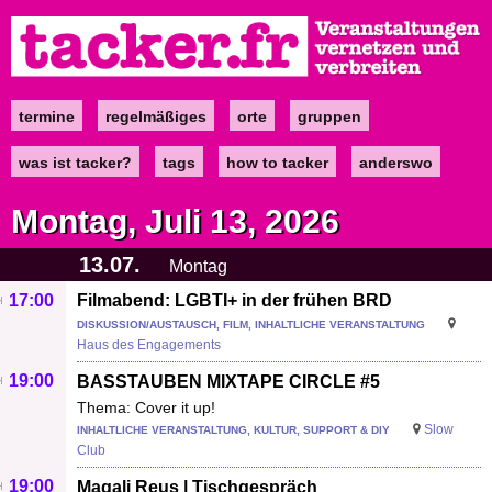
Direkt
zum
Inhalt
termine
regelmäßiges
orte
gruppen
Main
navigation
was ist tacker?
tags
how to tacker
anderswo
Montag, Juli 13, 2026
13.07.
Montag
17:00
Filmabend: LGBTI+ in der frühen BRD
DISKUSSION/AUSTAUSCH, FILM, INHALTLICHE VERANSTALTUNG
Haus des Engagements
19:00
BASSTAUBEN MIXTAPE CIRCLE #5
Thema: Cover it up!
Slow
INHALTLICHE VERANSTALTUNG, KULTUR, SUPPORT & DIY
Club
19:00
Magali Reus | Tischgespräch