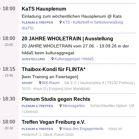
18:00
KaTS Hausplenum
Einladung zum wöchentlichen Hausplenum @ Kats
KTS - Kulturtreff in Selbstverwaltung
PLENUM & TREFFEN
(KaTS)
18:00
20 JAHRE WHOLETRAIN | Ausstellung
-
20:00
20 JAHRE WHOLETRAIN vom 27.06. - 19.09.26 in der
hilda5 beim kulturaggregat
Kulturaggregat / Hilda5
AUSSTELLUNG
18:15
Thaibox-Kondi für FLINTA*
-
19:45
[kein Training an Feiertagen]
BiK-Raum
bik E.V. | Vaubanallee 8 | 79100 Freiburg |
SPORT
SUSI - Haus D | Eingang über Marktplatz
18:30
Plenum Studis gegen Rechts
Mensagarten
Schlechtwetter-Option: UB
PLENUM & TREFFEN
/ Libresso
18:00
Treffen Vegan Freiburg e.V.
-
20:30
Haus des Engagements
Haus im
PLENUM & TREFFEN
Hinterhof, 1. Stock, Raum Grün