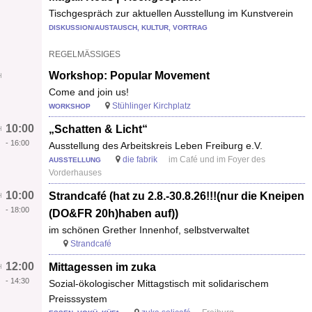
Tischgespräch zur aktuellen Ausstellung im Kunstverein
DISKUSSION/AUSTAUSCH, KULTUR, VORTRAG
REGELMÄSSIGES
Workshop: Popular Movement
Come and join us!
Stühlinger Kirchplatz
WORKSHOP
10:00
„Schatten & Licht“
-
16:00
Ausstellung des Arbeitskreis Leben Freiburg e.V.
die fabrik
im Café und im Foyer des
AUSSTELLUNG
Vorderhauses
10:00
Strandcafé (hat zu 2.8.-30.8.26!!!(nur die Kneipen
-
18:00
(DO&FR 20h)haben auf))
im schönen Grether Innenhof, selbstverwaltet
Strandcafé
12:00
Mittagessen im zuka
-
14:30
Sozial-ökologischer Mittagstisch mit solidarischem
Preisssystem