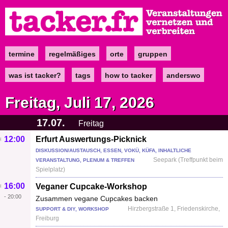
Direkt
zum
Inhalt
termine
regelmäßiges
orte
gruppen
Main
navigation
was ist tacker?
tags
how to tacker
anderswo
Freitag, Juli 17, 2026
17.07.
Freitag
12:00
Erfurt Auswertungs-Picknick
DISKUSSION/AUSTAUSCH, ESSEN, VOKÜ, KÜFA, INHALTLICHE
Seepark (Treffpunkt beim
VERANSTALTUNG, PLENUM & TREFFEN
Spielplatz)
16:00
Veganer Cupcake-Workshop
-
20:00
Zusammen vegane Cupcakes backen
Hirzbergstraße 1, Friedenskirche,
SUPPORT & DIY, WORKSHOP
Freiburg