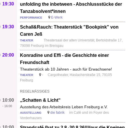
19:30
unfolding the inbetween - Abschlussstücke der
Tanzabsolvent*innen
E-Werk
PERFORMANCE
19:30
Schall&Rauch: Theaterstück "Bookpink" von
Caren Jeß
Theatersaal der alten Universität, Bertoldstraße 17,
THEATER
79098 Freiburg im Breisgau
20:00
Konradine und Effi - die Geschichte einer
Freundschaft
Theaterstück ab 10 Jahren - auch für Erwachsene!
-
Cargotheater, Haslacherstraße 15, 79105
THEATER
Freiburg
REGELMÄSSIGES
10:00
„Schatten & Licht“
-
16:00
Ausstellung des Arbeitskreis Leben Freiburg e.V.
die fabrik
im Café und im Foyer des
AUSSTELLUNG
Vorderhauses
10:00
Strandcafé (hat zu 2.8.-30.8.26!!!(nur die Kneipen