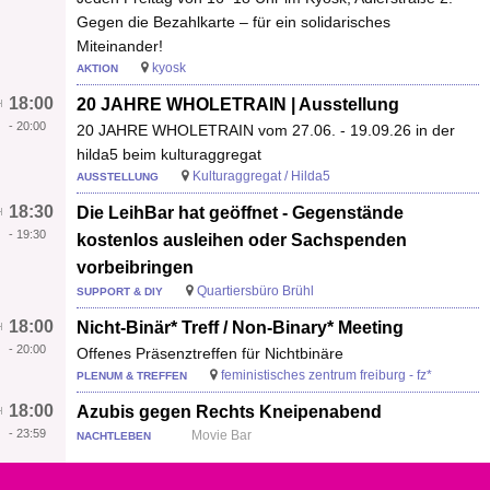
Gegen die Bezahlkarte – für ein solidarisches
Miteinander!
kyosk
AKTION
18:00
20 JAHRE WHOLETRAIN | Ausstellung
-
20:00
20 JAHRE WHOLETRAIN vom 27.06. - 19.09.26 in der
hilda5 beim kulturaggregat
Kulturaggregat / Hilda5
AUSSTELLUNG
18:30
Die LeihBar hat geöffnet - Gegenstände
-
19:30
kostenlos ausleihen oder Sachspenden
vorbeibringen
Quartiersbüro Brühl
SUPPORT & DIY
18:00
Nicht-Binär* Treff / Non-Binary* Meeting
-
20:00
Offenes Präsenztreffen für Nichtbinäre
feministisches zentrum freiburg - fz*
PLENUM & TREFFEN
18:00
Azubis gegen Rechts Kneipenabend
-
23:59
Movie Bar
NACHTLEBEN