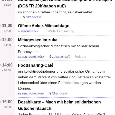
-
18:00
(DO&FR 20h)haben auf))
im schönen Grether Innenhof, selbstverwaltet
Strandcafé
11:00
Offene Acker-Mitmachtage
-
17:00
Weltacker Freiburg
SUPPORT & DIY
12:00
Mittagessen im zuka
-
14:30
Sozial-ökologischer Mittagstisch mit solidarischem
Preisssystem
zuka solicafé
Freiburg
ESSEN, VOKÜ, KÜFA
14:00
Foodsharing-Café
-
20:00
ein kollektivbetriebener und solidarischer Ort, an dem
neben dem Verkauf von Kaffee und Getränken kostenfrei
Lebensmittel über einen Fairteiler bezogen werden
können.
Strandcafé
ESSEN, VOKÜ, KÜFA
16:00
Bezahlkarte – Mach mit beim solidarischen
-
18:00
Gutscheintausch!
Jeden Freitag von 16–18 Uhr im Kyosk, Adlerstraße 2.