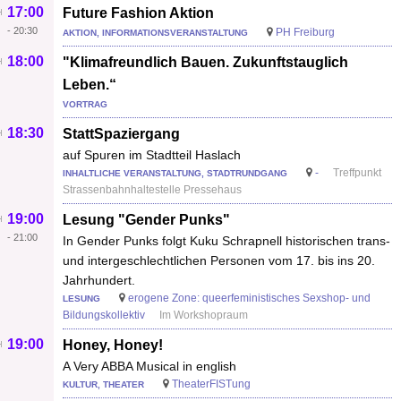
17:00
Future Fashion Aktion
-
20:30
PH Freiburg
AKTION, INFORMATIONSVERANSTALTUNG
18:00
"Klimafreundlich Bauen. Zukunftstauglich
Leben.“
VORTRAG
18:30
StattSpaziergang
auf Spuren im Stadtteil Haslach
-
Treffpunkt
INHALTLICHE VERANSTALTUNG, STADTRUNDGANG
Strassenbahnhaltestelle Pressehaus
19:00
Lesung "Gender Punks"
-
21:00
In Gender Punks folgt Kuku Schrapnell historischen trans-
und intergeschlechtlichen Personen vom 17. bis ins 20.
Jahrhundert.
erogene Zone: queerfeministisches Sexshop- und
LESUNG
Bildungskollektiv
Im Workshopraum
19:00
Honey, Honey!
A Very ABBA Musical in english
TheaterFISTung
KULTUR, THEATER