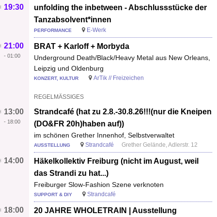
19:30
unfolding the inbetween - Abschlussstücke der
Tanzabsolvent*innen
E-Werk
PERFORMANCE
21:00
BRAT + Karloff + Morbyda
-
01:00
Underground Death/Black/Heavy Metal aus New Orleans,
Leipzig und Oldenburg
ArTik // Freizeichen
KONZERT, KULTUR
REGELMÄSSIGES
13:00
Strandcafé (hat zu 2.8.-30.8.26!!!(nur die Kneipen
-
18:00
(DO&FR 20h)haben auf))
im schönen Grether Innenhof, Selbstverwaltet
Strandcafé
Grether Gelände, Adlerstr. 12
AUSSTELLUNG
14:00
Häkelkollektiv Freiburg (nicht im August, weil
das Strandi zu hat...)
Freiburger Slow-Fashion Szene verknoten
Strandcafé
SUPPORT & DIY
18:00
20 JAHRE WHOLETRAIN | Ausstellung