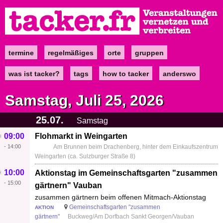
Direkt
zum
Inhalt
termine
regelmäßiges
orte
gruppen
Main
navigation
was ist tacker?
tags
how to tacker
anderswo
Samstag, Juli 25, 2026
25.07.
Samstag
09:00
Flohmarkt in Weingarten
-
14:00
Am Brunnen beim Drachenberg, hinter dem Einkaufszentrum
Weingarten (ca. Sulzburger Straße 8)
10:00
Aktionstag im Gemeinschaftsgarten "zusammen
-
15:00
gärtnern" Vauban
zusammen gärtnern beim offenen Mitmach-Aktionstag
Gemeinschaftsgarten "zusammen
AKTION
gärtnern"
Buckweg/Am Dorfbach Sankt Georgen/Vauban