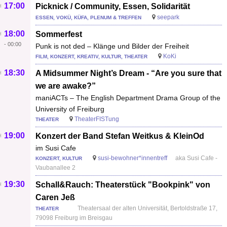
17:00
Picknick / Community, Essen, Solidarität
seepark
ESSEN, VOKÜ, KÜFA, PLENUM & TREFFEN
18:00
Sommerfest
-
00:00
Punk is not ded – Klänge und Bilder der Freiheit
KoKi
FILM, KONZERT, KREATIV, KULTUR, THEATER
18:30
A Midsummer Night’s Dream - “Are you sure that
we are awake?”
maniACTs – The English Department Drama Group of the
University of Freiburg
TheaterFISTung
THEATER
19:00
Konzert der Band Stefan Weitkus & KleinOd
im Susi Cafe
susi-bewohner*innentreff
aka Susi Cafe -
KONZERT, KULTUR
Vaubanallee 2
19:30
Schall&Rauch: Theaterstück "Bookpink" von
Caren Jeß
Theatersaal der alten Universität, Bertoldstraße 17,
THEATER
79098 Freiburg im Breisgau