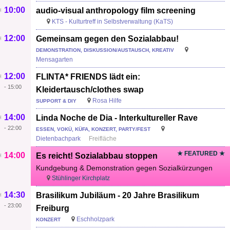
10:00
audio-visual anthropology film screening
KTS - Kulturtreff in Selbstverwaltung (KaTS)
12:00
Gemeinsam gegen den Sozialabbau!
DEMONSTRATION, DISKUSSION/AUSTAUSCH, KREATIV
Mensagarten
12:00
FLINTA* FRIENDS lädt ein:
-
15:00
Kleidertausch/clothes swap
Rosa Hilfe
SUPPORT & DIY
14:00
Linda Noche de Dia - Interkultureller Rave
-
22:00
ESSEN, VOKÜ, KÜFA, KONZERT, PARTY/FEST
Dietenbachpark
Freifläche
★ FEATURED ★
14:00
Es reicht! Sozialabbau stoppen
Kundgebung & Demonstration gegen Sozialkürzungen
Stühlinger Kirchplatz
14:30
Brasilikum Jubiläum - 20 Jahre Brasilikum
-
23:00
Freiburg
Eschholzpark
KONZERT