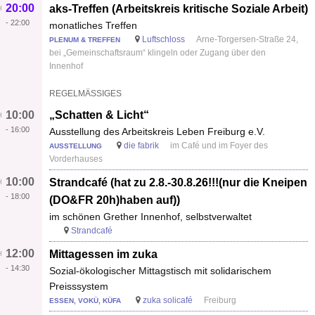
20:00
aks-Treffen (Arbeitskreis kritische Soziale Arbeit)
-
22:00
monatliches Treffen
Luftschloss
Arne-Torgersen-Straße 24,
PLENUM & TREFFEN
bei „Gemeinschaftsraum“ klingeln oder Zugang über den
Innenhof
REGELMÄSSIGES
10:00
„Schatten & Licht“
-
16:00
Ausstellung des Arbeitskreis Leben Freiburg e.V.
die fabrik
im Café und im Foyer des
AUSSTELLUNG
Vorderhauses
10:00
Strandcafé (hat zu 2.8.-30.8.26!!!(nur die Kneipen
-
18:00
(DO&FR 20h)haben auf))
im schönen Grether Innenhof, selbstverwaltet
Strandcafé
12:00
Mittagessen im zuka
-
14:30
Sozial-ökologischer Mittagstisch mit solidarischem
Preisssystem
zuka solicafé
Freiburg
ESSEN, VOKÜ, KÜFA