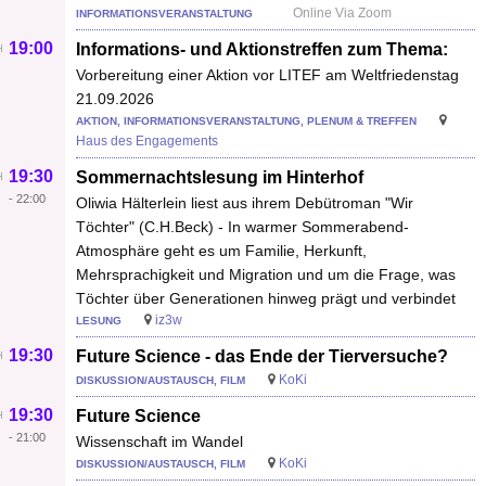
Online Via Zoom
INFORMATIONSVERANSTALTUNG
19:00
Informations- und Aktionstreffen zum Thema:
Vorbereitung einer Aktion vor LITEF am Weltfriedenstag
21.09.2026
AKTION, INFORMATIONSVERANSTALTUNG, PLENUM & TREFFEN
Haus des Engagements
19:30
Sommernachtslesung im Hinterhof
-
22:00
Oliwia Hälterlein liest aus ihrem Debütroman "Wir
Töchter" (C.H.Beck) - In warmer Sommerabend-
Atmosphäre geht es um Familie, Herkunft,
Mehrsprachigkeit und Migration und um die Frage, was
Töchter über Generationen hinweg prägt und verbindet
iz3w
LESUNG
19:30
Future Science - das Ende der Tierversuche?
KoKi
DISKUSSION/AUSTAUSCH, FILM
19:30
Future Science
-
21:00
Wissenschaft im Wandel
KoKi
DISKUSSION/AUSTAUSCH, FILM