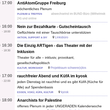
17:00
AntiAtomGruppe Freiburg
wöchentliches Plenum
abwechselnd im BUND-Büro (Wilhelmstr.
PLENUM & TREFFEN
24) und online
16:00
Nein zur Bezahlkarte - Gutscheintausch
-
18:00
Geflüchtete mit einer Tauschbörse unterstützen
Linksbüro
AKTION, SUPPORT & DIY
16:30
Die Einzig ARTigen - das Theater mit der
-
18:30
Inklusion
Theater für alle – inklusiv, provokant,
gesellschaftspolitisch
Projektraum schwere(s)los
KULTUR, WORKSHOP
17:00
rauchfreier Abend und KüfA im kyosk
-
22:00
jeden Dienstag ist rauchfrei und es gibt KüfA (Küche für
Alle) auf Spendenbasis
kyosk
ESSEN, VOKÜ, KÜFA, KULTUR
18:00
Anarchists for Palestine
offenes Plenum in jeder UNGERADEN Kalenderwoche