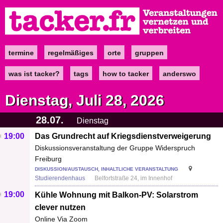
Direkt
zum
Inhalt
termine
regelmäßiges
orte
gruppen
Main
navigation
was ist tacker?
tags
how to tacker
anderswo
Dienstag, Juli 28, 2026
28.07.
Dienstag
19:00
Das Grundrecht auf Kriegsdienstverweigerung
Diskussionsveranstaltung der Gruppe Widerspruch
Freiburg
DISKUSSION/AUSTAUSCH, INHALTLICHE VERANSTALTUNG
Studierendenhaus
Belfortstraße 24, im Innenhof
19:00
Kühle Wohnung mit Balkon-PV: Solarstrom
clever nutzen
Online Via Zoom