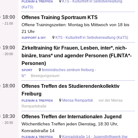
KTS - Kulturtreff in Selbstverwaltung
PLENUM & TREFFEN
(KaTS)
18:00
Offenes Training Sportraum KTS
-
21:00
Offene Trainingszeiten: Montag bis Mittwoch von 18 bis
21 Uhr
KTS - Kulturtreff in Selbstverwaltung (KaTS)
SUPPORT & DIY
19:00
Zirkeltraining für Frauen, Lesben, inter*, nich-
-
20:00
binäre, trans* und agender Personen (FLINTA*-
Personen)
feministisches zentrum freiburg -
SPORT
fz*
Bewegungsraum
18:00
Offenes Treffen des Studierendenkollektiv
Freiburg
Mensa Rempartstr.
vor der Mensa
PLENUM & TREFFEN
Rempartstraße
18:30
Offenes Treffen der Internationalen Jugend
-
20:30
Wöchentliches Treffen jeden Dienstag, 18:30 Uhr,
Konradstraße 14
Konradstraße 14 - Jugendhilfswerk jhw
PLENUM & TREFFEN