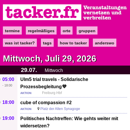
Direkt
zum
Inhalt
termine
regelmäßiges
orte
gruppen
Main
navigation
was ist tacker?
tags
how to tacker
anderswo
Mittwoch, Juli 29, 2026
29.07.
Mittwoch
05:00
Ulm5 trial travels - Solidarische
-
18:00
Prozessbegleitung💜
Freiburg Hbf
AKTION
18:00
cube of compassion #2
Platz der Alten Synagoge
AKTION
19:00
Politisches Nachtreffen: Wie gehts weiter mit
widersetzen?