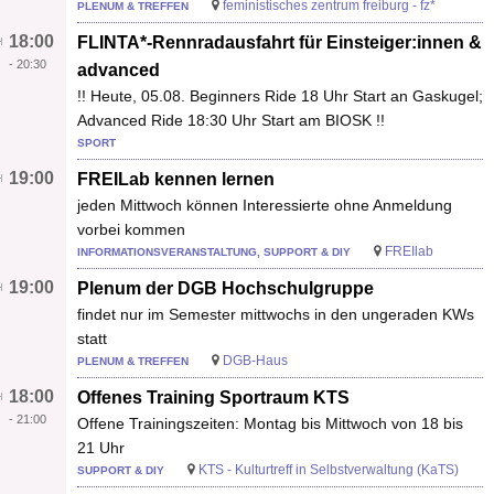
feministisches zentrum freiburg - fz*
PLENUM & TREFFEN
18:00
FLINTA*-Rennradausfahrt für Einsteiger:innen &
-
20:30
advanced
!! Heute, 05.08. Beginners Ride 18 Uhr Start an Gaskugel;
Advanced Ride 18:30 Uhr Start am BIOSK !!
SPORT
19:00
FREILab kennen lernen
jeden Mittwoch können Interessierte ohne Anmeldung
vorbei kommen
FREIlab
INFORMATIONSVERANSTALTUNG, SUPPORT & DIY
19:00
Plenum der DGB Hochschulgruppe
findet nur im Semester mittwochs in den ungeraden KWs
statt
DGB-Haus
PLENUM & TREFFEN
18:00
Offenes Training Sportraum KTS
-
21:00
Offene Trainingszeiten: Montag bis Mittwoch von 18 bis
21 Uhr
KTS - Kulturtreff in Selbstverwaltung (KaTS)
SUPPORT & DIY