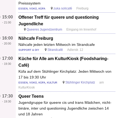
Preisssystem
zuka solicafé
Freiburg
ESSEN, VOKÜ, KÜFA
15:00
Offener Treff für queere und questioning
-
21:00
Jugendliche
Queeres Jugendzentrum
Eingang im Innenhof
16:00
Nähcafe Freiburg
-
20:00
Nähcafe jeden letzten Mittwoch im Strandcafe
Strandcafé
Adlerstr. 12
SUPPORT & DIY
17:00
Küche für Alle am KulturKiosk (Foodsharing-
-
19:30
Café)
Küfa auf dem Stühlinger Kirchplatz: Jeden Mittwoch von
17 bis 19:30 Uhr
Stühlinger Kirchplatz
am
ESSEN, VOKÜ, KÜFA, KULTUR
KulturKiosk
17:30
Queer Teens
-
19:30
Jugendgruppe für queere cis und trans Mädchen, nicht-
binäre, inter und questioning Jugendliche zwischen 14
und 18 Jahren