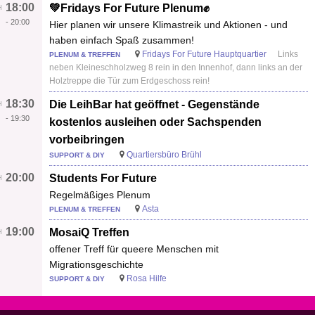
18:00
💚Fridays For Future Plenum✊
-
20:00
Hier planen wir unsere Klimastreik und Aktionen - und
haben einfach Spaß zusammen!
Fridays For Future Hauptquartier
Links
PLENUM & TREFFEN
neben Kleineschholzweg 8 rein in den Innenhof, dann links an der
Holztreppe die Tür zum Erdgeschoss rein!
18:30
Die LeihBar hat geöffnet - Gegenstände
-
19:30
kostenlos ausleihen oder Sachspenden
vorbeibringen
Quartiersbüro Brühl
SUPPORT & DIY
20:00
Students For Future
Regelmäßiges Plenum
Asta
PLENUM & TREFFEN
19:00
MosaiQ Treffen
offener Treff für queere Menschen mit
Migrationsgeschichte
Rosa Hilfe
SUPPORT & DIY