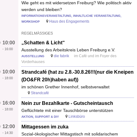
Wie geht es mit widersetzen Freiburg? Wie politisch aktiv
werden und bleiben?
INFORMATIONSVERANSTALTUNG, INHALTLICHE VERANSTALTUNG,
Haus des Engagements
WORKSHOP
REGELMÄSSIGES
10:00
„Schatten & Licht“
-
16:00
Ausstellung des Arbeitskreis Leben Freiburg e.V.
die fabrik
im Café und im Foyer des
AUSSTELLUNG
Vorderhauses
10:00
Strandcafé (hat zu 2.8.-30.8.26!!!(nur die Kneipen
-
18:00
(DO&FR 20h)haben auf))
im schönen Grether Innenhof, selbstverwaltet
Strandcafé
16:00
Nein zur Bezahlkarte - Gutscheintausch
-
18:00
Geflüchtete mit einer Tauschbörse unterstützen
Linksbüro
AKTION, SUPPORT & DIY
12:00
Mittagessen im zuka
-
14:30
Sozial-ökologischer Mittagstisch mit solidarischem