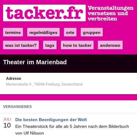
Direkt
zum
Inhalt
termine
regelmäßiges
orte
gruppen
Main
navigation
was ist tacker?
tags
how to tacker
anderswo
Theater im Marienbad
Adresse
Marienstraße 4
79098
Freiburg
Deutschland
VERGANGENES
JULI
Die besten Beerdigungen der Welt
10
Ein Theaterstück für alle ab 5 Jahren nach dem Bilderbuch
von Ulf Nilsson