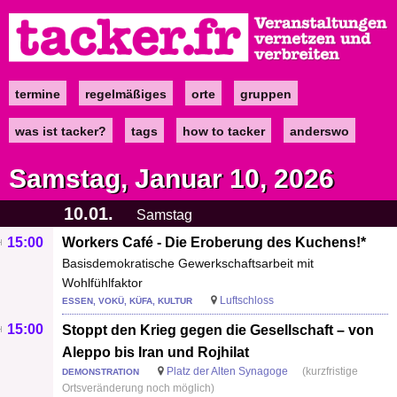
Direkt
zum
Inhalt
termine
regelmäßiges
orte
gruppen
Main
navigation
was ist tacker?
tags
how to tacker
anderswo
Samstag, Januar 10, 2026
10.01.
Samstag
15:00
Workers Café - Die Eroberung des Kuchens!*
Basisdemokratische Gewerkschaftsarbeit mit
Wohlfühlfaktor
Luftschloss
ESSEN, VOKÜ, KÜFA, KULTUR
15:00
Stoppt den Krieg gegen die Gesellschaft – von
Aleppo bis Iran und Rojhilat
Platz der Alten Synagoge
(kurzfristige
DEMONSTRATION
Ortsveränderung noch möglich)