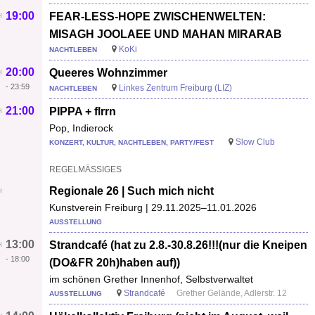
19:00
FEAR-LESS-HOPE ZWISCHENWELTEN:
MISAGH JOOLAEE UND MAHAN MIRARAB
KoKi
NACHTLEBEN
20:00
Queeres Wohnzimmer
-
23:59
Linkes Zentrum Freiburg (LIZ)
NACHTLEBEN
21:00
PIPPA + flrrn
Pop, Indierock
Slow Club
KONZERT, KULTUR, NACHTLEBEN, PARTY/FEST
REGELMÄSSIGES
Regionale 26 | Such mich nicht
Kunstverein Freiburg | 29.11.2025–11.01.2026
AUSSTELLUNG
13:00
Strandcafé (hat zu 2.8.-30.8.26!!!(nur die Kneipen
-
18:00
(DO&FR 20h)haben auf))
im schönen Grether Innenhof, Selbstverwaltet
Strandcafé
Grether Gelände, Adlerstr. 12
AUSSTELLUNG