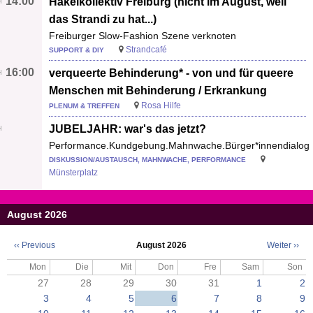
14:00
Häkelkollektiv Freiburg (nicht im August, weil
das Strandi zu hat...)
Freiburger Slow-Fashion Szene verknoten
Strandcafé
SUPPORT & DIY
16:00
verqueerte Behinderung* - von und für queere
Menschen mit Behinderung / Erkrankung
Rosa Hilfe
PLENUM & TREFFEN
JUBELJAHR: war's das jetzt?
Performance.Kundgebung.Mahnwache.Bürger*innendialog
DISKUSSION/AUSTAUSCH, MAHNWACHE, PERFORMANCE
Münsterplatz
August 2026
‹‹
Previous
August 2026
Weiter
››
Seitennummerierung
Mon
Die
Mit
Don
Fre
Sam
Son
27
28
29
30
31
1
2
3
4
5
6
7
8
9