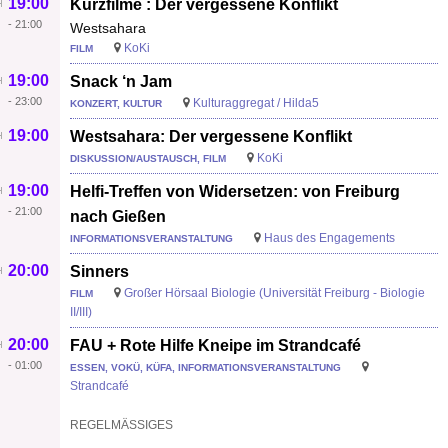
19:00
Kurzfilme : Der vergessene Konflikt
-
21:00
Westsahara
KoKi
FILM
19:00
Snack ‘n Jam
-
23:00
Kulturaggregat / Hilda5
KONZERT, KULTUR
19:00
Westsahara: Der vergessene Konflikt
KoKi
DISKUSSION/AUSTAUSCH, FILM
19:00
Helfi-Treffen von Widersetzen: von Freiburg
-
21:00
nach Gießen
Haus des Engagements
INFORMATIONSVERANSTALTUNG
20:00
Sinners
Großer Hörsaal Biologie (Universität Freiburg - Biologie
FILM
II/III)
20:00
FAU + Rote Hilfe Kneipe im Strandcafé
-
01:00
ESSEN, VOKÜ, KÜFA, INFORMATIONSVERANSTALTUNG
Strandcafé
REGELMÄSSIGES