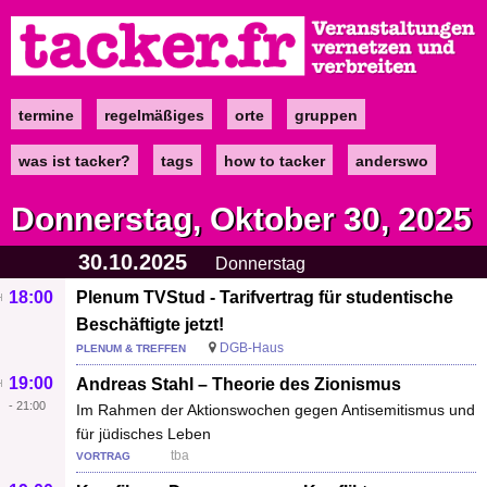
Direkt
zum
Inhalt
termine
regelmäßiges
orte
gruppen
Main
navigation
was ist tacker?
tags
how to tacker
anderswo
Donnerstag, Oktober 30, 2025
30.10.2025
Donnerstag
18:00
Plenum TVStud - Tarifvertrag für studentische
Beschäftigte jetzt!
DGB-Haus
PLENUM & TREFFEN
19:00
Andreas Stahl – Theorie des Zionismus
-
21:00
Im Rahmen der Aktionswochen gegen Antisemitismus und
für jüdisches Leben
tba
VORTRAG