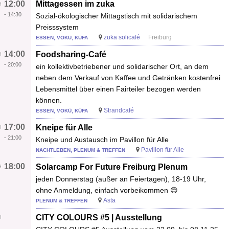
12:00
Mittagessen im zuka
-
14:30
Sozial-ökologischer Mittagstisch mit solidarischem
Preisssystem
zuka solicafé
Freiburg
ESSEN, VOKÜ, KÜFA
14:00
Foodsharing-Café
-
20:00
ein kollektivbetriebener und solidarischer Ort, an dem
neben dem Verkauf von Kaffee und Getränken kostenfrei
Lebensmittel über einen Fairteiler bezogen werden
können.
Strandcafé
ESSEN, VOKÜ, KÜFA
17:00
Kneipe für Alle
-
21:00
Kneipe und Austausch im Pavillon für Alle
Pavillon für Alle
NACHTLEBEN, PLENUM & TREFFEN
18:00
Solarcamp For Future Freiburg Plenum
jeden Donnerstag (außer an Feiertagen), 18-19 Uhr,
ohne Anmeldung, einfach vorbeikommen 😊
Asta
PLENUM & TREFFEN
CITY COLOURS #5 | Ausstellung