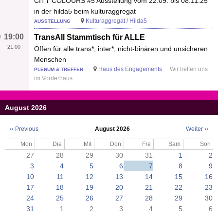
CITY COLOURS #5 Ausstellung vom 22.09. bis 08.11.25
in der hilda5 beim kulturaggregat
Kulturaggregat / Hilda5
AUSSTELLUNG
19:00
TransAll Stammtisch für ALLE
-
21:00
Offen für alle trans*, inter*, nicht-binären und unsicheren
Menschen
Haus des Engagements
Wir treffen uns
PLENUM & TREFFEN
im Vorderhaus
August 2026
‹‹
Previous
August 2026
Weiter
››
Seitennummerierung
Mon
Die
Mit
Don
Fre
Sam
Son
27
28
29
30
31
1
2
3
4
5
6
7
8
9
10
11
12
13
14
15
16
17
18
19
20
21
22
23
24
25
26
27
28
29
30
31
1
2
3
4
5
6