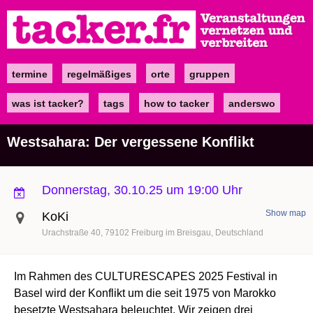
Direkt
zum
Inhalt
termine
regelmäßiges
orte
gruppen
Main
navigation
was ist tacker?
tags
how to tacker
anderswo
Westsahara: Der vergessene Konflikt
Donnerstag, 30.10.25 um 19:00 Uhr
Show map
KoKi
Urachstraße 40
79102
Freiburg im Breisgau
Deutschland
Im Rahmen des CULTURESCAPES 2025 Festival in
Basel wird der Konflikt um die seit 1975 von Marokko
besetzte Westsahara beleuchtet. Wir zeigen drei