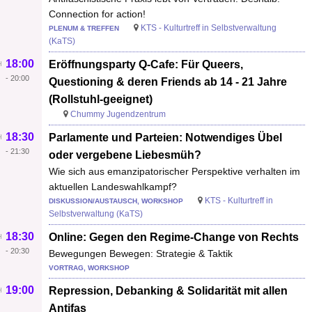
Connection for action!
KTS - Kulturtreff in Selbstverwaltung
PLENUM & TREFFEN
(KaTS)
18:00
Eröffnungsparty Q-Cafe: Für Queers,
-
20:00
Questioning & deren Friends ab 14 - 21 Jahre
(Rollstuhl-geeignet)
Chummy Jugendzentrum
18:30
Parlamente und Parteien: Notwendiges Übel
-
21:30
oder vergebene Liebesmüh?
Wie sich aus emanzipatorischer Perspektive verhalten im
aktuellen Landeswahlkampf?
KTS - Kulturtreff in
DISKUSSION/AUSTAUSCH, WORKSHOP
Selbstverwaltung (KaTS)
18:30
Online: Gegen den Regime-Change von Rechts
-
20:30
Bewegungen Bewegen: Strategie & Taktik
VORTRAG, WORKSHOP
19:00
Repression, Debanking & Solidarität mit allen
Antifas