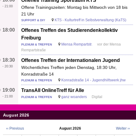
Offenes Training Sportraum KTS
-
21:00
Offene Trainingszeiten: Montag bis Mittwoch von 18 bis
21 Uhr
KTS - Kulturtreff in Selbstverwaltung (KaTS)
SUPPORT & DIY
18:00
Offenes Treffen des Studierendenkollektiv
Freiburg
Mensa Rempartstr.
vor der Mensa
PLENUM & TREFFEN
Rempartstraße
18:30
Offenes Treffen der Internationalen Jugend
-
20:30
Wöchentliches Treffen jeden Dienstag, 18:30 Uhr,
Konradstraße 14
Konradstraße 14 - Jugendhilfswerk jhw
PLENUM & TREFFEN
19:00
TransAll OnlineTreff für Alle
-
21:00
ganz woanders
Digital
PLENUM & TREFFEN
August 2026
‹‹
Previous
August 2026
Weiter
››
Seitennummerierung