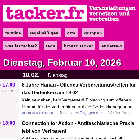
Direkt
zum
Inhalt
termine
regelmäßiges
orte
gruppen
Main
navigation
was ist tacker?
tags
how to tacker
anderswo
Dienstag, Februar 10, 2026
10.02.
Dienstag
17:00
6 Jahre Hanau - Offenes Vorbereitungstreffen für
-
18:30
das Gedenken am 19.02.
Kein Vergeben, kein Vergessen! Einladung zum offenen
Plenum für die Vorbereitung auf die Gedenkkundgebung
Haus des Engagements
Weißer Raum
PLENUM & TREFFEN
18:00
Connection for Action - Antifaschistische Praxis
lebt von Vertrauen!
Antifaschistische Praxis lebt von Vertrauen! Deshalb: