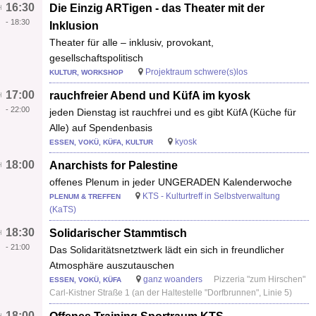
16:30
Die Einzig ARTigen - das Theater mit der
-
18:30
Inklusion
Theater für alle – inklusiv, provokant,
gesellschaftspolitisch
Projektraum schwere(s)los
KULTUR, WORKSHOP
17:00
rauchfreier Abend und KüfA im kyosk
-
22:00
jeden Dienstag ist rauchfrei und es gibt KüfA (Küche für
Alle) auf Spendenbasis
kyosk
ESSEN, VOKÜ, KÜFA, KULTUR
18:00
Anarchists for Palestine
offenes Plenum in jeder UNGERADEN Kalenderwoche
KTS - Kulturtreff in Selbstverwaltung
PLENUM & TREFFEN
(KaTS)
18:30
Solidarischer Stammtisch
-
21:00
Das Solidaritätsnetztwerk lädt ein sich in freundlicher
Atmosphäre auszutauschen
ganz woanders
Pizzeria "zum Hirschen"
ESSEN, VOKÜ, KÜFA
Carl-Kistner Straße 1 (an der Haltestelle "Dorfbrunnen", Linie 5)
18:00