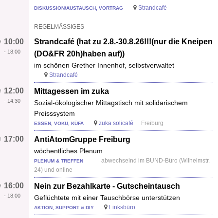
Strandcafé
DISKUSSION/AUSTAUSCH, VORTRAG
REGELMÄSSIGES
10:00
Strandcafé (hat zu 2.8.-30.8.26!!!(nur die Kneipen
-
18:00
(DO&FR 20h)haben auf))
im schönen Grether Innenhof, selbstverwaltet
Strandcafé
12:00
Mittagessen im zuka
-
14:30
Sozial-ökologischer Mittagstisch mit solidarischem
Preisssystem
zuka solicafé
Freiburg
ESSEN, VOKÜ, KÜFA
17:00
AntiAtomGruppe Freiburg
wöchentliches Plenum
abwechselnd im BUND-Büro (Wilhelmstr.
PLENUM & TREFFEN
24) und online
16:00
Nein zur Bezahlkarte - Gutscheintausch
-
18:00
Geflüchtete mit einer Tauschbörse unterstützen
Linksbüro
AKTION, SUPPORT & DIY