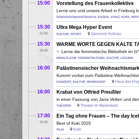
15:00
Vorstellung des Frauenkollektivs
Lerne uns und unsere Arbeit in Freiburg 
DISKUSSION/AUSTAUSCH, ESSEN, VOKÜ, KÜFA, IN
15:30
Ultra Mega Hyper Event
-
21:00
Spinnerei Kollnau
KULTUR, SPORT
15:30
WARME WORTE GEGEN KALTE T
-
19:00
✨ Lerne die feministische Bibliothek im 
INHALTLICHE VERANSTALTUNG, KULTUR, LESUNG
16:00
Palästinensischer Weihnachtsmark
Kommt vorbei zum Palästina-Weihnachtsma
Haus des En
KONZERT, KULTUR, WORKSHOP
16:00
Krabat von Otfried Preußler
in einer Fassung von Jana Vetten und d
Theater im Marienbad
THEATER
17:00
Ein Tag ohne Frauen – The day Icel
-
19:00
Best of Koki 2025
KoKi
FILM