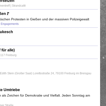
ersetzen
entreff | Strandcafé
eßen🚩
stischen Protesten in Gießen und der massiven Polizeigewalt
s Engagements
Lukesch
für alle)
117 Freiburg
ith Stein (Großer Saal) Lorettostraße 24, 79100 Freiburg im Breisgau
te Umtriebe
als Zeichen für Demokratie und Vielfalt. Jeden Sonntag am
ner Straße