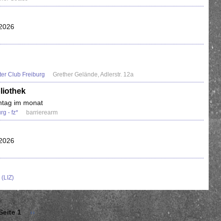
.2026
r Club Freiburg
Grether Gelände, Adlerstr. 12a
liothek
nntag im monat
rg - fz*
barrierearm
.2026
 (LIZ)
Seite 1
Nächste
››