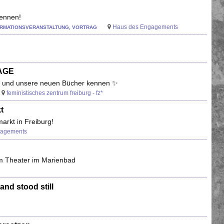
kennen!
Haus des Engagements
FORMATIONSVERANSTALTUNG, VORTRAG
AGE
fz* und unsere neuen Bücher kennen ✨
feministisches zentrum freiburg - fz*
t
rkt in Freiburg!
gagements
em Theater im Marienbad
and stood still