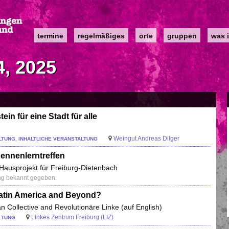
Main
termine
regelmäßiges
orte
gruppen
was i
navigation
, 2025
in für eine Stadt für alle
Weingut Andreas Dilger
TUNG, INHALTLICHE VERANSTALTUNG
ennenlerntreffen
ausprojekt für Freiburg-Dietenbach
ng bekannt gegeben.
Latin America and Beyond?
 Collective and Revolutionäre Linke (auf English)
Linkes Zentrum Freiburg (LIZ)
LTUNG