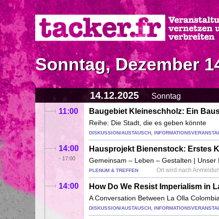
Direkt
zum
Inhalt
Sonntag, Dezember 14
14.12.2025
Sonntag
11:00
Baugebiet Kleineschholz: Ein Bauste
Reihe: Die Stadt, die es geben könnte
DISKUSSION/AUSTAUSCH, INFORMATIONSVERANSTAL
14:00
Hausprojekt Bienenstock: Erstes K
-
17:00
Gemeinsam – Leben – Gestalten | Unser H
Ort wird nach Anmeldu
PLENUM & TREFFEN
14:00
How Do We Resist Imperialism in 
A Conversation Between La Olla Colombian
DISKUSSION/AUSTAUSCH, INFORMATIONSVERANSTA