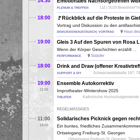
14:30
Emotionales Nachsorgetreffen wid
LIZ | SUSI Bewohner*inn
PLENUM & TREFFEN
18:00
🚩Rückblick auf die Proteste in Gi
Vortrag und Diskussion zu den antifaschi
Haus de
DISKUSSION/AUSTAUSCH, VORTRAG
19:00
Gleis 3 Auf den Spuren von Rosa 
Wenn der Körper Geschichten erzählt ...
Südufer
PERFORMANCE
18:00
Drink and Draw (offener Kreativtreff 
Schwarzwaldstraße 197, 79
SUPPORT & DIY
19:00
Ensemble Autokorrektiv
-
21:00
Improtheater-Wintershow 2025
Katholische Hochschulgemeinde Ed
THEATER
REGELMÄSSIGES
11:00
Solidarisches Picknick gegen rech
-
14:00
Ein buntes, friedliches Zusammenkommen 
Ortseingang Freiburg-St. Georgen
Ortseingang Freiburg-St. Georgen, Tienge