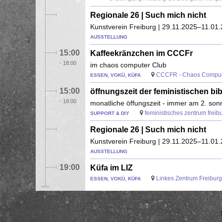
Regionale 26 | Such mich nicht
Kunstverein Freiburg | 29.11.2025–11.01
AUSSTELLUNG
15:00
Kaffeekränzchen im CCCFr
-
18:00
im chaos computer Club
CCCFR - Chaos Compute
ESSEN, VOKÜ, KÜFA
15:00
öffnungszeit der feministischen bib
-
18:00
monatliche öffungszeit - immer am 2. so
feministisches zentrum freibu
SUPPORT & DIY
Regionale 26 | Such mich nicht
Kunstverein Freiburg | 29.11.2025–11.01
AUSSTELLUNG
19:00
Küfa im LIZ
Linkes Zentrum Freiburg
ESSEN, VOKÜ, KÜFA
Seitennummerierung