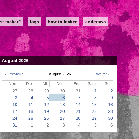
st tacker?
tags
how to tacker
anderswo
August 2026
‹‹
Previous
August 2026
Weiter
››
Seitennummerierung
Mon
Die
Mit
Don
Fre
Sam
Son
27
28
29
30
31
1
2
3
4
5
6
7
8
9
10
11
12
13
14
15
16
17
18
19
20
21
22
23
24
25
26
27
28
29
30
31
1
2
3
4
5
6