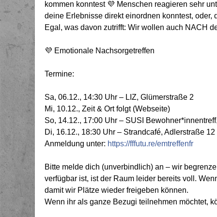
kommen konntest 💜 Menschen reagieren sehr unte
deine Erlebnisse direkt einordnen konntest, oder,
Egal, was davon zutrifft: Wir wollen auch NACH de
💜 Emotionale Nachsorgetreffen
Termine:
Sa, 06.12., 14:30 Uhr – LIZ, Glümerstraße 2
Mi, 10.12., Zeit & Ort folgt (Webseite)
So, 14.12., 17:00 Uhr – SUSI Bewohner*innentreff
Di, 16.12., 18:30 Uhr – Strandcafé, Adlerstraße 12
Anmeldung unter:
https://fffutu.re/emtreffenfr
Bitte melde dich (unverbindlich) an – wir begren
verfügbar ist, ist der Raum leider bereits voll. We
damit wir Plätze wieder freigeben können.
Wenn ihr als ganze Bezugi teilnehmen möchtet, kö