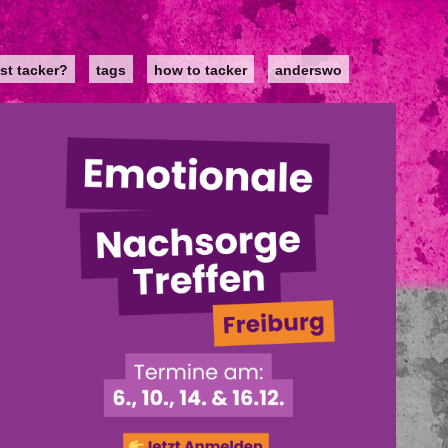
st tacker?
tags
how to tacker
anderswo