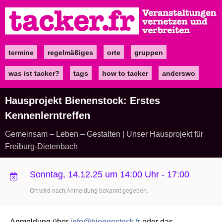
Direkt
zum
Inhalt
termine
regelmäßiges
orte
gruppen
Main
navigation
was ist tacker?
tags
how to tacker
anderswo
Hausprojekt Bienenstock: Erstes
Kennenlerntreffen
Gemeinsam – Leben – Gestalten | Unser Hausprojekt für
Freiburg-Dietenbach
Sonntag, 14.12.25 um 14:00 Uhr
-
17:00
Ort wird nach Anmeldung bekannt gegeben.
Anmeldung über
info@bienenstock.fr
oder das