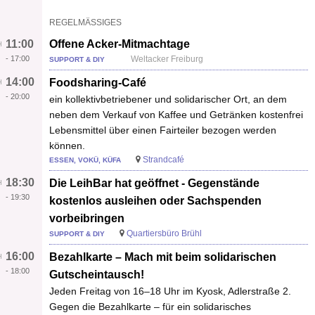
REGELMÄSSIGES
11:00
Offene Acker-Mitmachtage
-
17:00
Weltacker Freiburg
SUPPORT & DIY
14:00
Foodsharing-Café
-
20:00
ein kollektivbetriebener und solidarischer Ort, an dem
neben dem Verkauf von Kaffee und Getränken kostenfrei
Lebensmittel über einen Fairteiler bezogen werden
können.
Strandcafé
ESSEN, VOKÜ, KÜFA
18:30
Die LeihBar hat geöffnet - Gegenstände
-
19:30
kostenlos ausleihen oder Sachspenden
vorbeibringen
Quartiersbüro Brühl
SUPPORT & DIY
16:00
Bezahlkarte – Mach mit beim solidarischen
-
18:00
Gutscheintausch!
Jeden Freitag von 16–18 Uhr im Kyosk, Adlerstraße 2.
Gegen die Bezahlkarte – für ein solidarisches