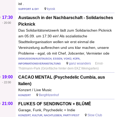
ist .
kyosk
SUPPORT & DIY
17:30
Austausch in der Nachbarschaft - Solidarisches
-
20:00
Picknick
Das Solidaritätsnetzwerk lädt zum Solidarischen Picknick
am 05.09. um 17:30 ein! Als sozialistische
Stadtteilorganisation wollen wir erst einmal die
Vereinzelung aufbrechen und uns klar machen, unsere
Probleme - egal, ob mit Chef, Jobcenter, Vermieter ode
DISKUSSION/AUSTAUSCH, ESSEN, VOKÜ, KÜFA,
ganz woanders
Ernst-
INFORMATIONSVERANSTALTUNG
Thälmann-Park (Grünfläche hinter dem EKZ Weingarten)
19:00
CACAO MENTAL (Psychedelic Cumbia, aus
-
22:00
Italien)
Konzert / Live Music
Bergfritzenhof
KONZERT
21:00
FLUKES OF SENDINGTON + BLŪMĒ
Garage, Funk, Psychedelic + Indie
Slow Club
KONZERT, KULTUR, NACHTLEBEN, PARTY/FEST