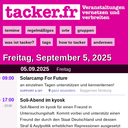
Direkt
zum
Inhalt
termine
regelmäßiges
orte
gruppen
Main
navigation
was ist tacker?
tags
how to tacker
anderswo
Freitag, September 5, 2025
05.09.2025
Freitag
09:00
Solarcamp For Future
an einzelnen Tagen unterstützen und kennenlernen!
ganz woanders
Baggersee Nimburg
SUPPORT & DIY
17:00
Soli-Abend im kyosk
-
23:00
Soli Abend im kyosk für einen Freund in
Untersuchungshaft. Kommt vorbei und unterstütz einen
Freund der durch den Staat Deutschland und dessen
Straf & Asylpolitik erheblichen Repressionen ausgesetzt