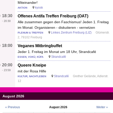
Miteinander!
kyosk
AKTION
18:30
Offenes Antifa Treffen Freiburg (OAT)
-
20:30
Alle zusammen gegen den Faschismus! Jeden 1. Freitag
im Monat: Organisieren - diskutieren - vernetzen
Linkes Zentrum Freiburg (LIZ)
Glümerstr.
PLENUM & TREFFEN
2, 79102 Freiburg
18:00
Veganes Mitbringbuffet
Jeder 1. Freitag im Monat um 18 Uhr, Strandcafé
Strandcafé
ESSEN, VOKÜ, KÜFA
20:00
Queere Kneipe
-
23:59
mit der Rosa Hilfe
Strandcafé
Grether Gelände, Adlerstr.
KULTUR, NACHTLEBEN
12
August 2026
‹‹
Previous
August 2026
Weiter
››
Seitennummerierung