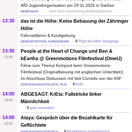
AfD-Jugendorganisation am 29.11.2025 in Gießen
wird nach anmeldung bekanntgegeben
WORKSHOP
13:30
das ist die Höhe: Keine Bebauung der Zähringer
Höhe
Fahrraddemo & Kundgebung
Platz der Alten Synagoge
DEMONSTRATION, KUNDGEBUNG
13:30
People at the Heart of Change und Ben &
-
15:30
bEartha @ Greenmotions Filmfestival (OmeU)
Filme zum Thema Kompost beim Greenmotions
Filmfestival (Originalfassung mit englischen Untertiteln).
Im Anschluss Diskussion mit Veit Cornelis von der ASF
KoKi
DISKUSSION/AUSTAUSCH, FILM
14:00
ABGESAGT: KrEta: Fallstricke linker
-
19:00
Männlichkeit
ganz woanders
14:00
Ataya: Gespräch über die Bezahlkarte für
-
16:00
Geflüchtete
Projektraum schwere(s)los
DISKUSSION/AUSTAUSCH