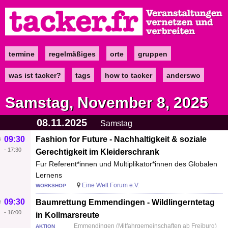
Direkt
zum
Inhalt
termine
regelmäßiges
orte
gruppen
Main
navigation
was ist tacker?
tags
how to tacker
anderswo
Samstag, November 8, 2025
08.11.2025
Samstag
09:30
Fashion for Future - Nachhaltigkeit & soziale
-
17:30
Gerechtigkeit im Kleiderschrank
Fur Referent*innen und Multiplikator*innen des Globalen
Lernens
Eine Welt Forum e.V.
WORKSHOP
09:30
Baumrettung Emmendingen - Wildlingerntetag
-
16:00
in Kollmarsreute
Emmendingen (Mitfahrgemeinschaften ab Freiburg)
AKTION