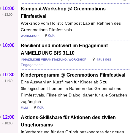
10:00
Kompost-Workshop @ Greenmotions
-
13:00
Filmfestival
Workshop vom Holistic Compost Lab im Rahmen des
Greenmotions Filmfestivals
KoKi
WORKSHOP
10:00
Resilient und motiviert im Engagement
ANMELDUNG BIS 31.10
Haus des
INHALTLICHE VERANSTALTUNG, WORKSHOP
Engagements
10:30
Kinderprogramm @ Greenmotions Filmfestival
-
11:30
Eine Auswahl an Kurzfilmen für Kinder ab 5 zu
ökologischen Themen im Rahmen des Greenmotions
Filmfestivals. Filme ohne Dialog, daher für alle Sprachen
zugänglich
KoKi
FILM
12:00
Aktions-Skillshare für Aktionen des zivilen
-
18:00
Ungehorsams
In Vorbereitung für den Gründungskongress der neuen