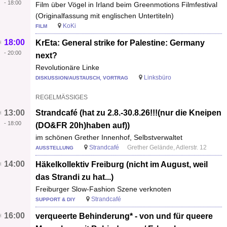
-
18:00
Film über Vögel in Irland beim Greenmotions Filmfestival
(Originalfassung mit englischen Untertiteln)
KoKi
FILM
18:00
KrEta: General strike for Palestine: Germany
-
20:00
next?
Revolutionäre Linke
Linksbüro
DISKUSSION/AUSTAUSCH, VORTRAG
REGELMÄSSIGES
13:00
Strandcafé (hat zu 2.8.-30.8.26!!!(nur die Kneipen
-
18:00
(DO&FR 20h)haben auf))
im schönen Grether Innenhof, Selbstverwaltet
Strandcafé
Grether Gelände, Adlerstr. 12
AUSSTELLUNG
14:00
Häkelkollektiv Freiburg (nicht im August, weil
das Strandi zu hat...)
Freiburger Slow-Fashion Szene verknoten
Strandcafé
SUPPORT & DIY
16:00
verqueerte Behinderung* - von und für queere