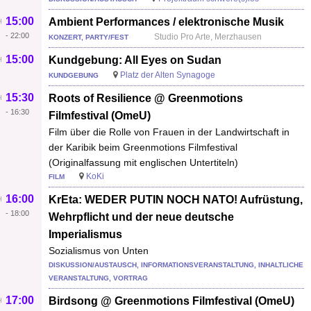
15:00
Ambient Performances / elektronische Musik
-
22:00
Studio Pro Arte, Merzhausen
KONZERT, PARTY/FEST
15:00
Kundgebung: All Eyes on Sudan
Platz der Alten Synagoge
KUNDGEBUNG
15:30
Roots of Resilience @ Greenmotions
-
16:30
Filmfestival (OmeU)
Film über die Rolle von Frauen in der Landwirtschaft in
der Karibik beim Greenmotions Filmfestival
(Originalfassung mit englischen Untertiteln)
KoKi
FILM
16:00
KrEta: WEDER PUTIN NOCH NATO! Aufrüstung,
-
18:00
Wehrpflicht und der neue deutsche
Imperialismus
Sozialismus von Unten
DISKUSSION/AUSTAUSCH, INFORMATIONSVERANSTALTUNG, INHALTLICHE
VERANSTALTUNG, VORTRAG
17:00
Birdsong @ Greenmotions Filmfestival (OmeU)