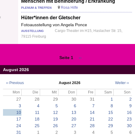
Menschen mit Behinderung / Erkrankung
Rosa Hilfe
PLENUM & TREFFEN
Hüter*innen der Gletscher
Fotoausstellung von Angela Ponce
Cargo-Theater im H15, Haslacher Str. 15,
AUSSTELLUNG
79115 Freiburg
Seite 1
Nächste
››
Seitennummerierung
Seite
August 2026
‹‹
Previous
August 2026
Weiter
››
Seitennummerierung
Mon
Die
Mit
Don
Fre
Sam
Son
27
28
29
30
31
1
2
3
4
5
6
7
8
9
10
11
12
13
14
15
16
17
18
19
20
21
22
23
24
25
26
27
28
29
30
31
1
2
3
4
5
6