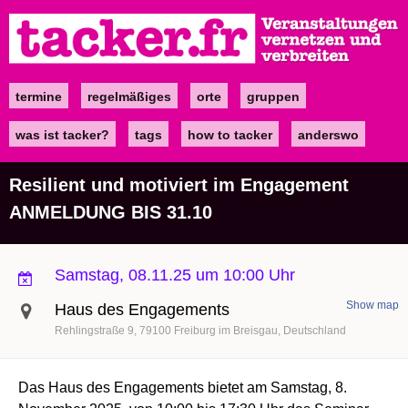
Direkt
zum
Inhalt
termine
regelmäßiges
orte
gruppen
Main
navigation
was ist tacker?
tags
how to tacker
anderswo
Resilient und motiviert im Engagement
ANMELDUNG BIS 31.10
Samstag, 08.11.25 um 10:00 Uhr
Show map
Haus des Engagements
Rehlingstraße 9
79100
Freiburg im Breisgau
Deutschland
Das Haus des Engagements bietet am Samstag, 8.