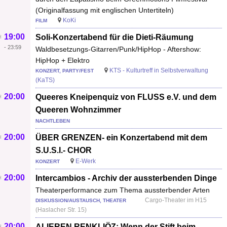
(Originalfassung mit englischen Untertiteln)
KoKi
FILM
19:00
Soli-Konzertabend für die Dieti-Räumung
-
23:59
Waldbesetzungs-Gitarren/Punk/HipHop - Aftershow:
HipHop + Elektro
KTS - Kulturtreff in Selbstverwaltung
KONZERT, PARTY/FEST
(KaTS)
20:00
Queeres Kneipenquiz von FLUSS e.V. und dem
Queeren Wohnzimmer
NACHTLEBEN
20:00
ÜBER GRENZEN- ein Konzertabend mit dem
S.U.S.I.- CHOR
E-Werk
KONZERT
20:00
Intercambios - Archiv der aussterbenden Dinge
Theaterperformance zum Thema aussterbender Arten
Cargo-Theater im H15
DISKUSSION/AUSTAUSCH, THEATER
(Haslacher Str. 15)
20:00
ALIEREN RENKLIÖZ: Wenn der Stift beim