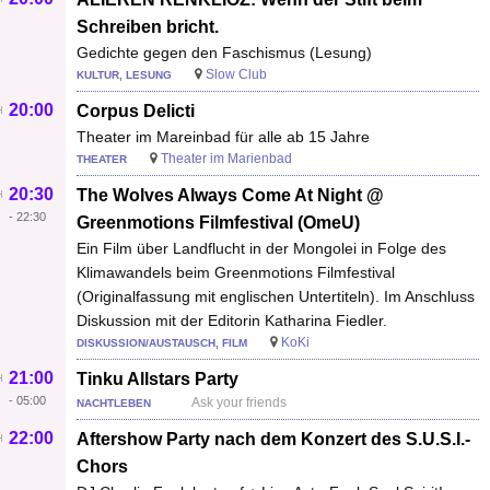
Schreiben bricht.
Gedichte gegen den Faschismus (Lesung)
Slow Club
KULTUR, LESUNG
20:00
Corpus Delicti
Theater im Mareinbad für alle ab 15 Jahre
Theater im Marienbad
THEATER
20:30
The Wolves Always Come At Night @
-
22:30
Greenmotions Filmfestival (OmeU)
Ein Film über Landflucht in der Mongolei in Folge des
Klimawandels beim Greenmotions Filmfestival
(Originalfassung mit englischen Untertiteln). Im Anschluss
Diskussion mit der Editorin Katharina Fiedler.
KoKi
DISKUSSION/AUSTAUSCH, FILM
21:00
Tinku Allstars Party
-
05:00
Ask your friends
NACHTLEBEN
22:00
Aftershow Party nach dem Konzert des S.U.S.I.-
Chors