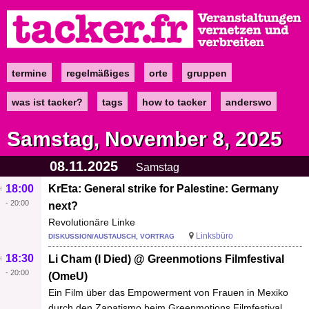
Direkt
zum
Inhalt
termine
regelmäßiges
orte
gruppen
Main
navigation
was ist tacker?
tags
how to tacker
anderswo
Samstag, November 8, 2025
08.11.2025
Samstag
18:00
KrEta: General strike for Palestine: Germany
-
20:00
next?
Revolutionäre Linke
Linksbüro
DISKUSSION/AUSTAUSCH, VORTRAG
18:30
Li Cham (I Died) @ Greenmotions Filmfestival
-
20:00
(OmeU)
Ein Film über das Empowerment von Frauen in Mexiko
durch den Zapatismo beim Greenmotions Filmfestival