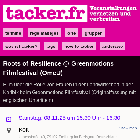
Direkt
zum
Inhalt
termine
regelmäßiges
orte
gruppen
Main
navigation
was ist tacker?
tags
how to tacker
anderswo
Roots of Resilience @ Greenmotions
Filmfestival (OmeU)
Film über die Rolle von Frauen in der Landwirtschaft in der
Karibik beim Greenmotions Filmfestival (Originalfassung mit
englischen Untertiteln)
Samstag, 08.11.25 um 15:30 Uhr
-
16:30
Show map
KoKi
Urachstraße 40
79102
Freiburg im Breisgau
Deutschland