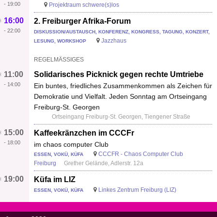
-
19:00
Projektraum schwere(s)los
16:00
2. Freiburger Afrika-Forum
-
22:00
DISKUSSION/AUSTAUSCH, KONFERENZ, KONGRESS, TAGUNG, KONZERT,
Jazzhaus
LESUNG, WORKSHOP
REGELMÄSSIGES
11:00
Solidarisches Picknick gegen rechte Umtriebe
-
14:00
Ein buntes, friedliches Zusammenkommen als Zeichen für
Demokratie und Vielfalt. Jeden Sonntag am Ortseingang
Freiburg-St. Georgen
Ortseingang Freiburg-St. Georgen, Tiengener Straße
15:00
Kaffeekränzchen im CCCFr
-
18:00
im chaos computer Club
CCCFR - Chaos Computer Club
ESSEN, VOKÜ, KÜFA
Freiburg
Grether Gelände, Adlerstr. 12a
19:00
Küfa im LIZ
Linkes Zentrum Freiburg (LIZ)
ESSEN, VOKÜ, KÜFA