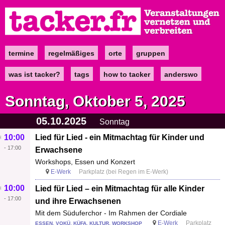
Direkt
zum
Inhalt
termine
regelmäßiges
orte
gruppen
Main
navigation
was ist tacker?
tags
how to tacker
anderswo
Sonntag, Oktober 5, 2025
05.10.2025
Sonntag
10:00
Lied für Lied - ein Mitmachtag für Kinder und
-
17:00
Erwachsene
Workshops, Essen und Konzert
E-Werk
Parkplatz (bei Regen im E-Werk)
10:00
Lied für Lied – ein Mitmachtag für alle Kinder
-
17:00
und ihre Erwachsenen
Mit dem Süduferchor - Im Rahmen der Cordiale
E-Werk
Parkplatz
ESSEN, VOKÜ, KÜFA, KULTUR, WORKSHOP