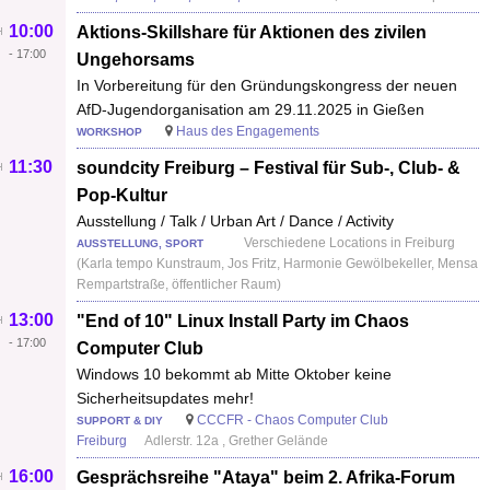
10:00
Aktions-Skillshare für Aktionen des zivilen
-
17:00
Ungehorsams
In Vorbereitung für den Gründungskongress der neuen
AfD-Jugendorganisation am 29.11.2025 in Gießen
Haus des Engagements
WORKSHOP
11:30
soundcity Freiburg – Festival für Sub-, Club- &
Pop-Kultur
Ausstellung / Talk / Urban Art / Dance / Activity
Verschiedene Locations in Freiburg
AUSSTELLUNG, SPORT
(Karla tempo Kunstraum, Jos Fritz, Harmonie Gewölbekeller, Mensa
Rempartstraße, öffentlicher Raum)
13:00
"End of 10" Linux Install Party im Chaos
-
17:00
Computer Club
Windows 10 bekommt ab Mitte Oktober keine
Sicherheitsupdates mehr!
CCCFR - Chaos Computer Club
SUPPORT & DIY
Freiburg
Adlerstr. 12a , Grether Gelände
16:00
Gesprächsreihe "Ataya" beim 2. Afrika-Forum