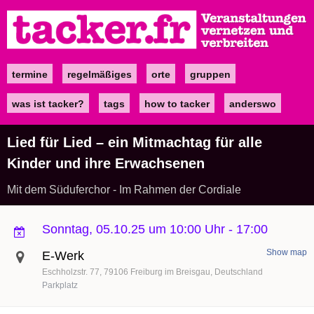
Direkt
zum
Inhalt
termine
regelmäßiges
orte
gruppen
Main
navigation
was ist tacker?
tags
how to tacker
anderswo
Lied für Lied – ein Mitmachtag für alle
Kinder und ihre Erwachsenen
Mit dem Süduferchor - Im Rahmen der Cordiale
Sonntag, 05.10.25 um 10:00 Uhr
-
17:00
Show map
E-Werk
Eschholzstr. 77
79106
Freiburg im Breisgau
Deutschland
Parkplatz