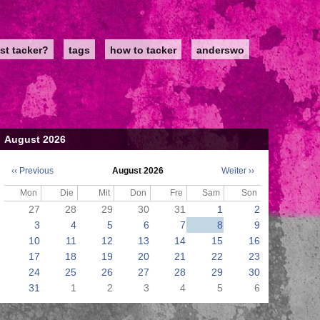
st tacker?
tags
how to tacker
anderswo
August 2026
‹‹
Previous
August 2026
Weiter
››
Seitennummerierung
Mon
Die
Mit
Don
Fre
Sam
Son
27
28
29
30
31
1
2
3
4
5
6
7
8
9
10
11
12
13
14
15
16
17
18
19
20
21
22
23
24
25
26
27
28
29
30
31
1
2
3
4
5
6