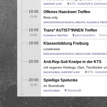
KTS - Kulturtreff in Selbstve
SUPPORT & DIY
19:00
Offenes Haecksen Treffen
-
21:00
flinta only
DISKUSSION/AUSTAUSCH, KREATIV, PLENUM & TREF
19:00
Trans* AUTIST*INNEN Treffen
-
21:00
ganz woanders
Onlin
PLENUM & TREFFEN
19:00
Klassenbildung Freiburg
Lesekreise
DISKUSSION/AUSTAUSCH, INHALTLICHE VERANSTAL
20:00
Anti-Rep-Soli Kneipe in der KTS
mit veganen Hotdogs, Dart, Tischkicker u
KTS - Kulturtre
NACHTLEBEN, SUPPORT & DIY
20:00
Spießige Spelunke
-
01:00
im Strandcafe
Strandcafé
NACHTLEBEN