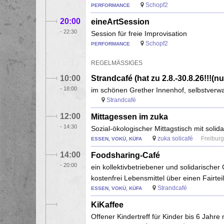
Schopf2
PERFORMANCE
20:00
eineArtSession
-
22:30
Session für freie Improvisation
Schopf2
PERFORMANCE
REGELMÄSSIGES
10:00
Strandcafé (hat zu 2.8.-30.8.26!!!
-
18:00
im schönen Grether Innenhof, selbstverwa
Strandcafé
12:00
Mittagessen im zuka
-
14:30
Sozial-ökologischer Mittagstisch mit soli
zuka solicafé
Freiburg
ESSEN, VOKÜ, KÜFA
14:00
Foodsharing-Café
-
20:00
ein kollektivbetriebener und solidarisch
kostenfrei Lebensmittel über einen Fairt
Strandcafé
ESSEN, VOKÜ, KÜFA
KiKaffee
Offener Kindertreff für Kinder bis 6 Jahr