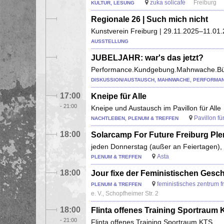
zuka solicafé
Freiburg
KULTUR, LESUNG
Regionale 26 | Such mich nicht
Kunstverein Freiburg | 29.11.2025–11.01
AUSSTELLUNG
JUBELJAHR: war's das jetzt?
Performance.Kundgebung.Mahnwache.Bür
DISKUSSION/AUSTAUSCH, MAHNWACHE, PERFORMA
17:00
Kneipe für Alle
-
21:00
Kneipe und Austausch im Pavillon für Alle
Pavillon für
NACHTLEBEN, PLENUM & TREFFEN
18:00
Solarcamp For Future Freiburg Pl
jeden Donnerstag (außer an Feiertagen)
Asta
PLENUM & TREFFEN
18:00
Jour fixe der Feministischen Gesch
feministisches zentrum fr
PLENUM & TREFFEN
e. V., Schopfheimer Str. 2
18:00
Flinta offenes Training Sportraum
-
21:00
Flinta offenes Training Sportraum KTS