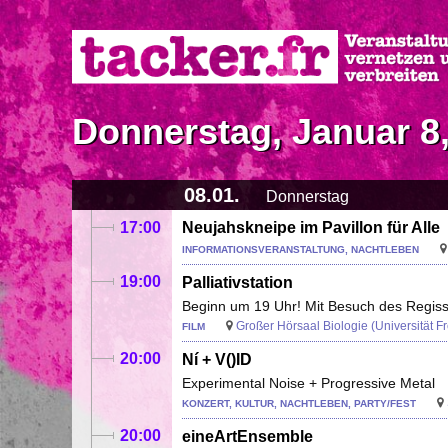
Direkt
zum
Inhalt
Donnerstag, Januar 8
08.01.
Donnerstag
17:00
Neujahskneipe im Pavillon für Alle
INFORMATIONSVERANSTALTUNG, NACHTLEBEN
19:00
Palliativstation
Beginn um 19 Uhr! Mit Besuch des Regis
Großer Hörsaal Biologie (Universität Frei
FILM
20:00
Ní + V()ID
Experimental Noise + Progressive Metal
KONZERT, KULTUR, NACHTLEBEN, PARTY/FEST
20:00
eineArtEnsemble