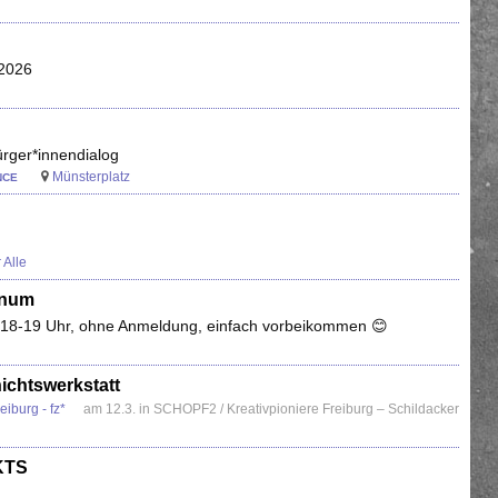
.2026
ger*innendialog
Münsterplatz
NCE
 Alle
enum
, 18-19 Uhr, ohne Anmeldung, einfach vorbeikommen 😊
ichtswerkstatt
eiburg - fz*
am 12.3. in SCHOPF2 / Kreativpioniere Freiburg – Schildacker
 KTS