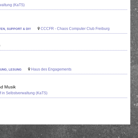
rwaltung (KaTS)
CCCFR - Chaos Computer Club Freiburg
FEN, SUPPORT & DIY
e
Haus des Engagements
TUNG, LESUNG
nd Musik
ff in Selbstverwaltung (KaTS)