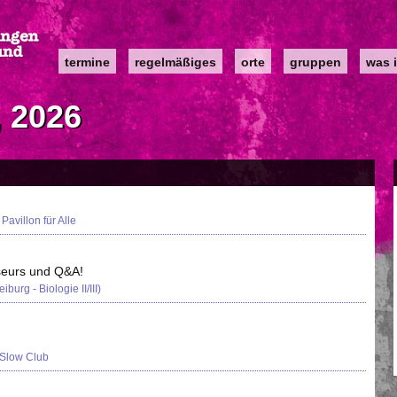
Main
termine
regelmäßiges
orte
gruppen
was i
navigation
, 2026
Pavillon für Alle
seurs und Q&A!
burg - Biologie II/III)
Slow Club