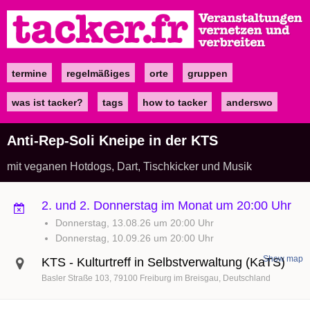
Direkt
zum
Inhalt
termine
regelmäßiges
orte
gruppen
Main
navigation
was ist tacker?
tags
how to tacker
anderswo
Anti-Rep-Soli Kneipe in der KTS
mit veganen Hotdogs, Dart, Tischkicker und Musik
2. und 2. Donnerstag im Monat um 20:00 Uhr
Donnerstag, 13.08.26 um 20:00 Uhr
Donnerstag, 10.09.26 um 20:00 Uhr
Show map
KTS - Kulturtreff in Selbstverwaltung (KaTS)
Basler Straße 103
79100
Freiburg im Breisgau
Deutschland