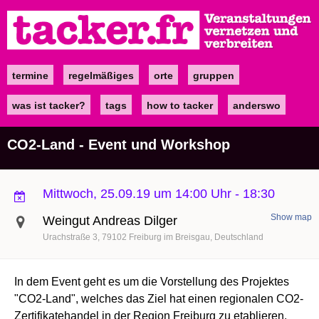
Direkt
zum
Inhalt
termine
regelmäßiges
orte
gruppen
Main
navigation
was ist tacker?
tags
how to tacker
anderswo
CO2-Land - Event und Workshop
Mittwoch, 25.09.19 um 14:00 Uhr
-
18:30
Show map
Weingut Andreas Dilger
Urachstraße 3
79102
Freiburg im Breisgau
Deutschland
In dem Event geht es um die Vorstellung des Projektes
"CO2-Land", welches das Ziel hat einen regionalen CO2-
Zertifikatehandel in der Region Freiburg zu etablieren.