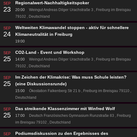
Regionalwert-Nachhaltigkeitspoker
SEP
23
20:00
Weingut Andreas Dilger
Urachstraße 3
Freiburg im Breisgau
79102
Deutschland
Weltweiten Klimawandel stoppen - aktiv für schnellere
SEP
24
Klimaneutralität in Freiburg
19:00
CO2-Land - Event und Workshop
SEP
25
14:00
Weingut Andreas Dilger
Urachstraße 3
Freiburg im Breisgau
79102
Deutschland
Im Zeichen der Klimakrise: Was muss Schule leisten?
SEP
25
(eine Diskussionsrunde)
15:00
Ökostation
Falkenberg Str 21 b
Freiburg im Breisgau 79110
Deutschland
Das streikende Klassenzimmer mit Winfred Wolf
SEP
25
17:00
Deutsch Französisches Gymnasium
Runzstraße 83
Freiburg
im Breisgau 79102
Deutschland
Podiumsdiskussion zu den Ergebnisses des
SEP