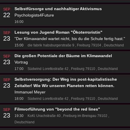
Selbstfürsorge und nachhaltiger Aktivismus
SEP
22
Psychologists4Future
16:00
Lesung von Jugend Roman "Ökoterroristin"
SEP
23
"Der Klimawandel wartet nicht, bis du die Schule fertig hast."
15:00
die fabrik
habsburgerstraße 9
Freiburg 79104
Deutschland
Die großen Potentiale der Bäume im Klimawandel
SEP
23
Vortrag
17:00
Südwind
Lorettostraße 42
Freiburg 79110
Deutschland
Selbstversorgung: Der Weg ins post-kapitalistische
SEP
23
Zeitalter! Wie Wir unseren Planeten retten können.
Immanuel Meyer
18:00
Südwind
Lorettostraße 42
Freiburg 79110
Deutschland
Filmvorführung von "beyond the red lines"
SEP
23
19:30
KoKi
Urachstraße 40
Freiburg im Breisgau 79102
Deutschland