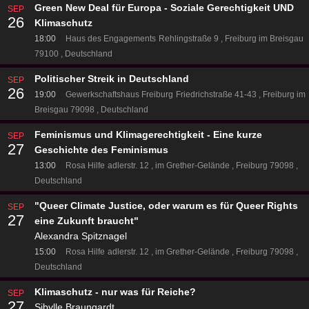
Green New Deal für Europa - Soziale Gerechtigkeit UND
SEP
26
Klimaschutz
18:00
Haus des Engagements
Rehlingstraße 9
Freiburg im Breisgau
79100
Deutschland
Politischer Streik in Deutschland
SEP
26
19:00
Gewerkschaftshaus Freiburg
Friedrichstraße 41-43
Freiburg im
Breisgau 79098
Deutschland
Feminismus und Klimagerechtigkeit - Eine kurze
SEP
27
Geschichte des Feminismus
13:00
Rosa Hilfe
adlerstr. 12
im Grether-Gelände
Freiburg 79098
Deutschland
"Queer Climate Justice, oder warum es für Queer Rights
SEP
27
eine Zukunft braucht"
Alexandra Spitznagel
15:00
Rosa Hilfe
adlerstr. 12
im Grether-Gelände
Freiburg 79098
Deutschland
Klimaschutz - nur was für Reiche?
SEP
27
Sibylle Braungardt