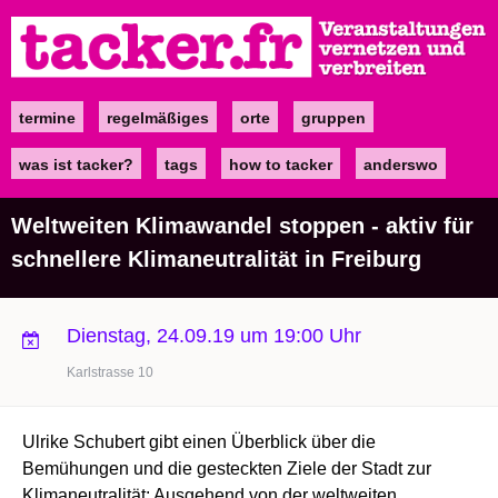
Direkt
zum
Inhalt
termine
regelmäßiges
orte
gruppen
Main
navigation
was ist tacker?
tags
how to tacker
anderswo
Weltweiten Klimawandel stoppen - aktiv für
schnellere Klimaneutralität in Freiburg
Dienstag, 24.09.19 um 19:00 Uhr
Karlstrasse 10
Ulrike Schubert gibt einen Überblick über die
Bemühungen und die gesteckten Ziele der Stadt zur
Klimaneutralität: Ausgehend von der weltweiten