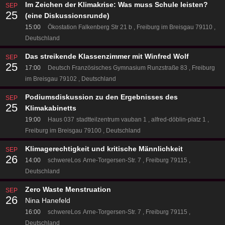
Im Zeichen der Klimakrise: Was muss Schule leisten?
SEP
25
(eine Diskussionsrunde)
15:00
Ökostation
Falkenberg Str 21 b
Freiburg im Breisgau 79110
Deutschland
Das streikende Klassenzimmer mit Winfred Wolf
SEP
25
17:00
Deutsch Französisches Gymnasium
Runzstraße 83
Freiburg
im Breisgau 79102
Deutschland
Podiumsdiskussion zu den Ergebnisses des
SEP
25
Klimakabinetts
19:00
Haus 037
stadtteilzentrum vauban 1
alfred-döblin-platz 1
Freiburg im Breisgau 79100
Deutschland
Klimagerechtigkeit und kritische Männlichkeit
SEP
26
14:00
schwereLos
Arne-Torgersen-Str. 7
Freiburg 79115
Deutschland
Zero Waste Menstruation
SEP
26
Nina Hanefeld
16:00
schwereLos
Arne-Torgersen-Str. 7
Freiburg 79115
Deutschland