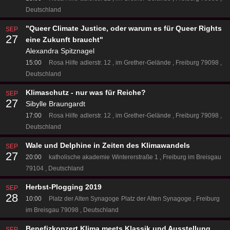
Deutschland
"Queer Climate Justice, oder warum es für Queer Rights
SEP
27
eine Zukunft braucht"
Alexandra Spitznagel
15:00
Rosa Hilfe
adlerstr. 12
im Grether-Gelände
Freiburg 79098
Deutschland
Klimaschutz - nur was für Reiche?
SEP
27
Sibylle Braungardt
17:00
Rosa Hilfe
adlerstr. 12
im Grether-Gelände
Freiburg 79098
Deutschland
Wale und Delphine in Zeiten des Klimawandels
SEP
27
20:00
katholische akademie
Wintererstraße 1
Freiburg im Breisgau
79104
Deutschland
Herbst-Plogging 2019
SEP
28
10:00
Platz der Alten Synagoge
Platz der Alten Synagoge
Freiburg
im Breisgau 79098
Deutschland
Benefizkonzert Klima meets Klassik und Ausstellung
SEP