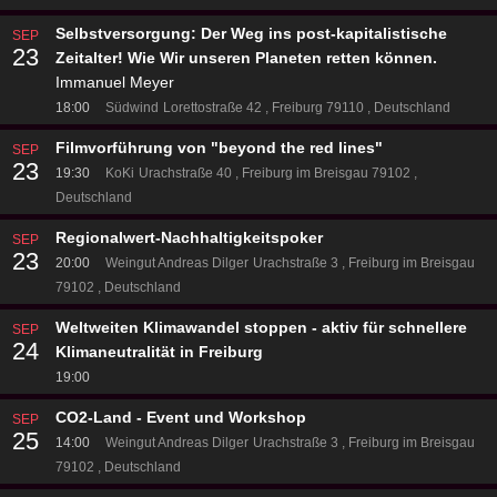
Selbstversorgung: Der Weg ins post-kapitalistische
SEP
23
Zeitalter! Wie Wir unseren Planeten retten können.
Immanuel Meyer
18:00
Südwind
Lorettostraße 42
Freiburg 79110
Deutschland
Filmvorführung von "beyond the red lines"
SEP
23
19:30
KoKi
Urachstraße 40
Freiburg im Breisgau 79102
Deutschland
Regionalwert-Nachhaltigkeitspoker
SEP
23
20:00
Weingut Andreas Dilger
Urachstraße 3
Freiburg im Breisgau
79102
Deutschland
Weltweiten Klimawandel stoppen - aktiv für schnellere
SEP
24
Klimaneutralität in Freiburg
19:00
CO2-Land - Event und Workshop
SEP
25
14:00
Weingut Andreas Dilger
Urachstraße 3
Freiburg im Breisgau
79102
Deutschland