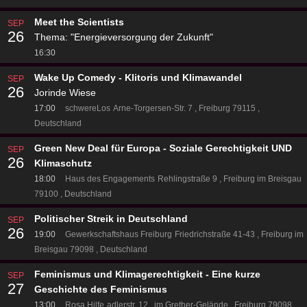
Meet the Scientists
SEP
26
Thema: "Energieversorgung der Zukunft"
16:30
Wake Up Comedy - Klitoris und Klimawandel
SEP
26
Jorinde Wiese
17:00
schwereLos
Arne-Torgersen-Str. 7
Freiburg 79115
Deutschland
Green New Deal für Europa - Soziale Gerechtigkeit UND
SEP
26
Klimaschutz
18:00
Haus des Engagements
Rehlingstraße 9
Freiburg im Breisgau
79100
Deutschland
Politischer Streik in Deutschland
SEP
26
19:00
Gewerkschaftshaus Freiburg
Friedrichstraße 41-43
Freiburg im
Breisgau 79098
Deutschland
Feminismus und Klimagerechtigkeit - Eine kurze
SEP
27
Geschichte des Feminismus
13:00
Rosa Hilfe
adlerstr. 12
im Grether-Gelände
Freiburg 79098