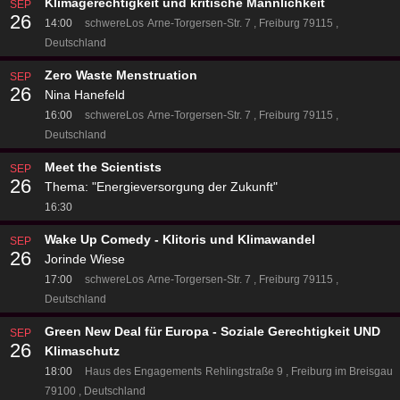
Klimagerechtigkeit und kritische Männlichkeit
SEP
26
14:00
schwereLos
Arne-Torgersen-Str. 7
Freiburg 79115
Deutschland
Zero Waste Menstruation
SEP
26
Nina Hanefeld
16:00
schwereLos
Arne-Torgersen-Str. 7
Freiburg 79115
Deutschland
Meet the Scientists
SEP
26
Thema: "Energieversorgung der Zukunft"
16:30
Wake Up Comedy - Klitoris und Klimawandel
SEP
26
Jorinde Wiese
17:00
schwereLos
Arne-Torgersen-Str. 7
Freiburg 79115
Deutschland
Green New Deal für Europa - Soziale Gerechtigkeit UND
SEP
26
Klimaschutz
18:00
Haus des Engagements
Rehlingstraße 9
Freiburg im Breisgau
79100
Deutschland