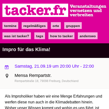
Direkt
zum
Inhalt
termine
regelmäßiges
orte
gruppen
Main
navigation
was ist tacker?
tags
how to tacker
anderswo
Impro für das Klima!
Samstag, 21.09.19 um 20:00 Uhr
-
22:00
Mensa Rempartstr.
Rempartstraße 18
79098
Freiburg
Deutschland
Als Improholiker haben wir eine Menge Erfahrungen und
werfen diese nun auch in die Klimadebatten hinein.
Woher unser Wissen kommt und wohin es uns führt, ist