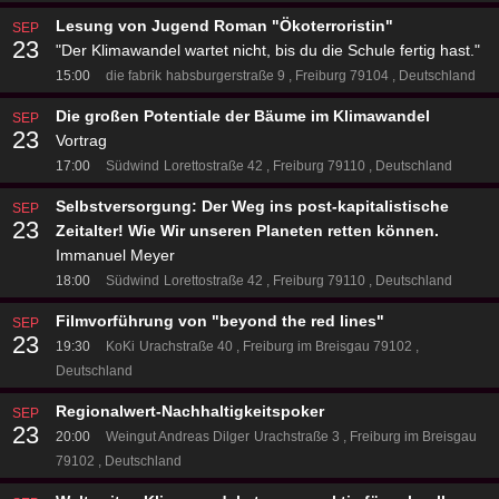
Lesung von Jugend Roman "Ökoterroristin"
SEP
23
"Der Klimawandel wartet nicht, bis du die Schule fertig hast."
15:00
die fabrik
habsburgerstraße 9
Freiburg 79104
Deutschland
Die großen Potentiale der Bäume im Klimawandel
SEP
23
Vortrag
17:00
Südwind
Lorettostraße 42
Freiburg 79110
Deutschland
Selbstversorgung: Der Weg ins post-kapitalistische
SEP
23
Zeitalter! Wie Wir unseren Planeten retten können.
Immanuel Meyer
18:00
Südwind
Lorettostraße 42
Freiburg 79110
Deutschland
Filmvorführung von "beyond the red lines"
SEP
23
19:30
KoKi
Urachstraße 40
Freiburg im Breisgau 79102
Deutschland
Regionalwert-Nachhaltigkeitspoker
SEP
23
20:00
Weingut Andreas Dilger
Urachstraße 3
Freiburg im Breisgau
79102
Deutschland