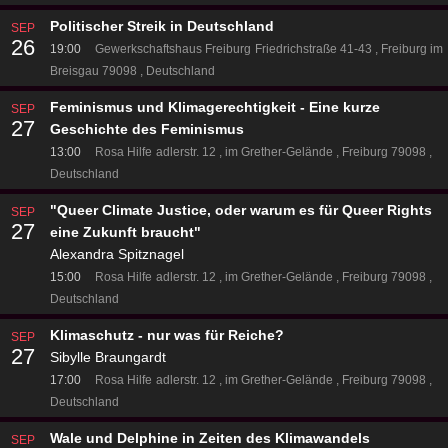
Politischer Streik in Deutschland
SEP
26
19:00
Gewerkschaftshaus Freiburg
Friedrichstraße 41-43
Freiburg im
Breisgau 79098
Deutschland
Feminismus und Klimagerechtigkeit - Eine kurze
SEP
27
Geschichte des Feminismus
13:00
Rosa Hilfe
adlerstr. 12
im Grether-Gelände
Freiburg 79098
Deutschland
"Queer Climate Justice, oder warum es für Queer Rights
SEP
27
eine Zukunft braucht"
Alexandra Spitznagel
15:00
Rosa Hilfe
adlerstr. 12
im Grether-Gelände
Freiburg 79098
Deutschland
Klimaschutz - nur was für Reiche?
SEP
27
Sibylle Braungardt
17:00
Rosa Hilfe
adlerstr. 12
im Grether-Gelände
Freiburg 79098
Deutschland
Wale und Delphine in Zeiten des Klimawandels
SEP