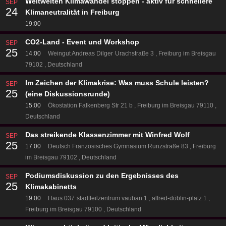
Weltweiten Klimawandel stoppen - aktiv für schnellere
SEP
24
Klimaneutralität in Freiburg
19:00
CO2-Land - Event und Workshop
SEP
25
14:00
Weingut Andreas Dilger
Urachstraße 3
Freiburg im Breisgau
79102
Deutschland
Im Zeichen der Klimakrise: Was muss Schule leisten?
SEP
25
(eine Diskussionsrunde)
15:00
Ökostation
Falkenberg Str 21 b
Freiburg im Breisgau 79110
Deutschland
Das streikende Klassenzimmer mit Winfred Wolf
SEP
25
17:00
Deutsch Französisches Gymnasium
Runzstraße 83
Freiburg
im Breisgau 79102
Deutschland
Podiumsdiskussion zu den Ergebnisses des
SEP
25
Klimakabinetts
19:00
Haus 037
stadtteilzentrum vauban 1
alfred-döblin-platz 1
Freiburg im Breisgau 79100
Deutschland