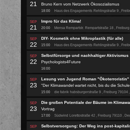
21
Bruno Kern vom Netzwerk Ökosozialismus
18:00
Haus des Engagements
Rehlingstraße 9
Freib
Impro für das Klima!
SEP
21
20:00
Mensa Rempartstr.
Rempartstraße 18
Freibur
DIY- Kosmetik ohne Mikroplastik (für alle)
SEP
22
15:00
Haus des Engagements
Rehlingstraße 9
Freib
Selbstfürsorge und nachhaltiger Aktivismus
SEP
22
Psychologists4Future
16:00
Lesung von Jugend Roman "Ökoterroristin"
SEP
23
"Der Klimawandel wartet nicht, bis du die Schule 
15:00
die fabrik
habsburgerstraße 9
Freiburg 79104
Die großen Potentiale der Bäume im Klimaw
SEP
23
Vortrag
17:00
Südwind
Lorettostraße 42
Freiburg 79110
Deu
Selbstversorgung: Der Weg ins post-kapitalis
SEP