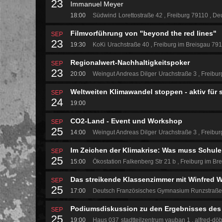
23
Immanuel Meyer
18:00
Südwind
Lorettostraße 42
Freiburg 79110
Deu
Filmvorführung von "beyond the red lines"
SEP
23
19:30
KoKi
Urachstraße 40
Freiburg im Breisgau 79
Regionalwert-Nachhaltigkeitspoker
SEP
23
20:00
Weingut Andreas Dilger
Urachstraße 3
Freibur
Weltweiten Klimawandel stoppen - aktiv für s
SEP
24
19:00
CO2-Land - Event und Workshop
SEP
25
14:00
Weingut Andreas Dilger
Urachstraße 3
Freibur
Im Zeichen der Klimakrise: Was muss Schule
SEP
25
15:00
Ökostation
Falkenberg Str 21 b
Freiburg im Br
Das streikende Klassenzimmer mit Winfred W
SEP
25
17:00
Deutsch Französisches Gymnasium
Runzstraß
Podiumsdiskussion zu den Ergebnisses des 
SEP
25
19:00
Haus 037
stadtteilzentrum vauban 1
alfred-döb