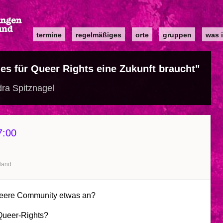
Main
termine
regelmäßiges
orte
gruppen
was i
navigation
es für Queer Rights eine Zukunft braucht"
ra Spitznagel
7:00
land
ueere Community etwas an?
Queer-Rights?