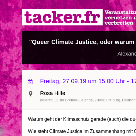
Direkt
zum
Inhalt
"Queer Climate Justice, oder warum 
Alexand
Freitag, 27.09.19 um 15:00 Uhr
-
1
Rosa Hilfe
adlerstr. 12
im Grether-Gelände
79098
Freiburg
Deutsch
Warum geht der Klimaschutz gerade (auch) die q
Wie steht Climate Justice im Zusammenhang mit 