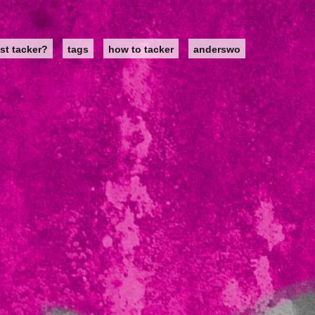
st tacker?
tags
how to tacker
anderswo