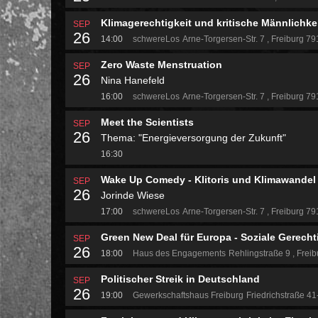
Klimagerechtigkeit und kritische Männlichke
SEP
26
14:00
schwereLos
Arne-Torgersen-Str. 7
Freiburg 7
Zero Waste Menstruation
SEP
26
Nina Hanefeld
16:00
schwereLos
Arne-Torgersen-Str. 7
Freiburg 7
Meet the Scientists
SEP
26
Thema: "Energieversorgung der Zukunft"
16:30
Wake Up Comedy - Klitoris und Klimawandel
SEP
26
Jorinde Wiese
17:00
schwereLos
Arne-Torgersen-Str. 7
Freiburg 7
Green New Deal für Europa - Soziale Gerech
SEP
26
18:00
Haus des Engagements
Rehlingstraße 9
Freib
Politischer Streik in Deutschland
SEP
26
19:00
Gewerkschaftshaus Freiburg
Friedrichstraße 4