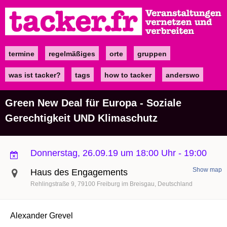
Direkt
zum
Inhalt
termine
regelmäßiges
orte
gruppen
Main
navigation
was ist tacker?
tags
how to tacker
anderswo
Green New Deal für Europa - Soziale
Gerechtigkeit UND Klimaschutz
Donnerstag, 26.09.19 um 18:00 Uhr
-
19:00
Show map
Haus des Engagements
Rehlingstraße 9
79100
Freiburg im Breisgau
Deutschland
Alexander Grevel