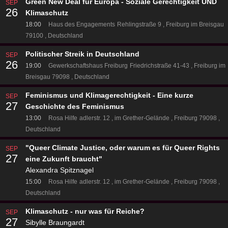
Green New Deal für Europa - Soziale Gerechtigkeit UND
SEP
26
Klimaschutz
18:00
Haus des Engagements
Rehlingstraße 9
Freiburg im Breisgau
79100
Deutschland
Politischer Streik in Deutschland
SEP
26
19:00
Gewerkschaftshaus Freiburg
Friedrichstraße 41-43
Freiburg im
Breisgau 79098
Deutschland
Feminismus und Klimagerechtigkeit - Eine kurze
SEP
27
Geschichte des Feminismus
13:00
Rosa Hilfe
adlerstr. 12
im Grether-Gelände
Freiburg 79098
Deutschland
"Queer Climate Justice, oder warum es für Queer Rights
SEP
27
eine Zukunft braucht"
Alexandra Spitznagel
15:00
Rosa Hilfe
adlerstr. 12
im Grether-Gelände
Freiburg 79098
Deutschland
Klimaschutz - nur was für Reiche?
SEP
27
Sibylle Braungardt