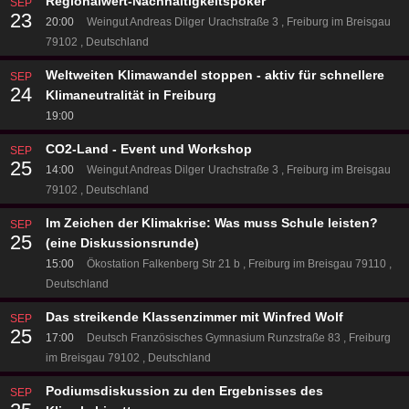
Regionalwert-Nachhaltigkeitspoker
SEP
23
20:00
Weingut Andreas Dilger
Urachstraße 3
Freiburg im Breisgau
79102
Deutschland
Weltweiten Klimawandel stoppen - aktiv für schnellere
SEP
24
Klimaneutralität in Freiburg
19:00
CO2-Land - Event und Workshop
SEP
25
14:00
Weingut Andreas Dilger
Urachstraße 3
Freiburg im Breisgau
79102
Deutschland
Im Zeichen der Klimakrise: Was muss Schule leisten?
SEP
25
(eine Diskussionsrunde)
15:00
Ökostation
Falkenberg Str 21 b
Freiburg im Breisgau 79110
Deutschland
Das streikende Klassenzimmer mit Winfred Wolf
SEP
25
17:00
Deutsch Französisches Gymnasium
Runzstraße 83
Freiburg
im Breisgau 79102
Deutschland
Podiumsdiskussion zu den Ergebnisses des
SEP