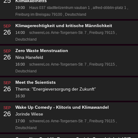
25
Klimakabinetts
19:00
Haus 037
stadtteilzentrum vauban 1
alfred-döblin-platz 1
Freiburg im Breisgau 79100
Deutschland
Klimagerechtigkeit und kritische Männlichkeit
SEP
26
14:00
schwereLos
Arne-Torgersen-Str. 7
Freiburg 79115
Deutschland
Zero Waste Menstruation
SEP
26
Nina Hanefeld
16:00
schwereLos
Arne-Torgersen-Str. 7
Freiburg 79115
Deutschland
Meet the Scientists
SEP
26
Thema: "Energieversorgung der Zukunft"
16:30
Wake Up Comedy - Klitoris und Klimawandel
SEP
26
Jorinde Wiese
17:00
schwereLos
Arne-Torgersen-Str. 7
Freiburg 79115
Deutschland