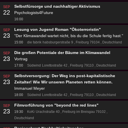
Selbstfürsorge und nachhaltiger Aktivismus
SEP
22
Psychologists4Future
16:00
Lesung von Jugend Roman "Ökoterroristin"
SEP
23
"Der Klimawandel wartet nicht, bis du die Schule fertig hast."
15:00
die fabrik
habsburgerstraße 9
Freiburg 79104
Deutschland
Die großen Potentiale der Bäume im Klimawandel
SEP
23
Vortrag
17:00
Südwind
Lorettostraße 42
Freiburg 79110
Deutschland
Selbstversorgung: Der Weg ins post-kapitalistische
SEP
23
Zeitalter! Wie Wir unseren Planeten retten können.
Immanuel Meyer
18:00
Südwind
Lorettostraße 42
Freiburg 79110
Deutschland
Filmvorführung von "beyond the red lines"
SEP
23
19:30
KoKi
Urachstraße 40
Freiburg im Breisgau 79102
Deutschland