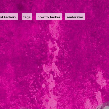
st tacker?
tags
how to tacker
anderswo