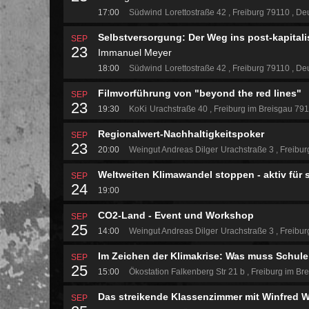
17:00
Südwind
Lorettostraße 42
Freiburg 79110
Deu
Selbstversorgung: Der Weg ins post-kapitalis
SEP
23
Immanuel Meyer
18:00
Südwind
Lorettostraße 42
Freiburg 79110
Deu
Filmvorführung von "beyond the red lines"
SEP
23
19:30
KoKi
Urachstraße 40
Freiburg im Breisgau 79
Regionalwert-Nachhaltigkeitspoker
SEP
23
20:00
Weingut Andreas Dilger
Urachstraße 3
Freibur
Weltweiten Klimawandel stoppen - aktiv für s
SEP
24
19:00
CO2-Land - Event und Workshop
SEP
25
14:00
Weingut Andreas Dilger
Urachstraße 3
Freibur
Im Zeichen der Klimakrise: Was muss Schule
SEP
25
15:00
Ökostation
Falkenberg Str 21 b
Freiburg im Br
Das streikende Klassenzimmer mit Winfred W
SEP