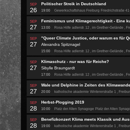
Politischer Streik in Deutschland
SEP
26
19:00
Gewerkschaftshaus Freiburg
Friedrichstraße 4
Feminismus und Klimagerechtigkeit - Eine 
SEP
27
13:00
Rosa Hilfe
adlerstr. 12
im Grether-Gelände
Fr
"Queer Climate Justice, oder warum es für Q
SEP
27
Alexandra Spitznagel
15:00
Rosa Hilfe
adlerstr. 12
im Grether-Gelände
Fr
Klimaschutz - nur was für Reiche?
SEP
27
Sibylle Braungardt
17:00
Rosa Hilfe
adlerstr. 12
im Grether-Gelände
Fr
Wale und Delphine in Zeiten des Klimawande
SEP
27
20:00
katholische akademie
Wintererstraße 1
Freibu
Herbst-Plogging 2019
SEP
28
10:00
Platz der Alten Synagoge
Platz der Alten Syna
Benefizkonzert Klima meets Klassik und Aus
SEP
28
19:00
katholische akademie
Wintererstraße 1
Freibu