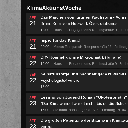
KlimaAktionsWoche
Das Märchen vom grünen Wachstum - Vom no
SEP
21
Bruno Kern vom Netzwerk Ökosozialismus
18:00
Haus des Engagements
Rehlingstraße 9
Freib
Impro für das Klima!
SEP
21
20:00
Mensa Rempartstr.
Rempartstraße 18
Freibur
DIY- Kosmetik ohne Mikroplastik (für alle)
SEP
22
15:00
Haus des Engagements
Rehlingstraße 9
Freib
Selbstfürsorge und nachhaltiger Aktivismus
SEP
22
Psychologists4Future
16:00
Lesung von Jugend Roman "Ökoterroristin"
SEP
23
"Der Klimawandel wartet nicht, bis du die Schule 
15:00
die fabrik
habsburgerstraße 9
Freiburg 79104
Die großen Potentiale der Bäume im Klimaw
SEP
23
Vortrag