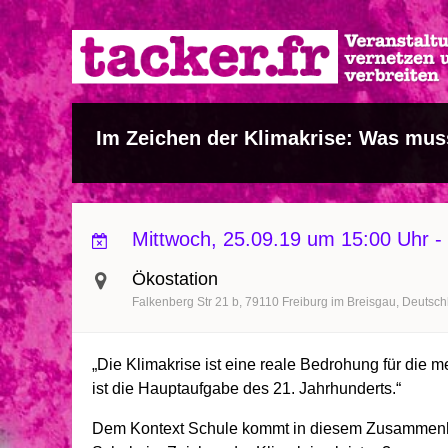
Direkt
zum
Inhalt
Im Zeichen der Klimakrise: Was muss
Mittwoch, 25.09.19 um 15:00 Uhr
-
Ökostation
Falkenberg Str 21 b
79110
Freiburg im Breisgau
Deutsch
„Die Klimakrise ist eine reale Bedrohung für die m
ist die Hauptaufgabe des 21. Jahrhunderts.“
Dem Kontext Schule kommt in diesem Zusammenh