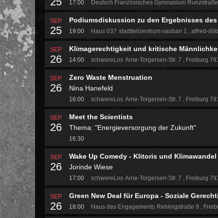
25
17:00
Deutsch Französisches Gymnasium
Runzstraß
Podiumsdiskussion zu den Ergebnisses des 
SEP
25
19:00
Haus 037
stadtteilzentrum vauban 1
alfred-döb
Klimagerechtigkeit und kritische Männlichke
SEP
26
14:00
schwereLos
Arne-Torgersen-Str. 7
Freiburg 7
Zero Waste Menstruation
SEP
26
Nina Hanefeld
16:00
schwereLos
Arne-Torgersen-Str. 7
Freiburg 7
Meet the Scientists
SEP
26
Thema: "Energieversorgung der Zukunft"
16:30
Wake Up Comedy - Klitoris und Klimawandel
SEP
26
Jorinde Wiese
17:00
schwereLos
Arne-Torgersen-Str. 7
Freiburg 7
Green New Deal für Europa - Soziale Gerech
SEP
26
18:00
Haus des Engagements
Rehlingstraße 9
Freib