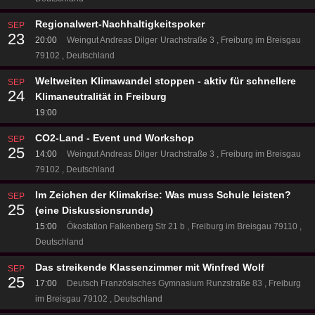
Regionalwert-Nachhaltigkeitspoker
SEP
23
20:00
Weingut Andreas Dilger
Urachstraße 3
Freiburg im Breisgau
79102
Deutschland
Weltweiten Klimawandel stoppen - aktiv für schnellere
SEP
24
Klimaneutralität in Freiburg
19:00
CO2-Land - Event und Workshop
SEP
25
14:00
Weingut Andreas Dilger
Urachstraße 3
Freiburg im Breisgau
79102
Deutschland
Im Zeichen der Klimakrise: Was muss Schule leisten?
SEP
25
(eine Diskussionsrunde)
15:00
Ökostation
Falkenberg Str 21 b
Freiburg im Breisgau 79110
Deutschland
Das streikende Klassenzimmer mit Winfred Wolf
SEP
25
17:00
Deutsch Französisches Gymnasium
Runzstraße 83
Freiburg
im Breisgau 79102
Deutschland