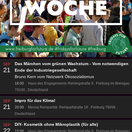
Das Märchen vom grünen Wachstum - Vom notwendigen
SEP
21
Ende der Industriegesellschaft
Bruno Kern vom Netzwerk Ökosozialismus
18:00
Haus des Engagements
Rehlingstraße 9
Freiburg im Breisgau
79100
Deutschland
Impro für das Klima!
SEP
21
20:00
Mensa Rempartstr.
Rempartstraße 18
Freiburg 79098
Deutschland
DIY- Kosmetik ohne Mikroplastik (für alle)
SEP
22
15:00
Haus des Engagements
Rehlingstraße 9
Freiburg im Breisgau