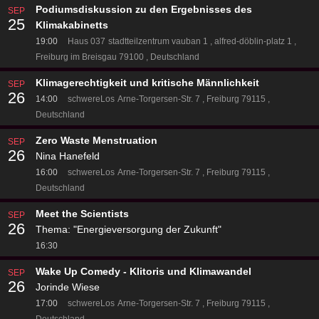
Podiumsdiskussion zu den Ergebnisses des
SEP
25
Klimakabinetts
19:00
Haus 037
stadtteilzentrum vauban 1
alfred-döblin-platz 1
Freiburg im Breisgau 79100
Deutschland
Klimagerechtigkeit und kritische Männlichkeit
SEP
26
14:00
schwereLos
Arne-Torgersen-Str. 7
Freiburg 79115
Deutschland
Zero Waste Menstruation
SEP
26
Nina Hanefeld
16:00
schwereLos
Arne-Torgersen-Str. 7
Freiburg 79115
Deutschland
Meet the Scientists
SEP
26
Thema: "Energieversorgung der Zukunft"
16:30
Wake Up Comedy - Klitoris und Klimawandel
SEP
26
Jorinde Wiese
17:00
schwereLos
Arne-Torgersen-Str. 7
Freiburg 79115
Deutschland