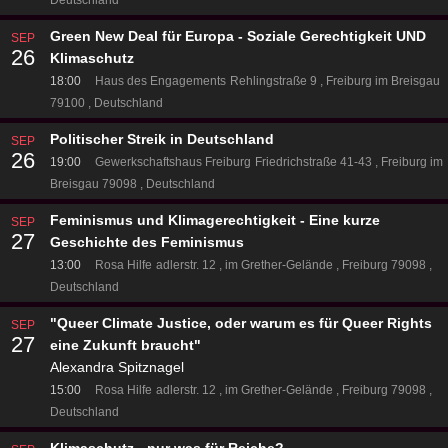
Green New Deal für Europa - Soziale Gerechtigkeit UND
SEP
26
Klimaschutz
18:00
Haus des Engagements
Rehlingstraße 9
Freiburg im Breisgau
79100
Deutschland
Politischer Streik in Deutschland
SEP
26
19:00
Gewerkschaftshaus Freiburg
Friedrichstraße 41-43
Freiburg im
Breisgau 79098
Deutschland
Feminismus und Klimagerechtigkeit - Eine kurze
SEP
27
Geschichte des Feminismus
13:00
Rosa Hilfe
adlerstr. 12
im Grether-Gelände
Freiburg 79098
Deutschland
"Queer Climate Justice, oder warum es für Queer Rights
SEP
27
eine Zukunft braucht"
Alexandra Spitznagel
15:00
Rosa Hilfe
adlerstr. 12
im Grether-Gelände
Freiburg 79098
Deutschland
Klimaschutz - nur was für Reiche?