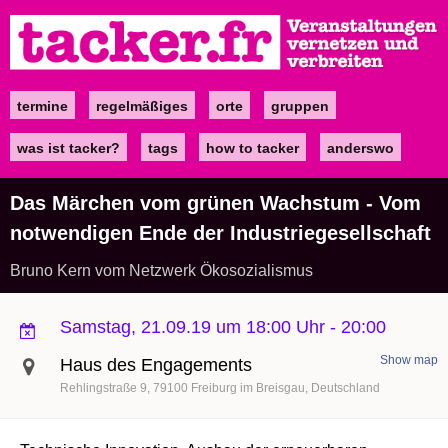
Direkt
zum
Inhalt
termine
regelmäßiges
orte
gruppen
Main
navigation
was ist tacker?
tags
how to tacker
anderswo
Das Märchen vom grünen Wachstum - Vom
notwendigen Ende der Industriegesellschaft
Bruno Kern vom Netzwerk Ökosozialismus
Samstag, 21.09.19 um 18:00 Uhr
-
20:00
Show map
Haus des Engagements
Rehlingstraße 9
79100
Freiburg im Breisgau
Deutschland