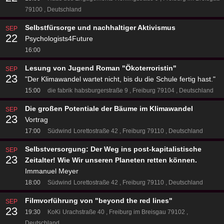
79100
Deutschland
Selbstfürsorge und nachhaltiger Aktivismus
SEP
22
Psychologists4Future
16:00
Lesung von Jugend Roman "Ökoterroristin"
SEP
23
"Der Klimawandel wartet nicht, bis du die Schule fertig hast."
15:00
die fabrik
habsburgerstraße 9
Freiburg 79104
Deutschland
Die großen Potentiale der Bäume im Klimawandel
SEP
23
Vortrag
17:00
Südwind
Lorettostraße 42
Freiburg 79110
Deutschland
Selbstversorgung: Der Weg ins post-kapitalistische
SEP
23
Zeitalter! Wie Wir unseren Planeten retten können.
Immanuel Meyer
18:00
Südwind
Lorettostraße 42
Freiburg 79110
Deutschland
Filmvorführung von "beyond the red lines"
SEP
23
19:30
KoKi
Urachstraße 40
Freiburg im Breisgau 79102
Deutschland