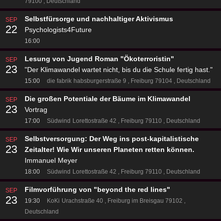
79100
Deutschland
Selbstfürsorge und nachhaltiger Aktivismus
SEP
22
Psychologists4Future
16:00
Lesung von Jugend Roman "Ökoterroristin"
SEP
23
"Der Klimawandel wartet nicht, bis du die Schule fertig hast."
15:00
die fabrik
habsburgerstraße 9
Freiburg 79104
Deutschland
Die großen Potentiale der Bäume im Klimawandel
SEP
23
Vortrag
17:00
Südwind
Lorettostraße 42
Freiburg 79110
Deutschland
Selbstversorgung: Der Weg ins post-kapitalistische
SEP
23
Zeitalter! Wie Wir unseren Planeten retten können.
Immanuel Meyer
18:00
Südwind
Lorettostraße 42
Freiburg 79110
Deutschland
Filmvorführung von "beyond the red lines"
SEP
23
19:30
KoKi
Urachstraße 40
Freiburg im Breisgau 79102
Deutschland