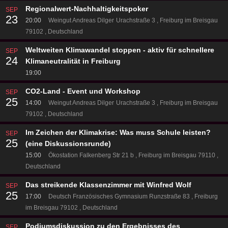
Regionalwert-Nachhaltigkeitspoker
SEP
23
20:00
Weingut Andreas Dilger
Urachstraße 3
Freiburg im Breisgau
79102
Deutschland
Weltweiten Klimawandel stoppen - aktiv für schnellere
SEP
24
Klimaneutralität in Freiburg
19:00
CO2-Land - Event und Workshop
SEP
25
14:00
Weingut Andreas Dilger
Urachstraße 3
Freiburg im Breisgau
79102
Deutschland
Im Zeichen der Klimakrise: Was muss Schule leisten?
SEP
25
(eine Diskussionsrunde)
15:00
Ökostation
Falkenberg Str 21 b
Freiburg im Breisgau 79110
Deutschland
Das streikende Klassenzimmer mit Winfred Wolf
SEP
25
17:00
Deutsch Französisches Gymnasium
Runzstraße 83
Freiburg
im Breisgau 79102
Deutschland
Podiumsdiskussion zu den Ergebnisses des
SEP