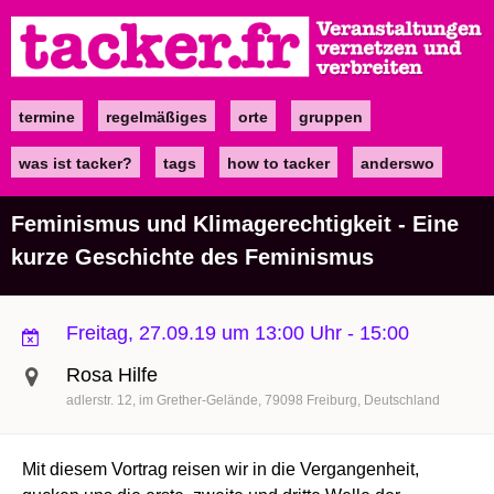
Direkt
zum
Inhalt
termine
regelmäßiges
orte
gruppen
Main
navigation
was ist tacker?
tags
how to tacker
anderswo
Feminismus und Klimagerechtigkeit - Eine
kurze Geschichte des Feminismus
Freitag, 27.09.19 um 13:00 Uhr
-
15:00
Rosa Hilfe
adlerstr. 12
im Grether-Gelände
79098
Freiburg
Deutschland
Mit diesem Vortrag reisen wir in die Vergangenheit,