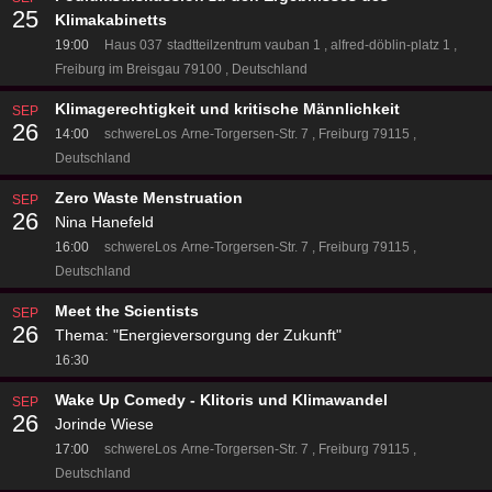
25
Klimakabinetts
19:00
Haus 037
stadtteilzentrum vauban 1
alfred-döblin-platz 1
Freiburg im Breisgau 79100
Deutschland
Klimagerechtigkeit und kritische Männlichkeit
SEP
26
14:00
schwereLos
Arne-Torgersen-Str. 7
Freiburg 79115
Deutschland
Zero Waste Menstruation
SEP
26
Nina Hanefeld
16:00
schwereLos
Arne-Torgersen-Str. 7
Freiburg 79115
Deutschland
Meet the Scientists
SEP
26
Thema: "Energieversorgung der Zukunft"
16:30
Wake Up Comedy - Klitoris und Klimawandel
SEP
26
Jorinde Wiese
17:00
schwereLos
Arne-Torgersen-Str. 7
Freiburg 79115
Deutschland