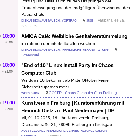
Vortrag und Diskussion zu den Ursprüngen der
Frauenbewegung und der endgültigen Überwindung des
Patriarchats
susi
Vaubanallee 2a,
DISKUSSION/AUSTAUSCH, VORTRAG
Bibliothek
18:00
AMICA Café: Weibliche Genitalverstümmelung
-
20:00
im rahmen der interkulturellen wochen
DISKUSSION/AUSTAUSCH, INHALTLICHE VERANSTALTUNG
Strandcafé
18:00
"End of 10" Linux Install Party im Chaos
-
21:00
Computer Club
Windows 10 bekommt ab Mitte Oktober keine
Sicherheitsupdates mehr!
CCCFR - Chaos Computer Club Freiburg
WORKSHOP
19:00
Kunstverein Freiburg | Kuratorenführung mit
-
22:00
Heinrich Dietz zu: Paul Niedermayer | DB
Mi, 01.10.2025, 19 Uhr, Kunstverein Freiburg,
Dreisamstraße 21, 79098 Freiburg im Breisgau
AUSSTELLUNG, INHALTLICHE VERANSTALTUNG, KULTUR,