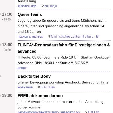
Ausstellung
huji maja
AUSSTELLUNG
17:30
Queer Teens
-
19:30
Jugendgruppe für queere cis und trans Mädchen, nicht-
binäre, inter und questioning Jugendliche zwischen 14
und 18 Jahren
feministisches zentrum freiburg - fz*
PLENUM & TREFFEN
18:00
FLINTA*-Rennradausfahrt für Einsteiger:innen &
-
20:30
advanced
!! Heute, 05.08. Beginners Ride 18 Uhr Start an Gaskugel;
Advanced Ride 18:30 Uhr Start am BIOSK !!
SPORT
Bäck to the Body
offener Bewegungsworkshop Ausdruck, Bewegung, Tanz
BiK-Raum
WORKSHOP
19:00
FREILab kennen lernen
jeden Mittwoch können Interessierte ohne Anmeldung
vorbei kommen
FREIlab
INFORMATIONSVERANSTALTUNG, SUPPORT & DIY