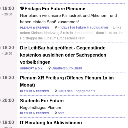
18:00
💚Fridays For Future Plenum✊
-
20:00
Hier planen wir unsere Klimastreik und Aktionen - und
haben einfach Spaß zusammen!
Fridays For Future Hauptquartier
Links
PLENUM & TREFFEN
neben Kleineschholzweg 8 rein in den Innenhof, dann links an der
Holztreppe die Tür zum Erdgeschoss rein!
18:30
Die LeihBar hat geöffnet - Gegenstände
-
19:30
kostenlos ausleihen oder Sachspenden
vorbeibringen
Quartiersbüro Brühl
SUPPORT & DIY
19:30
Plenum XR Freiburg (Offenes Plenum 1x im
Monat)
Haus des Engagements
PLENUM & TREFFEN
20:00
Students For Future
Regelmäßiges Plenum
Asta
PLENUM & TREFFEN
19:00
IT Beratung für Aktivistinnen