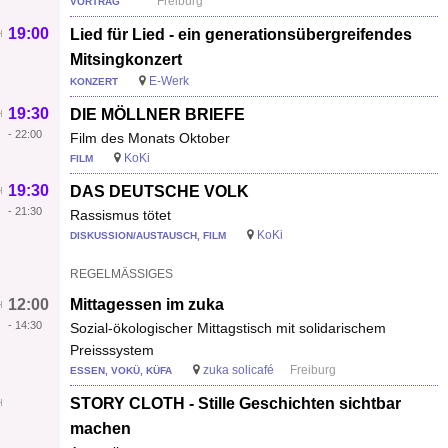
Freiburg
VORTRAG
19:00
Lied für Lied - ein generationsübergreifendes
Mitsingkonzert
E-Werk
KONZERT
19:30
DIE MÖLLNER BRIEFE
-
22:00
Film des Monats Oktober
KoKi
FILM
19:30
DAS DEUTSCHE VOLK
-
21:30
Rassismus tötet
KoKi
DISKUSSION/AUSTAUSCH, FILM
REGELMÄSSIGES
12:00
Mittagessen im zuka
-
14:30
Sozial-ökologischer Mittagstisch mit solidarischem
Preisssystem
zuka solicafé
Freiburg
ESSEN, VOKÜ, KÜFA
STORY CLOTH - Stille Geschichten sichtbar
machen