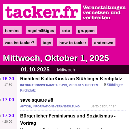
Direkt
zum
Inhalt
termine
regelmäßiges
orte
gruppen
Main
navigation
was ist tacker?
tags
how to tacker
anderswo
Mittwoch, Oktober 1, 2025
01.10.2025
Mittwoch
16:30
Richtfest KulturKiosk am Stühlinger Kirchplatz
-
17:30
Stühlinger
INFORMATIONSVERANSTALTUNG, PLENUM & TREFFEN
Kirchplatz
17:00
save square #8
Bertoldsbrunnen
AKTION, INFORMATIONSVERANSTALTUNG
17:30
Bürgerlicher Feminismus und Sozialismus -
-
20:00
Vortrag