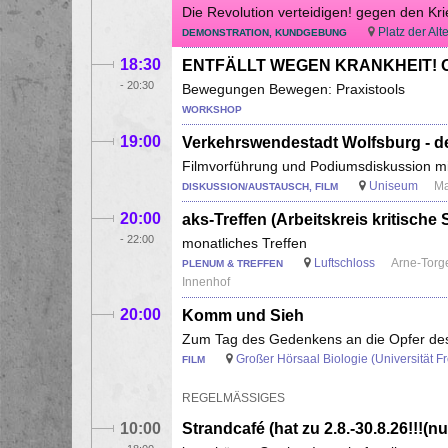
Die Revolution verteidigen! gegen den Kri
Platz der Al
DEMONSTRATION, KUNDGEBUNG
18:30
ENTFÄLLT WEGEN KRANKHEIT! On
-
20:30
Bewegungen Bewegen: Praxistools
WORKSHOP
19:00
Verkehrswendestadt Wolfsburg - 
Filmvorführung und Podiumsdiskussion m
Uniseum
Ma
DISKUSSION/AUSTAUSCH, FILM
20:00
aks-Treffen (Arbeitskreis kritische 
-
22:00
monatliches Treffen
Luftschloss
Arne-Torg
PLENUM & TREFFEN
Innenhof
20:00
Komm und Sieh
Zum Tag des Gedenkens an die Opfer des
Großer Hörsaal Biologie (Universität Frei
FILM
REGELMÄSSIGES
10:00
Strandcafé (hat zu 2.8.-30.8.26!!!