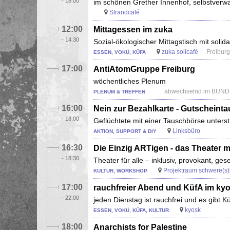
-
18:00
im schönen Grether Innenhof, selbstverwa
Strandcafé
12:00
Mittagessen im zuka
-
14:30
Sozial-ökologischer Mittagstisch mit soli
zuka solicafé
Freiburg
ESSEN, VOKÜ, KÜFA
17:00
AntiAtomGruppe Freiburg
wöchentliches Plenum
abwechselnd im BUND-B
PLENUM & TREFFEN
16:00
Nein zur Bezahlkarte - Gutscheint
-
18:00
Geflüchtete mit einer Tauschbörse unters
Linksbüro
AKTION, SUPPORT & DIY
16:30
Die Einzig ARTigen - das Theater mi
-
18:30
Theater für alle – inklusiv, provokant, gese
Projektraum schwere(s)
KULTUR, WORKSHOP
17:00
rauchfreier Abend und KüfA im ky
-
22:00
jeden Dienstag ist rauchfrei und es gibt K
kyosk
ESSEN, VOKÜ, KÜFA, KULTUR
18:00
Anarchists for Palestine