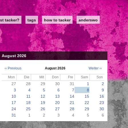
st tacker?
tags
how to tacker
anderswo
August 2026
‹‹
Previous
August 2026
Weiter
››
Seitennummerierung
Mon
Die
Mit
Don
Fre
Sam
Son
27
28
29
30
31
1
2
3
4
5
6
7
8
9
10
11
12
13
14
15
16
17
18
19
20
21
22
23
24
25
26
27
28
29
30
31
1
2
3
4
5
6