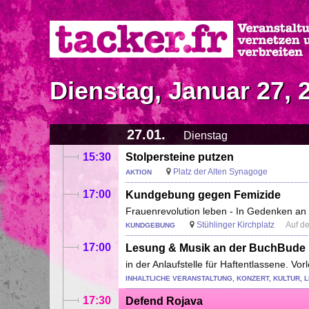
Direkt
zum
Inhalt
Dienstag, Januar 27, 
27.01.
Dienstag
15:30
Stolpersteine putzen
Platz der Alten Synagoge
AKTION
17:00
Kundgebung gegen Femizide
Frauenrevolution leben - In Gedenken an 
Stühlinger Kirchplatz
Auf de
KUNDGEBUNG
17:00
Lesung & Musik an der BuchBude
in der Anlaufstelle für Haftentlassene. Vo
INHALTLICHE VERANSTALTUNG, KONZERT, KULTUR, 
17:30
Defend Rojava