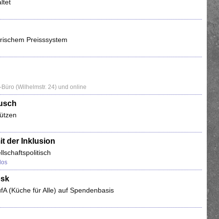
ltet
darischem Preisssystem
üro (Wilhelmstr. 24) und online
ausch
tützen
t der Inklusion
llschaftspolitisch
los
osk
üfA (Küche für Alle) auf Spendenbasis