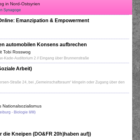
eg in Nord-Ostsyrien
ten Synagoge
line: Emanzipation & Empowerment
den automobilen Konsens aufbrechen
it Tobi Rosswog
x-Kade-Auditorium 2 // Eingang über Brunnenstraße
Soziale Arbeit)
ersen-Straße 24, bei „Gemeinschaftsraum“ klingeln oder Zugang über den
 Nationalsozialismus
burg - Biologie II/III)
(nur die Kneipen (DO&FR 20h)haben auf))