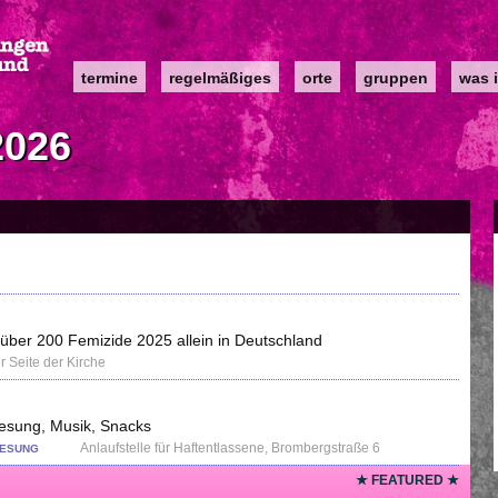
Main
termine
regelmäßiges
orte
gruppen
was i
navigation
2026
über 200 Femizide 2025 allein in Deutschland
r Seite der Kirche
rlesung, Musik, Snacks
Anlaufstelle für Haftentlassene, Brombergstraße 6
LESUNG
★ FEATURED ★