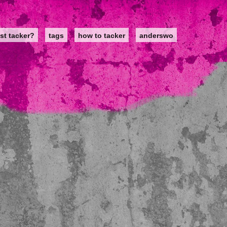
st tacker?
tags
how to tacker
anderswo