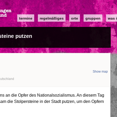
Main
termine
regelmäßiges
orte
gruppen
was i
navigation
steine putzen
Show map
utschland
s an die Opfer des Nationalsozialismus. An diesem Tag
m die Stolpersteine in der Stadt putzen, um den Opfern