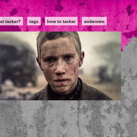
st tacker?
tags
how to tacker
anderswo