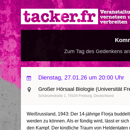
Direkt
zum
Inhalt
Komm
Zum Tag des Gedenkens an d
Dienstag, 27.01.26 um 20:00 Uhr
Großer Hörsaal Biologie (Universität Frei
Schänzlestraße 1
79104
Freiburg
Deutschland
Weißrussland, 1943: Der 14-jährige Florja buddel
werden zu können. Als er fündig wird, lässt er sich 
den Kampf. Der kindliche Traum von Heldentaten u