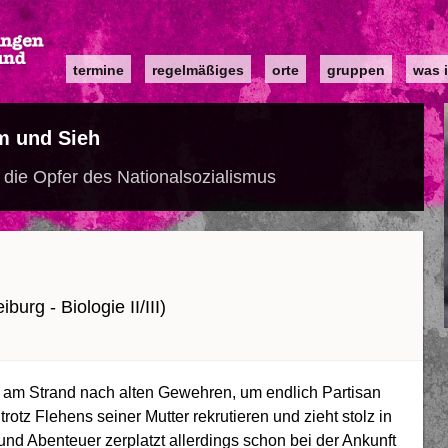
Main
termine
regelmäßiges
orte
gruppen
was i
navigation
 und Sieh
ie Opfer des Nationalsozialismus
burg - Biologie II/III)
t am Strand nach alten Gewehren, um endlich Partisan
trotz Flehens seiner Mutter rekrutieren und zieht stolz in
nd Abenteuer zerplatzt allerdings schon bei der Ankunft