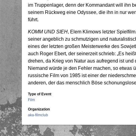
im Truppenlager, denn der Kommandant will ihn be
seinem Rückweg eine Odyssee, die ihn in nur weni
führt.
KOMM UND SIEH
, Elem Klimows letzter Spielfi
seiner angeblich zu schmutzigen und naturalistisch
eines der letzten großen Meisterwerke des Sowjetk
auch Roger Ebert, der seinerzeit schrieb: „Es heißt
drehen, da Krieg von Natur aus aufregend ist un
Niemand würde je den Fehler machen, so etwas 
russische Film von 1985 ist einer der niederschme
anderen, der das menschlich Böse schonungsloser 
Type of Event
Film
Organization
aka-filmclub