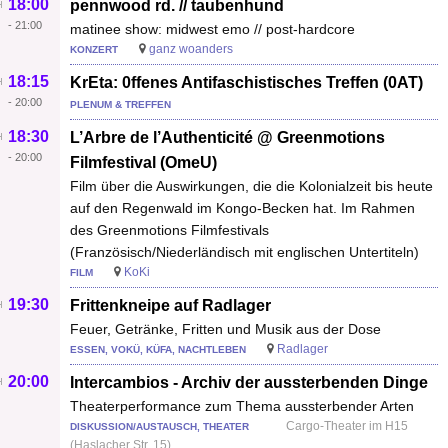
18:00
pennwood rd. // taubenhund
-
21:00
matinee show: midwest emo // post-hardcore
ganz woanders
KONZERT
18:15
KrEta: 0ffenes Antifaschistisches Treffen (0AT)
-
20:00
PLENUM & TREFFEN
18:30
L’Arbre de l’Authenticité @ Greenmotions
-
20:00
Filmfestival (OmeU)
Film über die Auswirkungen, die die Kolonialzeit bis heute
auf den Regenwald im Kongo-Becken hat. Im Rahmen
des Greenmotions Filmfestivals
(Französisch/Niederländisch mit englischen Untertiteln)
KoKi
FILM
19:30
Frittenkneipe auf Radlager
Feuer, Getränke, Fritten und Musik aus der Dose
Radlager
ESSEN, VOKÜ, KÜFA, NACHTLEBEN
20:00
Intercambios - Archiv der aussterbenden Dinge
Theaterperformance zum Thema aussterbender Arten
Cargo-Theater im H15
DISKUSSION/AUSTAUSCH, THEATER
(Haslacher Str. 15)