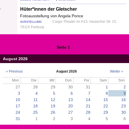
Hüter*innen der Gletscher
Fotoausstellung von Angela Ponce
Cargo-Theater im H15, Haslacher Str. 15,
AUSSTELLUNG
79115 Freiburg
Seite 1
Nächste
››
Seitennummerierung
Seite
August 2026
‹‹
Previous
August 2026
Weiter
››
Seitennummerierung
Mon
Die
Mit
Don
Fre
Sam
Son
27
28
29
30
31
1
2
3
4
5
6
7
8
9
10
11
12
13
14
15
16
17
18
19
20
21
22
23
24
25
26
27
28
29
30
31
1
2
3
4
5
6