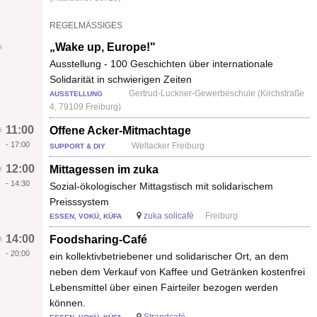
REGELMÄSSIGES
„Wake up, Europe!"
Ausstellung - 100 Geschichten über internationale
Solidarität in schwierigen Zeiten
Gertrud-Luckner-Gewerbeschule (Kirchstraße
AUSSTELLUNG
4, 79109 Freiburg)
11:00
Offene Acker-Mitmachtage
-
17:00
Weltacker Freiburg
SUPPORT & DIY
12:00
Mittagessen im zuka
-
14:30
Sozial-ökologischer Mittagstisch mit solidarischem
Preisssystem
zuka solicafé
Freiburg
ESSEN, VOKÜ, KÜFA
14:00
Foodsharing-Café
-
20:00
ein kollektivbetriebener und solidarischer Ort, an dem
neben dem Verkauf von Kaffee und Getränken kostenfrei
Lebensmittel über einen Fairteiler bezogen werden
können.
Strandcafé