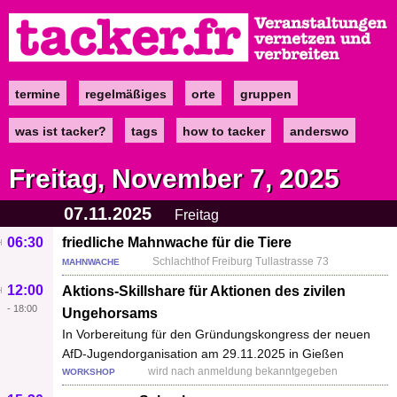
Direkt
zum
Inhalt
termine
regelmäßiges
orte
gruppen
Main
navigation
was ist tacker?
tags
how to tacker
anderswo
Freitag, November 7, 2025
07.11.2025
Freitag
06:30
friedliche Mahnwache für die Tiere
Schlachthof Freiburg Tullastrasse 73
MAHNWACHE
12:00
Aktions-Skillshare für Aktionen des zivilen
-
18:00
Ungehorsams
In Vorbereitung für den Gründungskongress der neuen
AfD-Jugendorganisation am 29.11.2025 in Gießen
wird nach anmeldung bekanntgegeben
WORKSHOP