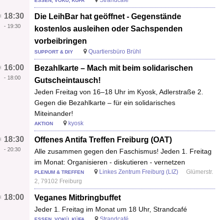
ESSEN, VOKÜ, KÜFA
18:30
Die LeihBar hat geöffnet - Gegenstände
-
19:30
kostenlos ausleihen oder Sachspenden
vorbeibringen
Quartiersbüro Brühl
SUPPORT & DIY
16:00
Bezahlkarte – Mach mit beim solidarischen
-
18:00
Gutscheintausch!
Jeden Freitag von 16–18 Uhr im Kyosk, Adlerstraße 2.
Gegen die Bezahlkarte – für ein solidarisches
Miteinander!
kyosk
AKTION
18:30
Offenes Antifa Treffen Freiburg (OAT)
-
20:30
Alle zusammen gegen den Faschismus! Jeden 1. Freitag
im Monat: Organisieren - diskutieren - vernetzen
Linkes Zentrum Freiburg (LIZ)
Glümerstr.
PLENUM & TREFFEN
2, 79102 Freiburg
18:00
Veganes Mitbringbuffet
Jeder 1. Freitag im Monat um 18 Uhr, Strandcafé
Strandcafé
ESSEN, VOKÜ, KÜFA