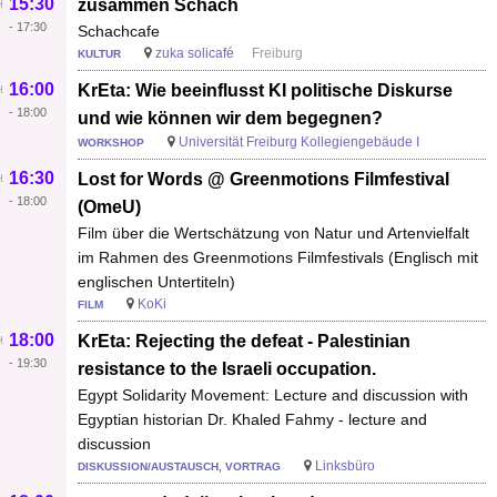
15:30
zusammen Schach
-
17:30
Schachcafe
zuka solicafé
Freiburg
KULTUR
16:00
KrEta: Wie beeinflusst KI politische Diskurse
-
18:00
und wie können wir dem begegnen?
Universität Freiburg Kollegiengebäude I
WORKSHOP
16:30
Lost for Words @ Greenmotions Filmfestival
-
18:00
(OmeU)
Film über die Wertschätzung von Natur und Artenvielfalt
im Rahmen des Greenmotions Filmfestivals (Englisch mit
englischen Untertiteln)
KoKi
FILM
18:00
KrEta: Rejecting the defeat - Palestinian
-
19:30
resistance to the Israeli occupation.
Egypt Solidarity Movement: Lecture and discussion with
Egyptian historian Dr. Khaled Fahmy - lecture and
discussion
Linksbüro
DISKUSSION/AUSTAUSCH, VORTRAG