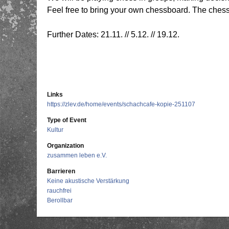
Feel free to bring your own chessboard. The che
Further Dates: 21.11. // 5.12. // 19.12.
Links
https://zlev.de/home/events/schachcafe-kopie-251107
Type of Event
Kultur
Organization
zusammen leben e.V.
Barrieren
Keine akustische Verstärkung
rauchfrei
Berollbar