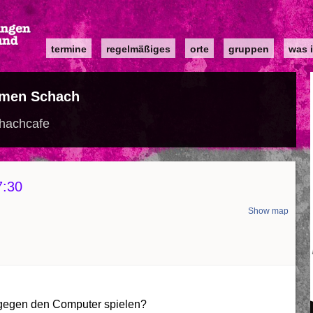
Main
termine
regelmäßiges
orte
gruppen
was i
navigation
men Schach
hachcafe
7:30
Show map
d
t gegen den Computer spielen?