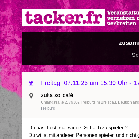
Direkt
zum
Inhalt
zusam
Sc
Freitag, 07.11.25 um 15:30 Uhr
-
1
zuka solicafé
Uhlandstraße 2
79102
Freiburg im Breisgau
Deutschlan
Freiburg
Du hast Lust, mal wieder Schach zu spielen?
Du willst mit anderen Personen spielen und nich