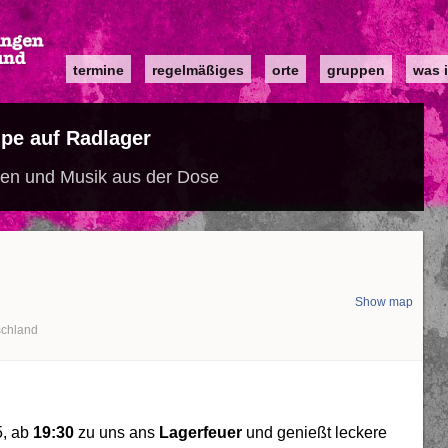
Main
termine
regelmäßiges
orte
gruppen
was i
navigation
ipe auf Radlager
tten und Musik aus der Dose
Show map
schland
, ab
19:30
zu uns ans
Lagerfeuer
und genießt leckere