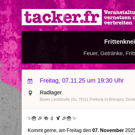
Direkt
zum
Inhalt
Frittenkne
Feuer, Getränke, Fri
Freitag, 07.11.25 um 19:30 Uhr
Radlager
Basler Landstraße 15c
79111
Freiburg im Breisgau
Deut
✨🍟 🎉 🍻 🧃 🍹 🎉🍟 ✨
Kommt gerne, am Freitag den
07. November
2025