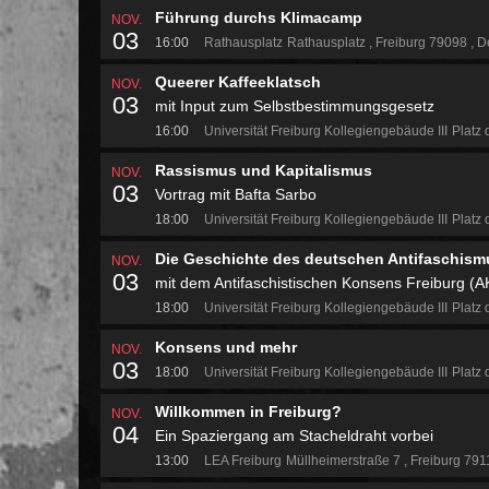
Führung durchs Klimacamp
NOV.
03
16:00
Rathausplatz
Rathausplatz
Freiburg 79098
De
Queerer Kaffeeklatsch
NOV.
03
mit Input zum Selbstbestimmungsgesetz
16:00
Universität Freiburg Kollegiengebäude III
Platz 
Rassismus und Kapitalismus
NOV.
03
Vortrag mit Bafta Sarbo
18:00
Universität Freiburg Kollegiengebäude III
Platz 
Die Geschichte des deutschen Antifaschism
NOV.
03
mit dem Antifaschistischen Konsens Freiburg (A
18:00
Universität Freiburg Kollegiengebäude III
Platz 
Konsens und mehr
NOV.
03
18:00
Universität Freiburg Kollegiengebäude III
Platz 
Willkommen in Freiburg?
NOV.
04
Ein Spaziergang am Stacheldraht vorbei
13:00
LEA Freiburg
Müllheimerstraße 7
Freiburg 79