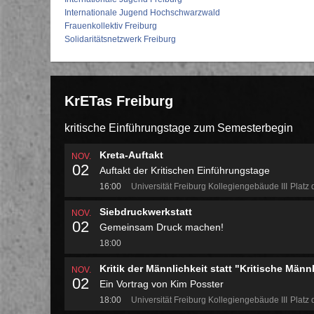
Internationale Jugend Hochschwarzwald
Frauenkollektiv Freiburg
Solidaritätsnetzwerk Freiburg
KrETas Freiburg
kritische Einführungstage zum Semesterbegin
Kreta-Auftakt
NOV.
02
Auftakt der Kritischen Einführungstage
16:00
Universität Freiburg Kollegiengebäude III
Platz 
Siebdruckwerkstatt
NOV.
02
Gemeinsam Druck machen!
18:00
Kritik der Männlichkeit statt "Kritische Männ
NOV.
02
Ein Vortrag von Kim Posster
18:00
Universität Freiburg Kollegiengebäude III
Platz 