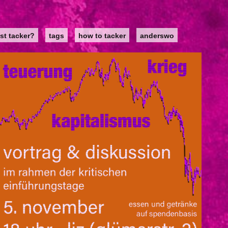
st tacker?
tags
how to tacker
anderswo