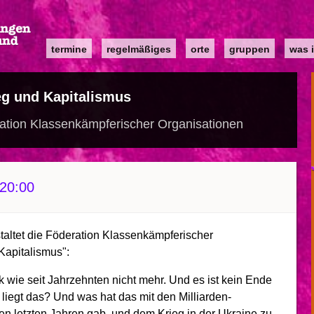
Main
termine
regelmäßiges
orte
gruppen
was i
navigation
eg und Kapitalismus
ration Klassenkämpferischer Organisationen
20:00
altet die Föderation Klassenkämpferischer
Kapitalismus":
k wie seit Jahrzehnten nicht mehr. Und es ist kein Ende
 liegt das? Und was hat das mit den Milliarden-
n letzten Jahren gab, und dem Krieg in der Ukraine zu