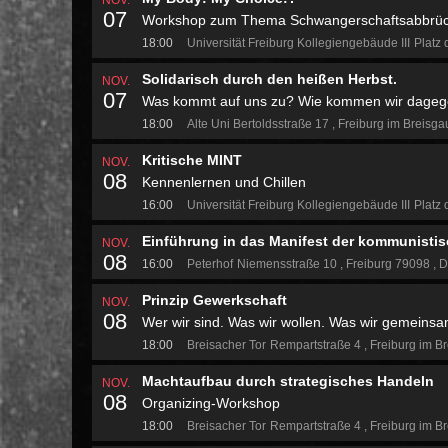
NOV.
07
Workshop zum Thema Schwangerschaftsabbrü
18:00
Universität Freiburg Kollegiengebäude III
Platz 
Solidarisch durch den heißen Herbst.
NOV.
07
Was kommt auf uns zu? Wie kommen wir dageg
18:00
Alte Uni
Bertoldsstraße 17
Freiburg im Breisg
Kritische MINT
NOV.
08
Kennenlernen und Chillen
16:00
Universität Freiburg Kollegiengebäude III
Platz 
Einführung in das Manifest der kommunistis
NOV.
08
16:00
Peterhof
Niemensstraße 10
Freiburg 79098
D
Prinzip Gewerkschaft
NOV.
08
Wer wir sind. Was wir wollen. Was wir gemeins
18:00
Breisacher Tor
Rempartstraße 4
Freiburg im B
Machtaufbau durch strategisches Handeln
NOV.
08
Organizing-Workshop
18:00
Breisacher Tor
Rempartstraße 4
Freiburg im B