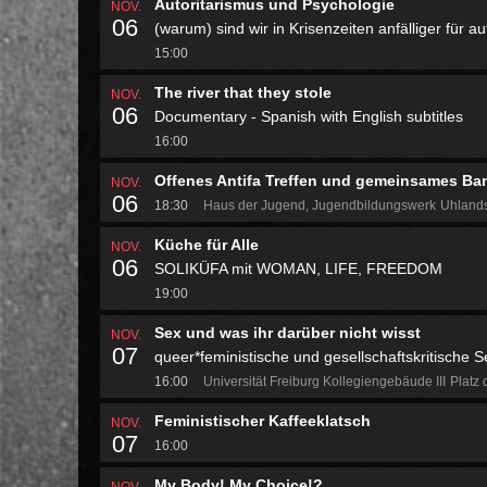
Autoritarismus und Psychologie
NOV.
06
(warum) sind wir in Krisenzeiten anfälliger für 
15:00
The river that they stole
NOV.
06
Documentary - Spanish with English subtitles
16:00
Offenes Antifa Treffen und gemeinsames Ba
NOV.
06
18:30
Haus der Jugend, Jugendbildungswerk
Uhland
Küche für Alle
NOV.
06
SOLIKÜFA mit WOMAN, LIFE, FREEDOM
19:00
Sex und was ihr darüber nicht wisst
NOV.
07
queer*feministische und gesellschaftskritische 
16:00
Universität Freiburg Kollegiengebäude III
Platz 
Feministischer Kaffeeklatsch
NOV.
07
16:00
My Body! My Choice!?