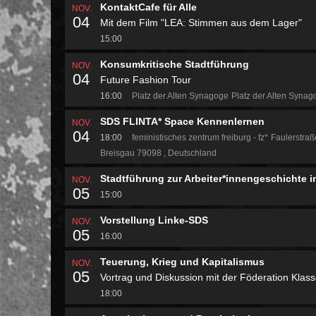
KontaktCafe für Alle
NOV.
04
Mit dem Film "LEA: Stimmen aus dem Lager"
15:00
Konsumkritische Stadtführung
NOV.
04
Future Fashion Tour
16:00
Platz der Alten Synagoge
Platz der Alten Syna
SDS FLINTA* Space Kennenlernen
NOV.
04
18:00
feministisches zentrum freiburg - fz*
Faulerstraß
Breisgau 79098
Deutschland
Stadtführung zur Arbeiter*innengeschichte i
NOV.
05
15:00
Vorstellung Linke-SDS
NOV.
05
16:00
Teuerung, Krieg und Kapitalismus
NOV.
05
Vortrag und Diskussion mit der Föderation Klas
18:00