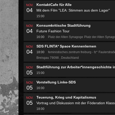
KontaktCafe für Alle
NOV.
04
Mit dem Film "LEA: Stimmen aus dem Lager"
15:00
Konsumkritische Stadtführung
NOV.
04
Future Fashion Tour
16:00
Platz der Alten Synagoge
Platz der Alten Syna
SDS FLINTA* Space Kennenlernen
NOV.
04
18:00
feministisches zentrum freiburg - fz*
Faulerstraß
Breisgau 79098
Deutschland
Stadtführung zur Arbeiter*innengeschichte i
NOV.
05
15:00
Vorstellung Linke-SDS
NOV.
05
16:00
Teuerung, Krieg und Kapitalismus
NOV.
05
Vortrag und Diskussion mit der Föderation Klas
18:00