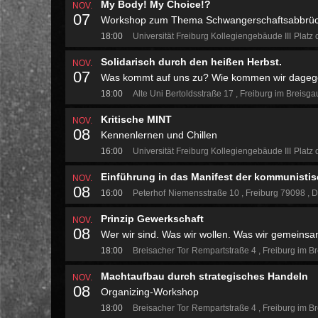
My Body! My Choice!?
NOV.
07
Workshop zum Thema Schwangerschaftsabbrü
18:00
Universität Freiburg Kollegiengebäude III
Platz 
Solidarisch durch den heißen Herbst.
NOV.
07
Was kommt auf uns zu? Wie kommen wir dageg
18:00
Alte Uni
Bertoldsstraße 17
Freiburg im Breisg
Kritische MINT
NOV.
08
Kennenlernen und Chillen
16:00
Universität Freiburg Kollegiengebäude III
Platz 
Einführung in das Manifest der kommunistis
NOV.
08
16:00
Peterhof
Niemensstraße 10
Freiburg 79098
D
Prinzip Gewerkschaft
NOV.
08
Wer wir sind. Was wir wollen. Was wir gemeins
18:00
Breisacher Tor
Rempartstraße 4
Freiburg im B
Machtaufbau durch strategisches Handeln
NOV.
08
Organizing-Workshop
18:00
Breisacher Tor
Rempartstraße 4
Freiburg im B