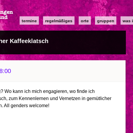
Main
termine
regelmäßiges
orte
gruppen
was i
navigation
her Kaffeeklatsch
8:00
g? Wo kann ich mich engagieren, wo finde ich
usch, zum Kennenlernen und Vernetzen in gemütlicher
. All genders welcome!