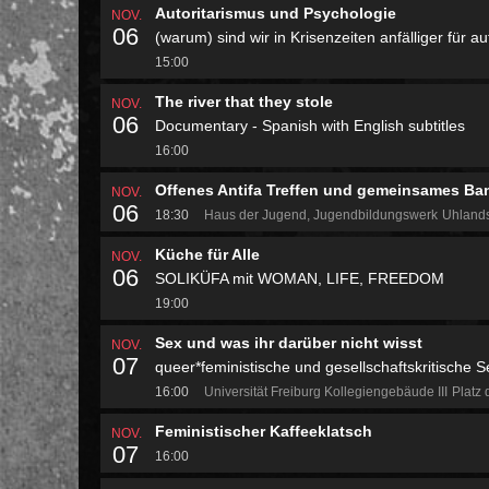
Autoritarismus und Psychologie
NOV.
06
(warum) sind wir in Krisenzeiten anfälliger für 
15:00
The river that they stole
NOV.
06
Documentary - Spanish with English subtitles
16:00
Offenes Antifa Treffen und gemeinsames Ba
NOV.
06
18:30
Haus der Jugend, Jugendbildungswerk
Uhland
Küche für Alle
NOV.
06
SOLIKÜFA mit WOMAN, LIFE, FREEDOM
19:00
Sex und was ihr darüber nicht wisst
NOV.
07
queer*feministische und gesellschaftskritische 
16:00
Universität Freiburg Kollegiengebäude III
Platz 
Feministischer Kaffeeklatsch
NOV.
07
16:00