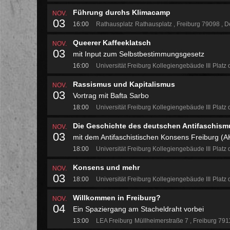
Führung durchs Klimacamp
NOV.
03
16:00
Rathausplatz
Rathausplatz
Freiburg 79098
De
Queerer Kaffeeklatsch
NOV.
03
mit Input zum Selbstbestimmungsgesetz
16:00
Universität Freiburg Kollegiengebäude III
Platz 
Rassismus und Kapitalismus
NOV.
03
Vortrag mit Bafta Sarbo
18:00
Universität Freiburg Kollegiengebäude III
Platz 
Die Geschichte des deutschen Antifaschism
NOV.
03
mit dem Antifaschistischen Konsens Freiburg (A
18:00
Universität Freiburg Kollegiengebäude III
Platz 
Konsens und mehr
NOV.
03
18:00
Universität Freiburg Kollegiengebäude III
Platz 
Willkommen in Freiburg?
NOV.
04
Ein Spaziergang am Stacheldraht vorbei
13:00
LEA Freiburg
Müllheimerstraße 7
Freiburg 79