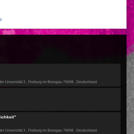
rg
der Universität 3
Freiburg im Breisgau 79098
Deutschland
lichkeit"
der Universität 3
Freiburg im Breisgau 79098
Deutschland