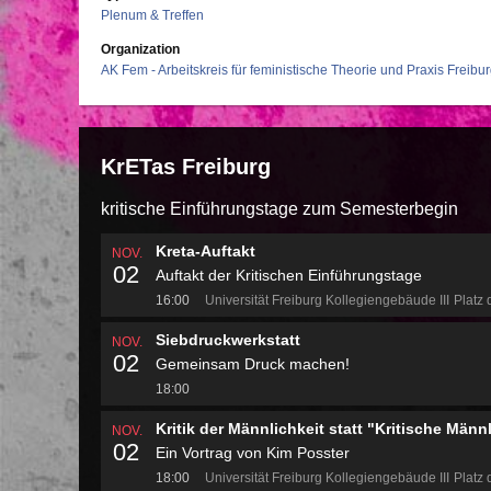
Plenum & Treffen
Organization
AK Fem - Arbeitskreis für feministische Theorie und Praxis Freibu
KrETas Freiburg
kritische Einführungstage zum Semesterbegin
Kreta-Auftakt
NOV.
02
Auftakt der Kritischen Einführungstage
16:00
Universität Freiburg Kollegiengebäude III
Platz 
Siebdruckwerkstatt
NOV.
02
Gemeinsam Druck machen!
18:00
Kritik der Männlichkeit statt "Kritische Männ
NOV.
02
Ein Vortrag von Kim Posster
18:00
Universität Freiburg Kollegiengebäude III
Platz 