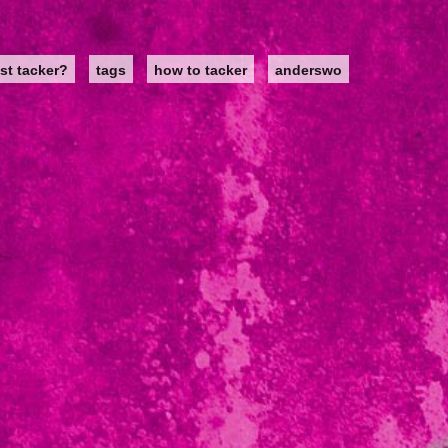
st tacker?
tags
how to tacker
anderswo