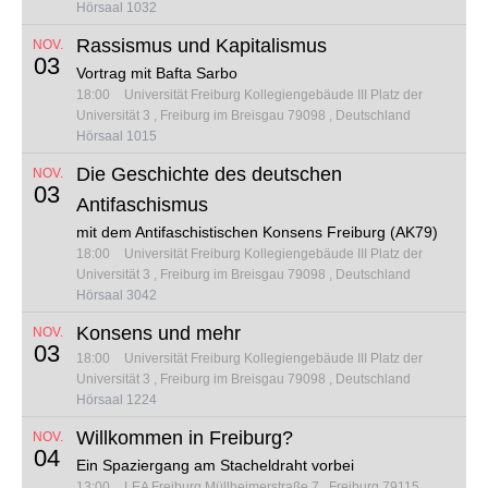
Hörsaal 1032
Rassismus und Kapitalismus
NOV.
03
Vortrag mit Bafta Sarbo
18:00
Universität Freiburg Kollegiengebäude III
Platz der
Universität 3
Freiburg im Breisgau 79098
Deutschland
Hörsaal 1015
Die Geschichte des deutschen
NOV.
03
Antifaschismus
mit dem Antifaschistischen Konsens Freiburg (AK79)
18:00
Universität Freiburg Kollegiengebäude III
Platz der
Universität 3
Freiburg im Breisgau 79098
Deutschland
Hörsaal 3042
Konsens und mehr
NOV.
03
18:00
Universität Freiburg Kollegiengebäude III
Platz der
Universität 3
Freiburg im Breisgau 79098
Deutschland
Hörsaal 1224
Willkommen in Freiburg?
NOV.
04
Ein Spaziergang am Stacheldraht vorbei
13:00
LEA Freiburg
Müllheimerstraße 7
Freiburg 79115