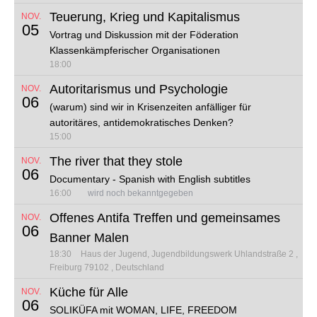
Teuerung, Krieg und Kapitalismus
NOV.
05
Vortrag und Diskussion mit der Föderation
Klassenkämpferischer Organisationen
18:00
Autoritarismus und Psychologie
NOV.
06
(warum) sind wir in Krisenzeiten anfälliger für
autoritäres, antidemokratisches Denken?
15:00
The river that they stole
NOV.
06
Documentary - Spanish with English subtitles
16:00
wird noch bekanntgegeben
Offenes Antifa Treffen und gemeinsames
NOV.
06
Banner Malen
18:30
Haus der Jugend, Jugendbildungswerk
Uhlandstraße 2
Freiburg 79102
Deutschland
Küche für Alle
NOV.
06
SOLIKÜFA mit WOMAN, LIFE, FREEDOM