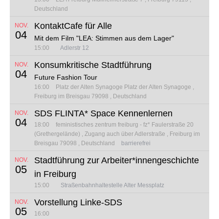
Deutschland
KontaktCafe für Alle
NOV.
04
Mit dem Film "LEA: Stimmen aus dem Lager"
15:00
Adlerstr 12
Konsumkritische Stadtführung
NOV.
04
Future Fashion Tour
16:00
Platz der Alten Synagoge
Platz der Alten Synagoge
Freiburg im Breisgau 79098
Deutschland
SDS FLINTA* Space Kennenlernen
NOV.
04
18:00
feministisches zentrum freiburg - fz*
Faulerstraße 20
(Grethergelände)
Zugang auch über Adlerstraße
Freiburg im
Breisgau 79098
Deutschland
barrierefrei
Stadtführung zur Arbeiter*innengeschichte
NOV.
05
in Freiburg
15:00
Straßenbahnhaltestelle Alter Messplatz
Vorstellung Linke-SDS
NOV.
05
16:00