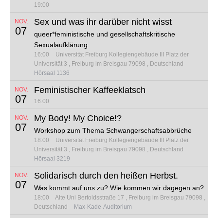
19:00
Sex und was ihr darüber nicht wisst
NOV.
07
queer*feministische und gesellschaftskritische
Sexualaufklärung
16:00
Universität Freiburg Kollegiengebäude III
Platz der
Universität 3
Freiburg im Breisgau 79098
Deutschland
Hörsaal 1136
Feministischer Kaffeeklatsch
NOV.
07
16:00
My Body! My Choice!?
NOV.
07
Workshop zum Thema Schwangerschaftsabbrüche
18:00
Universität Freiburg Kollegiengebäude III
Platz der
Universität 3
Freiburg im Breisgau 79098
Deutschland
Hörsaal 3219
Solidarisch durch den heißen Herbst.
NOV.
07
Was kommt auf uns zu? Wie kommen wir dagegen an?
18:00
Alte Uni
Bertoldsstraße 17
Freiburg im Breisgau 79098
Deutschland
Max-Kade-Auditorium