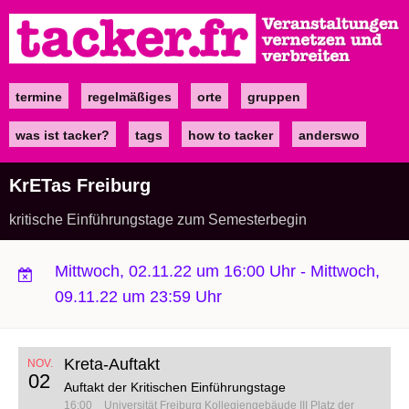
Direkt
zum
Inhalt
termine
regelmäßiges
orte
gruppen
Main
navigation
was ist tacker?
tags
how to tacker
anderswo
KrETas Freiburg
kritische Einführungstage zum Semesterbegin
Mittwoch, 02.11.22 um 16:00 Uhr
-
Mittwoch,
09.11.22 um 23:59 Uhr
Kreta-Auftakt
NOV.
02
Auftakt der Kritischen Einführungstage
16:00
Universität Freiburg Kollegiengebäude III
Platz der