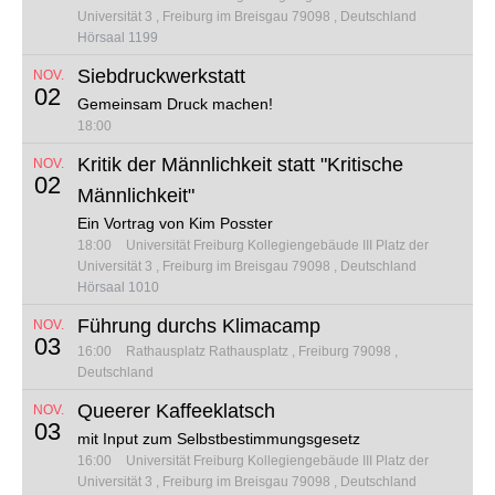
Universität 3
Freiburg im Breisgau 79098
Deutschland
Hörsaal 1199
Siebdruckwerkstatt
NOV.
02
Gemeinsam Druck machen!
18:00
Kritik der Männlichkeit statt "Kritische
NOV.
02
Männlichkeit"
Ein Vortrag von Kim Posster
18:00
Universität Freiburg Kollegiengebäude III
Platz der
Universität 3
Freiburg im Breisgau 79098
Deutschland
Hörsaal 1010
Führung durchs Klimacamp
NOV.
03
16:00
Rathausplatz
Rathausplatz
Freiburg 79098
Deutschland
Queerer Kaffeeklatsch
NOV.
03
mit Input zum Selbstbestimmungsgesetz
16:00
Universität Freiburg Kollegiengebäude III
Platz der
Universität 3
Freiburg im Breisgau 79098
Deutschland