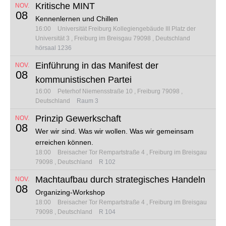
Kritische MINT
NOV.
08
Kennenlernen und Chillen
16:00
Universität Freiburg Kollegiengebäude III
Platz der
Universität 3
Freiburg im Breisgau 79098
Deutschland
hörsaal 1236
Einführung in das Manifest der
NOV.
08
kommunistischen Partei
16:00
Peterhof
Niemensstraße 10
Freiburg 79098
Deutschland
Raum 3
Prinzip Gewerkschaft
NOV.
08
Wer wir sind. Was wir wollen. Was wir gemeinsam
erreichen können.
18:00
Breisacher Tor
Rempartstraße 4
Freiburg im Breisgau
79098
Deutschland
R 102
Machtaufbau durch strategisches Handeln
NOV.
08
Organizing-Workshop
18:00
Breisacher Tor
Rempartstraße 4
Freiburg im Breisgau
79098
Deutschland
R 104