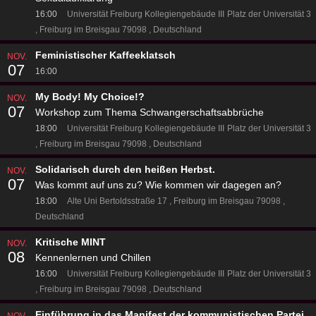
16:00
Universität Freiburg Kollegiengebäude III
Platz der Universität 3
Freiburg im Breisgau 79098
Deutschland
Feministischer Kaffeeklatsch
NOV.
07
16:00
My Body! My Choice!?
NOV.
07
Workshop zum Thema Schwangerschaftsabbrüche
18:00
Universität Freiburg Kollegiengebäude III
Platz der Universität 3
Freiburg im Breisgau 79098
Deutschland
Solidarisch durch den heißen Herbst.
NOV.
07
Was kommt auf uns zu? Wie kommen wir dagegen an?
18:00
Alte Uni
Bertoldsstraße 17
Freiburg im Breisgau 79098
Deutschland
Kritische MINT
NOV.
08
Kennenlernen und Chillen
16:00
Universität Freiburg Kollegiengebäude III
Platz der Universität 3
Freiburg im Breisgau 79098
Deutschland
Einführung in das Manifest der kommunistischen Partei
NOV.