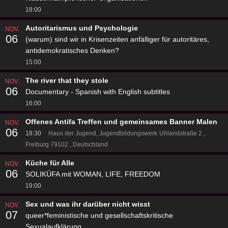
18:00
Autoritarismus und Psychologie
NOV.
06
(warum) sind wir in Krisenzeiten anfälliger für autoritäres,
antidemokratisches Denken?
15:00
The river that they stole
NOV.
06
Documentary - Spanish with English subtitles
16:00
Offenes Antifa Treffen und gemeinsames Banner Malen
NOV.
06
18:30
Haus der Jugend, Jugendbildungswerk
Uhlandstraße 2
Freiburg 79102
Deutschland
Küche für Alle
NOV.
06
SOLIKÜFA mit WOMAN, LIFE, FREEDOM
19:00
Sex und was ihr darüber nicht wisst
NOV.
07
queer*feministische und gesellschaftskritische
Sexualaufklärung