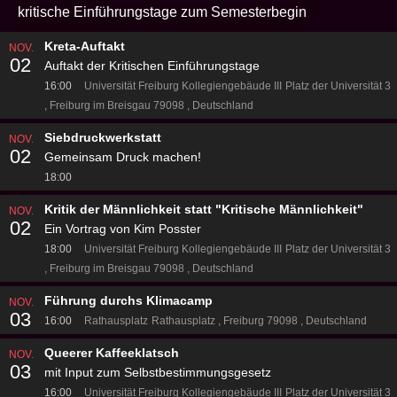
kritische Einführungstage zum Semesterbegin
Kreta-Auftakt
NOV.
02
Auftakt der Kritischen Einführungstage
16:00
Universität Freiburg Kollegiengebäude III
Platz der Universität 3
Freiburg im Breisgau 79098
Deutschland
Siebdruckwerkstatt
NOV.
02
Gemeinsam Druck machen!
18:00
Kritik der Männlichkeit statt "Kritische Männlichkeit"
NOV.
02
Ein Vortrag von Kim Posster
18:00
Universität Freiburg Kollegiengebäude III
Platz der Universität 3
Freiburg im Breisgau 79098
Deutschland
Führung durchs Klimacamp
NOV.
03
16:00
Rathausplatz
Rathausplatz
Freiburg 79098
Deutschland
Queerer Kaffeeklatsch
NOV.
03
mit Input zum Selbstbestimmungsgesetz
16:00
Universität Freiburg Kollegiengebäude III
Platz der Universität 3