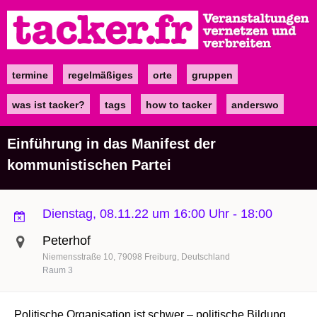
Direkt
zum
Inhalt
termine
regelmäßiges
orte
gruppen
Main
navigation
was ist tacker?
tags
how to tacker
anderswo
Einführung in das Manifest der
kommunistischen Partei
Dienstag, 08.11.22 um 16:00 Uhr
-
18:00
Peterhof
Niemensstraße 10
79098
Freiburg
Deutschland
Raum 3
Politische Organisation ist schwer – politische Bildung