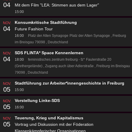
04
Mit dem Film "LEA: Stimmen aus dem Lager"
15:00
Konsumkritische Stadtführung
NOV.
04
Future Fashion Tour
16:00
Platz der Alten Synagoge
Platz der Alten Synagoge
Freiburg
im Breisgau 79098
Deutschland
SDS FLINTA* Space Kennenlernen
NOV.
04
18:00
feministisches zentrum freiburg - fz*
Faulerstraße 20
(Grethergelände)
Zugang auch über Adlerstraße
Freiburg im Breisgau
79098
Deutschland
Stadtführung zur Arbeiter*innengeschichte in Freiburg
NOV.
05
15:00
Vorstellung Linke-SDS
NOV.
05
16:00
Teuerung, Krieg und Kapitalismus
NOV.
05
Vortrag und Diskussion mit der Föderation
Klassenkämpferischer Organisationen