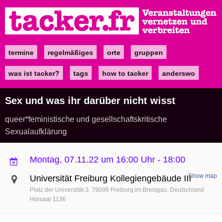
Direkt
zum
Inhalt
termine
regelmäßiges
orte
gruppen
Main
navigation
was ist tacker?
tags
how to tacker
anderswo
Sex und was ihr darüber nicht wisst
queer*feministische und gesellschaftskritische
Sexualaufklärung
Montag, 07.11.22 um 16:00 Uhr
-
18:00
Show map
Universität Freiburg Kollegiengebäude III
Platz der Universität 3
79098
Freiburg im Breisgau
Deutschland
Hörsaal 1136