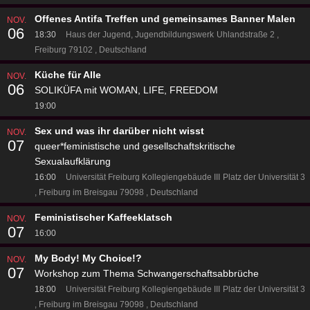
Offenes Antifa Treffen und gemeinsames Banner Malen
NOV.
06
18:30
Haus der Jugend, Jugendbildungswerk
Uhlandstraße 2
Freiburg 79102
Deutschland
Küche für Alle
NOV.
06
SOLIKÜFA mit WOMAN, LIFE, FREEDOM
19:00
Sex und was ihr darüber nicht wisst
NOV.
07
queer*feministische und gesellschaftskritische
Sexualaufklärung
16:00
Universität Freiburg Kollegiengebäude III
Platz der Universität 3
Freiburg im Breisgau 79098
Deutschland
Feministischer Kaffeeklatsch
NOV.
07
16:00
My Body! My Choice!?
NOV.
07
Workshop zum Thema Schwangerschaftsabbrüche
18:00
Universität Freiburg Kollegiengebäude III
Platz der Universität 3
Freiburg im Breisgau 79098
Deutschland