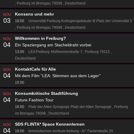
Freiburg im Breisgau 79098
Deutschland
Konsens und mehr
NOV.
03
18:00
Universität Freiburg Kollegiengebäude III
Platz der Universität 3
Freiburg im Breisgau 79098
Deutschland
Willkommen in Freiburg?
NOV.
04
Ein Spaziergang am Stacheldraht vorbei
13:00
LEA Freiburg
Müllheimerstraße 7
Freiburg 79115
Deutschland
KontaktCafe für Alle
NOV.
04
Mit dem Film "LEA: Stimmen aus dem Lager"
15:00
Konsumkritische Stadtführung
NOV.
04
Future Fashion Tour
16:00
Platz der Alten Synagoge
Platz der Alten Synagoge
Freiburg
im Breisgau 79098
Deutschland
SDS FLINTA* Space Kennenlernen
NOV.
04
18:00
feministisches zentrum freiburg - fz*
Faulerstraße 20