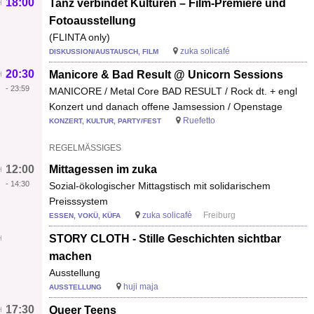
18:00
Tanz verbindet Kulturen – Film-Premiere und
Fotoausstellung
(FLINTA only)
zuka solicafé
DISKUSSION/AUSTAUSCH, FILM
20:30
Manicore & Bad Result @ Unicorn Sessions
-
23:59
MANICORE / Metal Core BAD RESULT / Rock dt. + engl
Konzert und danach offene Jamsession / Openstage
Ruefetto
KONZERT, KULTUR, PARTY/FEST
REGELMÄSSIGES
12:00
Mittagessen im zuka
-
14:30
Sozial-ökologischer Mittagstisch mit solidarischem
Preisssystem
zuka solicafé
Freiburg
ESSEN, VOKÜ, KÜFA
STORY CLOTH - Stille Geschichten sichtbar
machen
Ausstellung
huji maja
AUSSTELLUNG
17:30
Queer Teens