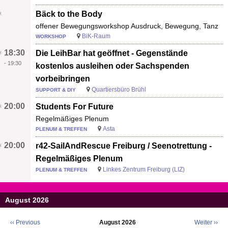
Bäck to the Body
offener Bewegungsworkshop Ausdruck, Bewegung, Tanz
BiK-Raum
WORKSHOP
18:30
Die LeihBar hat geöffnet - Gegenstände
-
19:30
kostenlos ausleihen oder Sachspenden
vorbeibringen
Quartiersbüro Brühl
SUPPORT & DIY
20:00
Students For Future
Regelmäßiges Plenum
Asta
PLENUM & TREFFEN
20:00
r42-SailAndRescue Freiburg / Seenotrettung -
Regelmäßiges Plenum
Linkes Zentrum Freiburg (LIZ)
PLENUM & TREFFEN
August 2026
‹‹
Previous
August 2026
Weiter
››
Seitennummerierung