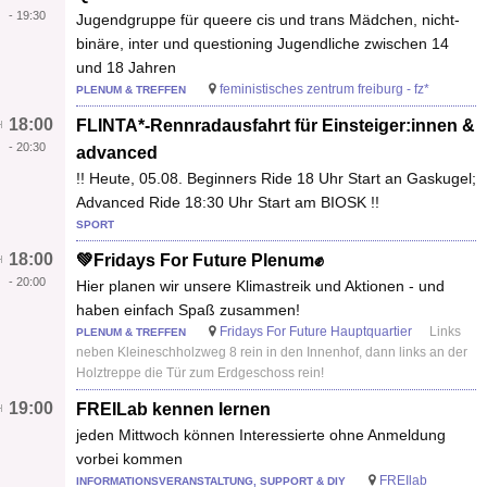
-
19:30
Jugendgruppe für queere cis und trans Mädchen, nicht-
binäre, inter und questioning Jugendliche zwischen 14
und 18 Jahren
feministisches zentrum freiburg - fz*
PLENUM & TREFFEN
18:00
FLINTA*-Rennradausfahrt für Einsteiger:innen &
-
20:30
advanced
!! Heute, 05.08. Beginners Ride 18 Uhr Start an Gaskugel;
Advanced Ride 18:30 Uhr Start am BIOSK !!
SPORT
18:00
💚Fridays For Future Plenum✊
-
20:00
Hier planen wir unsere Klimastreik und Aktionen - und
haben einfach Spaß zusammen!
Fridays For Future Hauptquartier
Links
PLENUM & TREFFEN
neben Kleineschholzweg 8 rein in den Innenhof, dann links an der
Holztreppe die Tür zum Erdgeschoss rein!
19:00
FREILab kennen lernen
jeden Mittwoch können Interessierte ohne Anmeldung
vorbei kommen
FREIlab
INFORMATIONSVERANSTALTUNG, SUPPORT & DIY