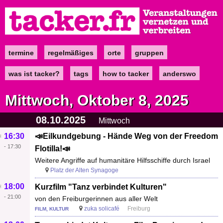
Direkt
zum
Inhalt
termine
regelmäßiges
orte
gruppen
Main
navigation
was ist tacker?
tags
how to tacker
anderswo
Mittwoch, Oktober 8, 2025
08.10.2025
Mittwoch
16:30
📣Eilkundgebung - Hände Weg von der Freedom
-
17:30
Flotilla!📣
Weitere Angriffe auf humanitäre Hilfsschiffe durch Israel
Platz der Alten Synagoge
18:00
Kurzfilm "Tanz verbindet Kulturen"
-
21:00
von den Freiburgerinnen aus aller Welt
zuka solicafé
Freiburg
FILM, KULTUR